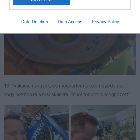
Data Deletion
Data Access
Privacy Policy
13. ”Vakáción vagyok, és megkértem a szomszédomat,
hogy nézzen rá a macskánkra. Ennél többet is megnézett.”