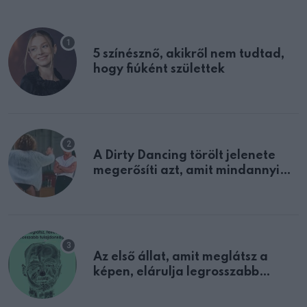
5 színésznő, akikről nem tudtad,
hogy fiúként születtek
A Dirty Dancing törölt jelenete
megerősíti azt, amit mindannyian
sejtettünk
Az első állat, amit meglátsz a
képen, elárulja legrosszabb
tulajdonságodat