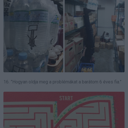
16. ”Hogyan oldja meg a problémákat a barátom 6 éves fia.”