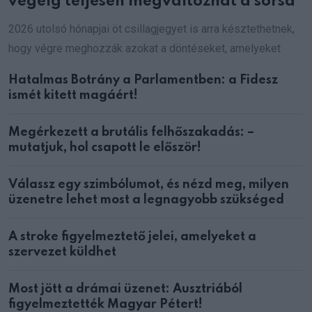
végéig teljesen megváltozhat a sorsa
2026 utolsó hónapjai öt csillagjegyet is arra késztethetnek,
hogy végre meghozzák azokat a döntéseket, amelyeket
Hatalmas Botrány a Parlamentben: a Fidesz
ismét kitett magáért!
Megérkezett a brutális felhőszakadás: –
mutatjuk, hol csapott le először!
Válassz egy szimbólumot, és nézd meg, milyen
üzenetre lehet most a legnagyobb szükséged
A stroke figyelmeztető jelei, amelyeket a
szervezet küldhet
Most jött a drámai üzenet: Ausztriából
figyelmeztették Magyar Pétert!