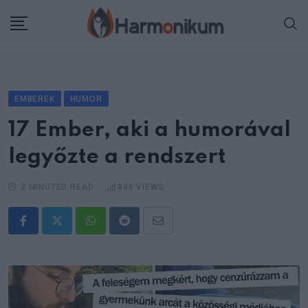
Skip
to
content
EMBEREK
HUMOR
17 Ember, aki a humorával
legyőzte a rendszert
2 MINUTES READ
896
VIEWS
Whatsapp
Reddit
Share
via
Email