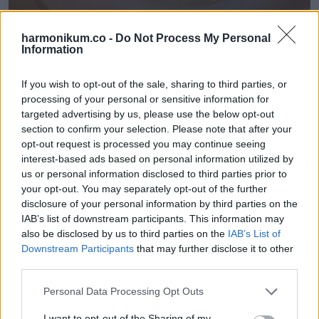
harmonikum.co -
Do Not Process My Personal
Information
If you wish to opt-out of the sale, sharing to third parties, or
10. ”Remélem, nem kerülök ezért túl nagy bajba.”
processing of your personal or sensitive information for
targeted advertising by us, please use the below opt-out
(Könyv címe: Csak nőknek)
section to confirm your selection. Please note that after your
opt-out request is processed you may continue seeing
interest-based ads based on personal information utilized by
us or personal information disclosed to third parties prior to
your opt-out. You may separately opt-out of the further
disclosure of your personal information by third parties on the
IAB’s list of downstream participants. This information may
also be disclosed by us to third parties on the
IAB’s List of
Downstream Participants
that may further disclose it to other
third parties.
Please note that this website/app uses one or more Google
Personal Data Processing Opt Outs
services and may gather and store information including but
not limited to your visit or usage behaviour. You may click to
I want to opt-out of the Sharing of my