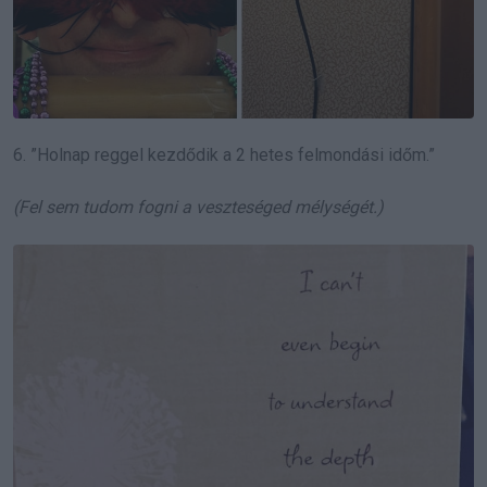
6. ”Holnap reggel kezdődik a 2 hetes felmondási időm.”
(
Fel sem tudom fogni a veszteséged mélységét.
)