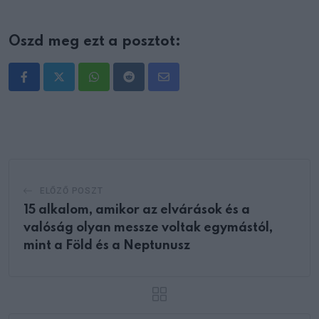
Oszd meg ezt a posztot:
Whatsapp
Reddit
Share
via
Email
ELŐZŐ POSZT
15 alkalom, amikor az elvárások és a
valóság olyan messze voltak egymástól,
mint a Föld és a Neptunusz