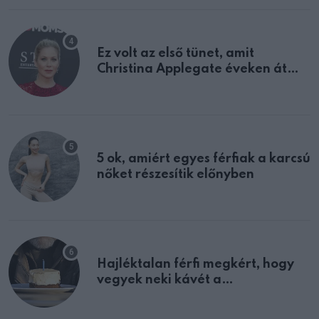
Ez volt az első tünet, amit
Christina Applegate éveken át
félreértett, pedig a szklerózis
multiplex egyértelmű jele volt
5 ok, amiért egyes férfiak a karcsú
nőket részesítik előnyben
Hajléktalan férfi megkért, hogy
vegyek neki kávét a
születésnapján – órákkal később
mellettem ült az első osztályon