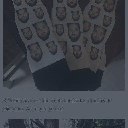
8. ”A kistestvéreim könnyebb utat akartak a kapun való
átjutáshoz. Apám megoldása:”