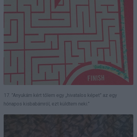
17. ”Anyukám kért tőlem egy „hivatalos képet” az egy
hónapos kisbabámról, ezt küldtem neki.”