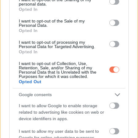
personal data.
grant or deny consent to Google and its third-party tags to
Opted In
use your data for below specified purposes in below Google
11. ”Aki ezt a táskát készítette, túl jól ismer engem.”
consent section.
I want to opt-out of the Sale of my
Personal Data.
Opted In
(Biztosan fáradt vagy.
)
I want to opt-out of processing my
Personal Data for Targeted Advertising.
Opted In
I want to opt-out of Collection, Use,
Retention, Sale, and/or Sharing of my
Personal Data that Is Unrelated with the
Purposes for which it was collected.
Opted Out
Google consents
I want to allow Google to enable storage
related to advertising like cookies on web or
device identifiers in apps.
I want to allow my user data to be sent to
Google for online advertising purposes.