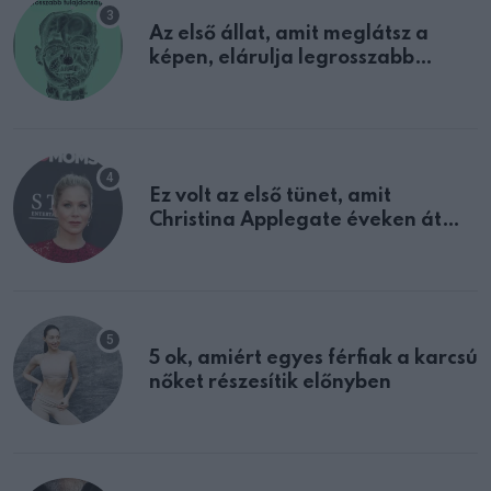
Az első állat, amit meglátsz a
képen, elárulja legrosszabb
tulajdonságodat
Ez volt az első tünet, amit
Christina Applegate éveken át
félreértett, pedig a szklerózis
multiplex egyértelmű jele volt
5 ok, amiért egyes férfiak a karcsú
nőket részesítik előnyben