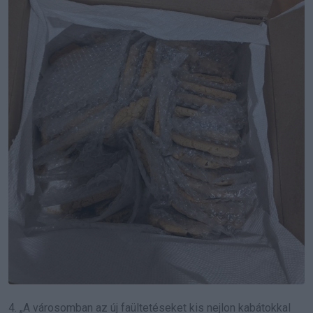
4. „A városomban az új faültetéseket kis nejlon kabátokkal