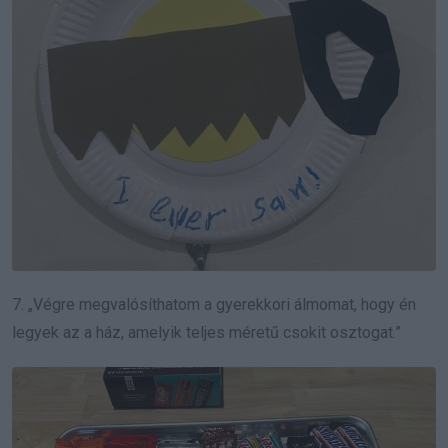
7. „Végre megvalósíthatom a gyerekkori álmomat, hogy én
legyek az a ház, amelyik teljes méretű csokit osztogat.”