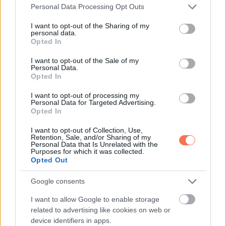
Please note that this website/app uses one or more Google
Personal Data Processing Opt Outs
services and may gather and store information including but
not limited to your visit or usage behaviour. You may click to
I want to opt-out of the Sharing of my
personal data.
grant or deny consent to Google and its third-party tags to
Opted In
use your data for below specified purposes in below Google
11. „Egy park a házam mellett, ahol nemcsak könyvbörze
consent section.
I want to opt-out of the Sale of my
Personal Data.
van, hanem éléskamra is.”
Opted In
I want to opt-out of processing my
Personal Data for Targeted Advertising.
Opted In
I want to opt-out of Collection, Use,
Retention, Sale, and/or Sharing of my
Personal Data that Is Unrelated with the
Purposes for which it was collected.
Opted Out
Google consents
I want to allow Google to enable storage
related to advertising like cookies on web or
device identifiers in apps.