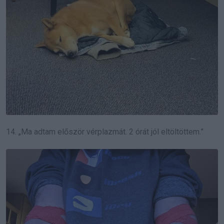
14. „Ma adtam először vérplazmát. 2 órát jól eltöltöttem.”