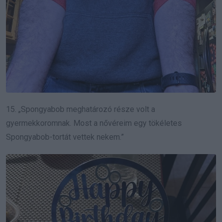
15. „Spongyabob meghatározó része volt a
gyermekkoromnak. Most a nővéreim egy tökéletes
Spongyabob-tortát vettek nekem.”