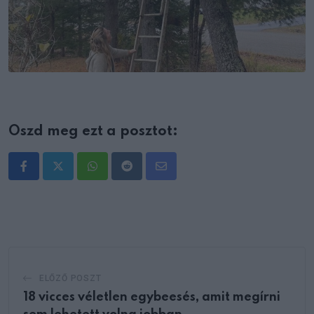
Oszd meg ezt a posztot:
Whatsapp
Reddit
Share
via
Email
ELŐZŐ POSZT
18 vicces véletlen egybeesés, amit megírni