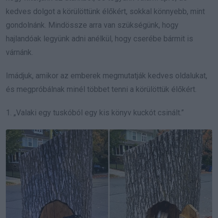
kedves dolgot a körülöttünk élőkért, sokkal könnyebb, mint
gondolnánk. Mindössze arra van szükségünk, hogy
hajlandóak legyünk adni anélkül, hogy cserébe bármit is
várnánk.
Imádjuk, amikor az emberek megmutatják kedves oldalukat,
és megpróbálnak minél többet tenni a körülöttük élőkért.
1. „Valaki egy tuskóból egy kis könyv kuckót csinált.”