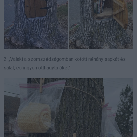
2. „Valaki a szomszédságomban kötött néhány sapkát és
sálat, és ingyen otthagyta őket”.