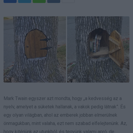
Whatsapp
Reddit
Share
via
Email
Mark Twain egyszer azt mondta, hogy „a kedvesség az a
nyelv, amelyet a süketek hallanak, a vakok pedig látnak”. És
egy olyan világban, ahol az emberek jobban elmerülnek
önmagukban, mint valaha, ezt nem szabad elfelejtenünk. Az,
hogy kitérjünk az utunkból, és tegyünk valami apró, de