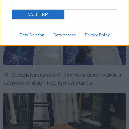
CONFIRM
Data Deletion
Data Access
Privacy Policy
13. „Visszajöttem az ebédről, és a munkatársam odaadta a
kutyámnak a kabátját, hogy ágynak használja.”