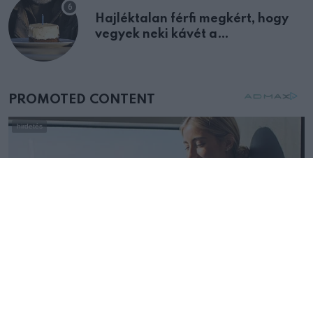
Hajléktalan férfi megkért, hogy
vegyek neki kávét a
születésnapján – órákkal később
mellettem ült az első osztályon