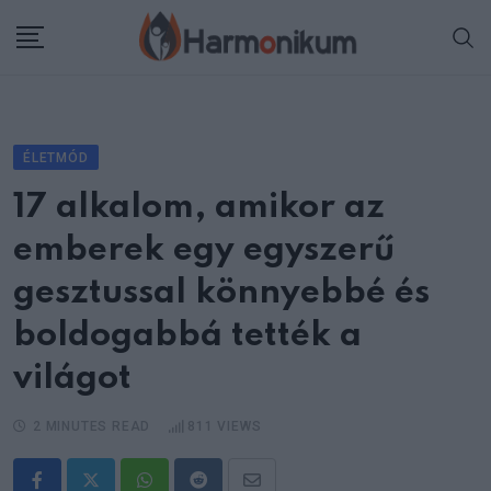
Skip
to
content
ÉLETMÓD
17 alkalom, amikor az
emberek egy egyszerű
gesztussal könnyebbé és
boldogabbá tették a
világot
2 MINUTES READ
811
VIEWS