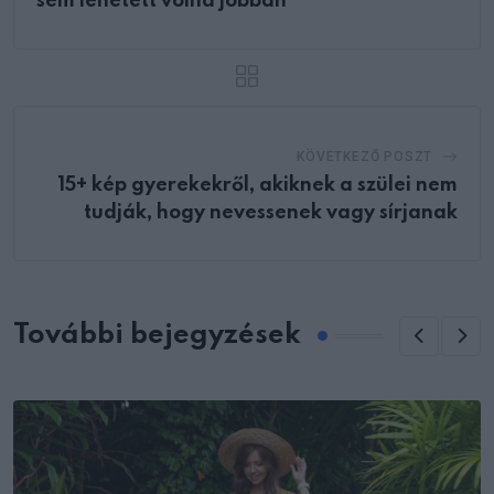
sem lehetett volna jobban
KÖVETKEZŐ POSZT
15+ kép gyerekekről, akiknek a szülei nem
tudják, hogy nevessenek vagy sírjanak
További bejegyzések