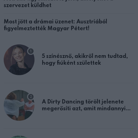
szervezet küldhet
Most jött a drámai üzenet: Ausztriából
figyelmeztették Magyar Pétert!
5 színésznő, akikről nem tudtad,
hogy fiúként születtek
A Dirty Dancing törölt jelenete
megerősíti azt, amit mindannyian
sejtettünk