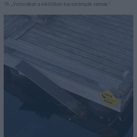
16. „Victoriában a kikötőben kacsarámpák vannak.”