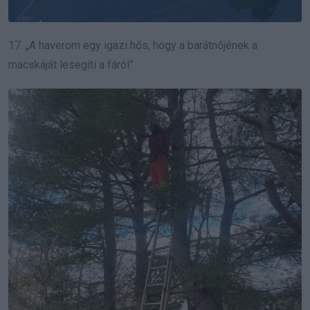
17. „A haverom egy igazi hős, hogy a barátnőjének a
macskáját lesegíti a fáról”