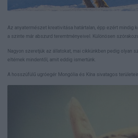
Az anyatermészet kreativitása határtalan, épp ezért mindi
a szinte már abszurd teremtményeivel. Különösen szórakozott
Nagyon szeretjük az állatokat, mai cikkünkben pedig olyan 
eltérnek mindentől, amit eddig ismertünk.
A hosszúfülű ugróegér Mongólia és Kína sivatagos területein