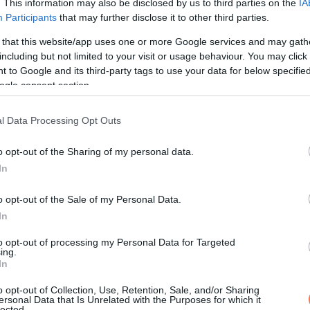
. This information may also be disclosed by us to third parties on the
IA
Participants
that may further disclose it to other third parties.
 that this website/app uses one or more Google services and may gath
including but not limited to your visit or usage behaviour. You may click 
 to Google and its third-party tags to use your data for below specifi
ogle consent section.
méteres mélységben.
l Data Processing Opt Outs
o opt-out of the Sharing of my personal data.
In
o opt-out of the Sale of my Personal Data.
In
to opt-out of processing my Personal Data for Targeted
ing.
In
o opt-out of Collection, Use, Retention, Sale, and/or Sharing
ersonal Data that Is Unrelated with the Purposes for which it
lected.