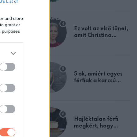
B’s List of
tulajdonságodat
er and store
to grant or
Ez volt az első tünet,
ed purposes
amit Christina
Applegate éveken
át félreértett, pedig
a szklerózis
multiplex
egyértelmű jele volt
5 ok, amiért egyes
férfiak a karcsú
nőket részesítik
előnyben
Hajléktalan férfi
megkért, hogy
vegyek neki kávét a