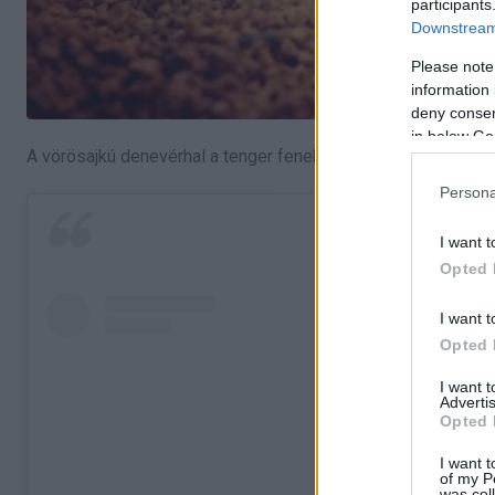
participants
Downstream 
Please note
information 
deny consent
in below Go
A vörösajkú denevérhal a tenger fenekén él, nagyjából 100 
Persona
I want t
Opted 
I want t
Opted 
I want 
Advertis
Opted 
I want t
of my P
was col