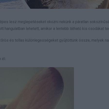
g képes lesz meglepetéseket okozni nekünk a páratlan sokszínűs
 hangulatban lehetett, amikor a lentebb látható kis csodákat te
szőrös és tollas különlegességeket gyűjtöttünk össze, melyek n
 él.