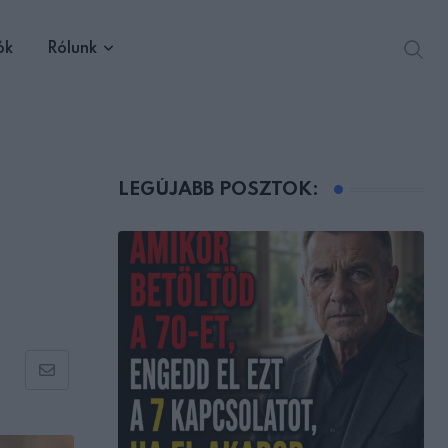
ók
Rólunk
LEGÚJABB POSZTOK:
Share
via
Email