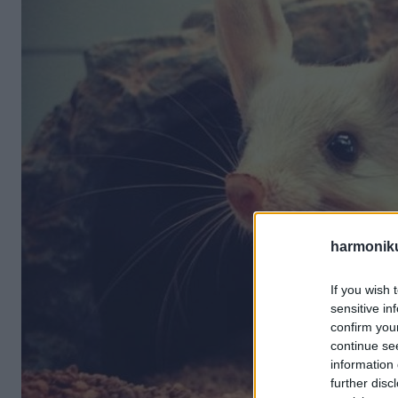
harmonik
If you wish 
sensitive in
confirm you
continue se
information 
further disc