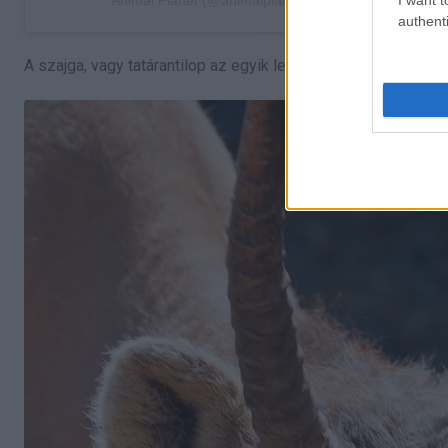
authenti
A szajga, vagy tatárantilop az egyik legrégebbi (ma is élő)