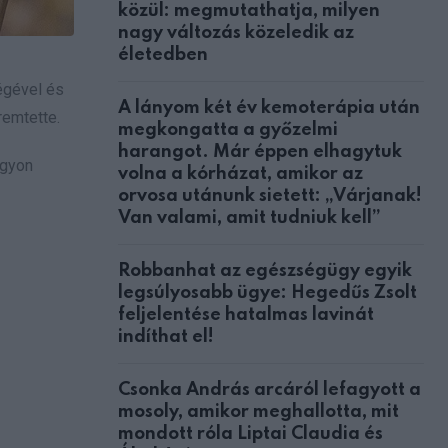
közül: megmutathatja, milyen
nagy változás közeledik az
életedben
égével és
A lányom két év kemoterápia után
remtette.
megkongatta a győzelmi
harangot. Már éppen elhagytuk
agyon
volna a kórházat, amikor az
orvosa utánunk sietett: „Várjanak!
Van valami, amit tudniuk kell”
Robbanhat az egészségügy egyik
legsúlyosabb ügye: Hegedűs Zsolt
feljelentése hatalmas lavinát
indíthat el!
Csonka András arcáról lefagyott a
mosoly, amikor meghallotta, mit
mondott róla Liptai Claudia és