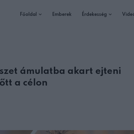
Főoldal
Emberek
Érdekesség
Vide
szet ámulatba akart ejteni
őtt a célon