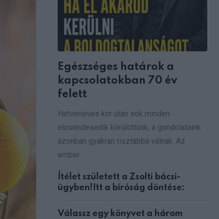
Egészséges határok a
kapcsolatokban 70 év
felett
Hetvenéves kor után sok minden
elcsendesedik körülöttünk, a gondolataink
azonban gyakran tisztábbá válnak. Az
ember
Ítélet született a Zsolti bácsi-
ügyben!Itt a bíróság döntése:
Válassz egy könyvet a három