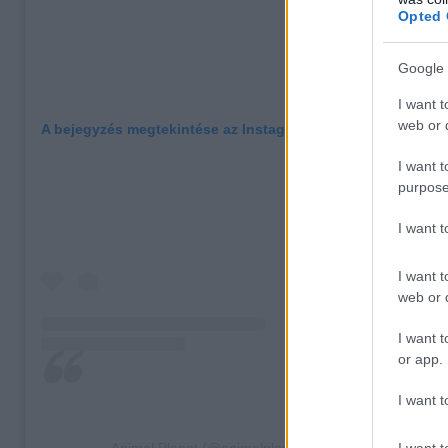
Opted 
Google 
I want t
web or d
A bejegyzés megtekintése az Instagramon
I want t
purpose
I want 
I want t
web or d
I want t
or app.
I want t
I want t
Animal Planet (@animalplanet) által megosztott beje