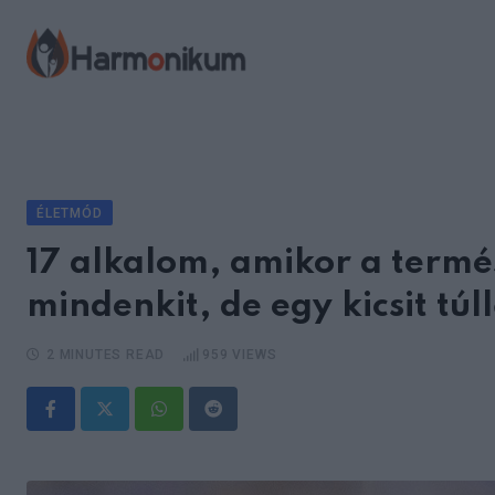
Skip
to
content
ÉLETMÓD
17 alkalom, amikor a termé
mindenkit, de egy kicsit túll
2 MINUTES READ
959
VIEWS
Whatsapp
Reddit