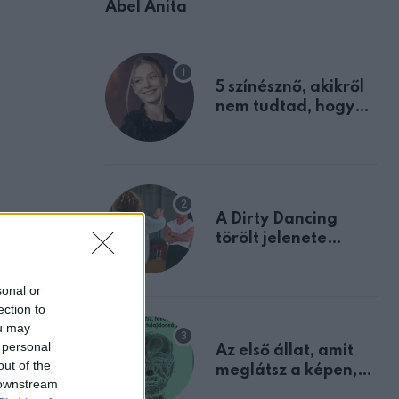
Ábel Anita
5 színésznő, akikről
nem tudtad, hogy
fiúként születtek
A Dirty Dancing
törölt jelenete
megerősíti azt, amit
mindannyian
sonal or
sejtettünk
ection to
ou may
 personal
Az első állat, amit
out of the
meglátsz a képen,
 downstream
elárulja legrosszabb