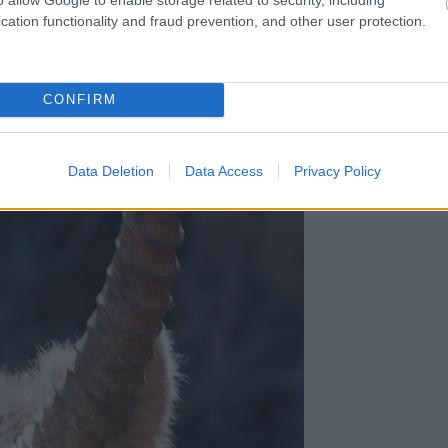
cation functionality and fraud prevention, and other user protection.
 képviselője a mammut korszaknak.
CONFIRM
Data Deletion
Data Access
Privacy Policy