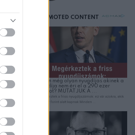
születésnapján –
órákkal később
mellettem ült az első
osztályon