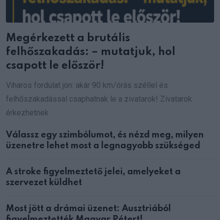
Megérkezett a brutális
felhőszakadás: – mutatjuk, hol
csapott le először!
Viharos fordulat jön: akár 90 km/órás széllel és
felhőszakadással csaphatnak le a zivatarok! Zivatarok
érkezhetnek
Válassz egy szimbólumot, és nézd meg, milyen
üzenetre lehet most a legnagyobb szükséged
A stroke figyelmeztető jelei, amelyeket a
szervezet küldhet
Most jött a drámai üzenet: Ausztriából
figyelmeztették Magyar Pétert!