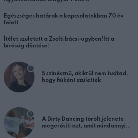
Egészséges határok a kapcsolatokban 70 év
felett
Ítélet született a Zsolti bácsi-ügyben!Itt a
bíróság döntése:
5 színésznő, akikről nem tudtad,
hogy fiúként születtek
A Dirty Dancing törölt jelenete
megerősíti azt, amit mindannyian
sejtettünk