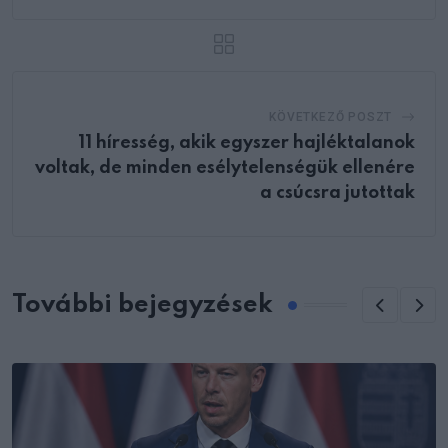
KÖVETKEZŐ POSZT
11 híresség, akik egyszer hajléktalanok
voltak, de minden esélytelenségük ellenére
a csúcsra jutottak
További bejegyzések