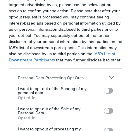
targeted advertising by us, please use the below opt-out
section to confirm your selection. Please note that after your
opt-out request is processed you may continue seeing
interest-based ads based on personal information utilized by
us or personal information disclosed to third parties prior to
your opt-out. You may separately opt-out of the further
disclosure of your personal information by third parties on the
IAB’s list of downstream participants. This information may
also be disclosed by us to third parties on the
IAB’s List of
Downstream Participants
that may further disclose it to other
third parties.
Please note that this website/app uses one or more Google
Personal Data Processing Opt Outs
services and may gather and store information including but
12. Arnold Schwarzenegger és Jamie Lee Curtis – True Lies
not limited to your visit or usage behaviour. You may click to
I want to opt-out of the Sharing of my
– Két tűz között
personal data.
grant or deny consent to Google and its third-party tags to
Opted In
use your data for below specified purposes in below Google
consent section.
I want to opt-out of the Sale of my
Personal Data.
Opted In
I want to opt-out of processing my