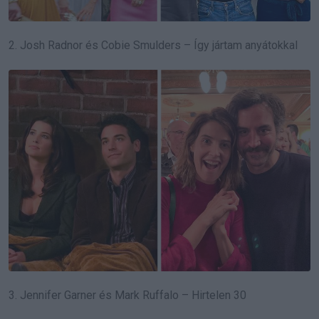
2. Josh Radnor és Cobie Smulders – Így jártam anyátokkal
3. Jennifer Garner és Mark Ruffalo – Hirtelen 30