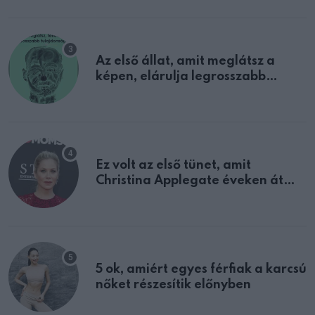
Az első állat, amit meglátsz a
képen, elárulja legrosszabb
tulajdonságodat
Ez volt az első tünet, amit
Christina Applegate éveken át
félreértett, pedig a szklerózis
multiplex egyértelmű jele volt
5 ok, amiért egyes férfiak a karcsú
nőket részesítik előnyben