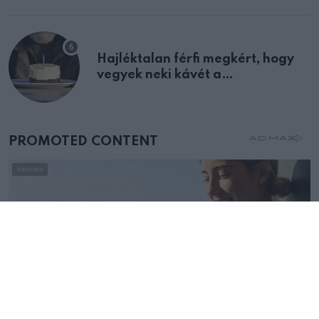
Hajléktalan férfi megkért, hogy
vegyek neki kávét a
születésnapján – órákkal később
mellettem ült az első osztályon