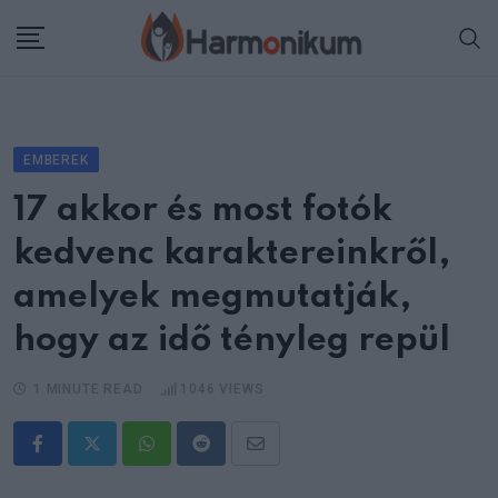
Skip
to
content
EMBEREK
17 akkor és most fotók
kedvenc karaktereinkről,
amelyek megmutatják,
hogy az idő tényleg repül
1 MINUTE READ
1046
VIEWS
Whatsapp
Reddit
Share
via