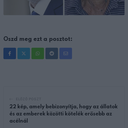
Oszd meg ezt a posztot:
Whatsapp
Reddit
Share
via
Email
ELŐZŐ POSZT
22 kép, amely bebizonyítja, hogy az állatok
és az emberek közötti kötelék erősebb az
acélnál