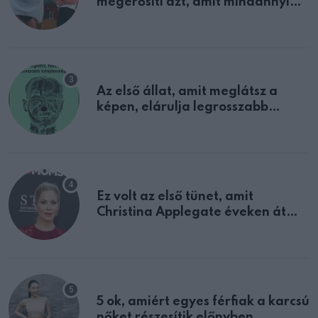
megerősíti azt, amit mindannyian
sejtettünk
Az első állat, amit meglátsz a
képen, elárulja legrosszabb
tulajdonságodat
Ez volt az első tünet, amit
Christina Applegate éveken át
félreértett, pedig a szklerózis
multiplex egyértelmű jele volt
5 ok, amiért egyes férfiak a karcsú
nőket részesítik előnyben