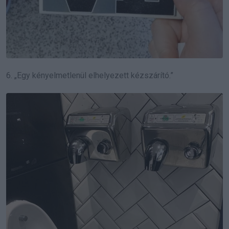
6. „Egy kényelmetlenül elhelyezett kézszárító.”