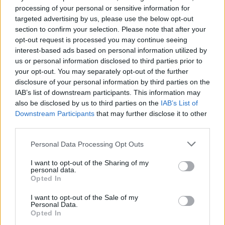
processing of your personal or sensitive information for
targeted advertising by us, please use the below opt-out
section to confirm your selection. Please note that after your
opt-out request is processed you may continue seeing
interest-based ads based on personal information utilized by
us or personal information disclosed to third parties prior to
your opt-out. You may separately opt-out of the further
disclosure of your personal information by third parties on the
IAB’s list of downstream participants. This information may
also be disclosed by us to third parties on the
IAB’s List of
Downstream Participants
that may further disclose it to other
third parties.
Please note that this website/app uses one or more Google
Personal Data Processing Opt Outs
services and may gather and store information including but
11. „5 percig kerestem a villanykapcsolót, amíg ki nem
not limited to your visit or usage behaviour. You may click to
I want to opt-out of the Sharing of my
nyitottam a GYÓGYSZERES SZEKRÉNYT.”
personal data.
grant or deny consent to Google and its third-party tags to
Opted In
use your data for below specified purposes in below Google
consent section.
I want to opt-out of the Sale of my
Personal Data.
Opted In