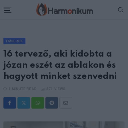
Skip
to
content
EMBEREK
16 tervező, aki kidobta a
józan eszét az ablakon és
hagyott minket szenvedni
1 MINUTE READ
871
VIEWS
Whatsapp
Reddit
Share
via
Email