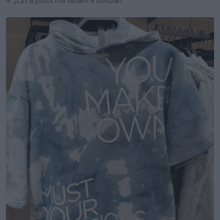
4. „Ezt a pólót ma láttam a boltban.”