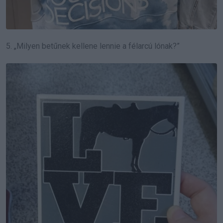
5. „Milyen betűnek kellene lennie a félarcú lónak?”