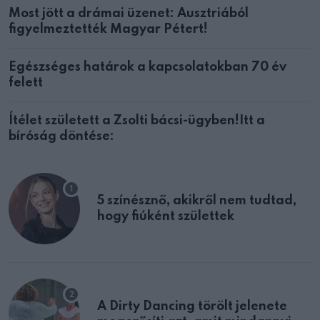
Most jött a drámai üzenet: Ausztriából
figyelmeztették Magyar Pétert!
Egészséges határok a kapcsolatokban 70 év
felett
Ítélet született a Zsolti bácsi-ügyben!Itt a
bíróság döntése:
5 színésznő, akikről nem tudtad,
hogy fiúként születtek
A Dirty Dancing törölt jelenete