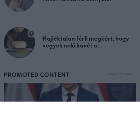
Hajléktalan férfi megkért, hogy
vegyek neki kávét a
születésnapján – órákkal később
mellettem ült az első osztályon