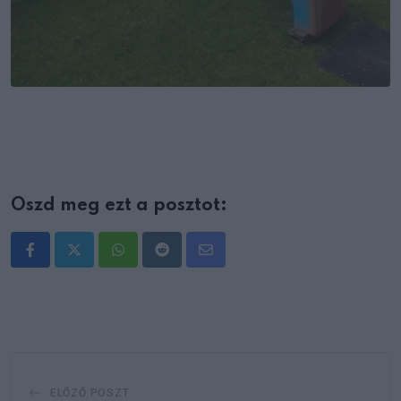
Oszd meg ezt a posztot:
Whatsapp
Reddit
Share
via
Email
ELŐZŐ POSZT