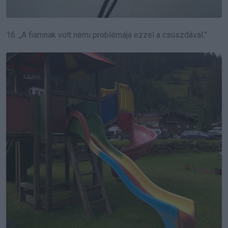
16. „A fiamnak volt némi problémája ezzel a csúszdával.”