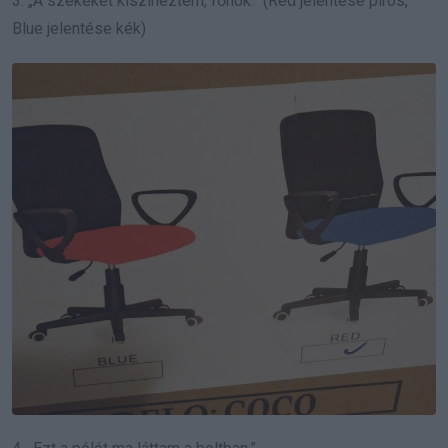
3. „A székeket kiszíneztem, főnök.” (Red jelentése piros,
Blue jelentése kék)