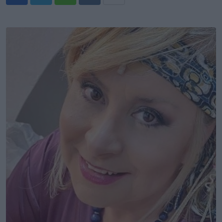
Whatsapp
Reddit
Share
via
Email