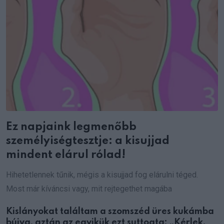
Ez napjaink legmenőbb
személyiségtesztje: a kisujjad
mindent elárul rólad!
Hihetetlennek tűnik, mégis a kisujjad fog elárulni téged.
Most már kíváncsi vagy, mit rejtegethet magába
Kislányokat találtam a szomszéd üres kukámba
bújva, aztán az egyikük ezt suttogta: „Kérlek,