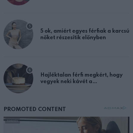
félreértett, pedig a szklerózis
multiplex egyértelmű jele volt
5 ok, amiért egyes férfiak a karcsú
nőket részesítik előnyben
Hajléktalan férfi megkért, hogy
vegyek neki kávét a
születésnapján – órákkal később
mellettem ült az első osztályon