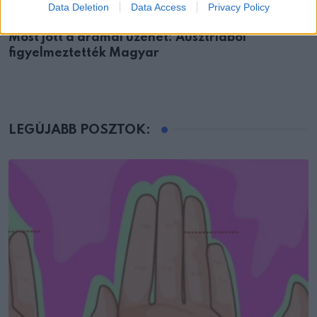
Data Deletion
Data Access
Privacy Policy
EMBEREK
Most jött a drámai üzenet: Ausztriából
figyelmeztették Magyar
LEGÚJABB POSZTOK: