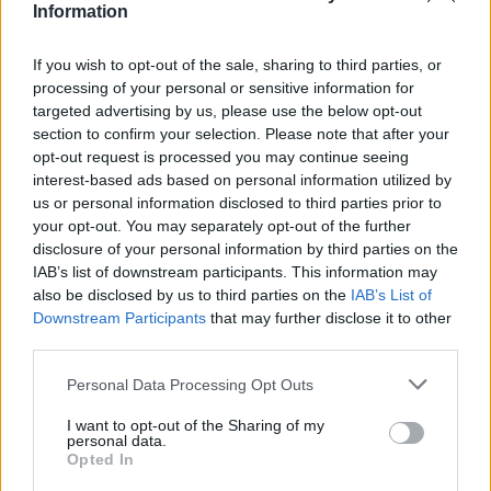
Information
Váljon minden jó álmod valóra és legyél nagyon boldog” –
írta meg lányának a születésnapi jókívánságban a büszke
If you wish to opt-out of the sale, sharing to third parties, or
anyuka.
processing of your personal or sensitive information for
targeted advertising by us, please use the below opt-out
Rozina idén áprilisban lett 16 éves, és ennyire hasonlít
section to confirm your selection. Please note that after your
Andreára:
opt-out request is processed you may continue seeing
interest-based ads based on personal information utilized by
us or personal information disclosed to third parties prior to
Te mit gondolsz? Ne felejtsd el megosztani!
your opt-out. You may separately opt-out of the further
disclosure of your personal information by third parties on the
IAB’s list of downstream participants. This information may
also be disclosed by us to third parties on the
IAB’s List of
Downstream Participants
that may further disclose it to other
third parties.
Oszd meg ezt a posztot:
Please note that this website/app uses one or more Google
Personal Data Processing Opt Outs
services and may gather and store information including but
not limited to your visit or usage behaviour. You may click to
I want to opt-out of the Sharing of my
Whatsapp
Reddit
Share
personal data.
grant or deny consent to Google and its third-party tags to
Opted In
via
use your data for below specified purposes in below Google