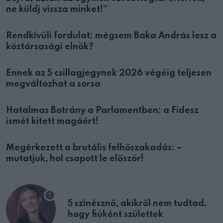
ne küldj vissza minket!”
Rendkívüli fordulat: mégsem Baka András lesz a
köztársasági elnök?
Ennek az 5 csillagjegynek 2026 végéig teljesen
megváltozhat a sorsa
Hatalmas Botrány a Parlamentben: a Fidesz
ismét kitett magáért!
Megérkezett a brutális felhőszakadás: –
mutatjuk, hol csapott le először!
5 színésznő, akikről nem tudtad,
hogy fiúként születtek