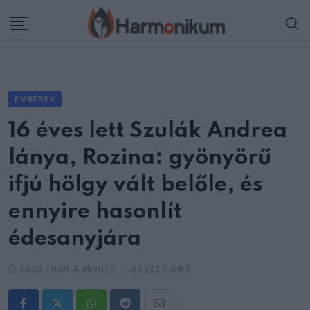
Skip
to
content
EMBEREK
16 éves lett Szulák Andrea
lánya, Rozina: gyönyörű
ifjú hölgy vált belőle, és
ennyire hasonlít
édesanyjára
LESS THAN A MINUTE
6922
VIEWS