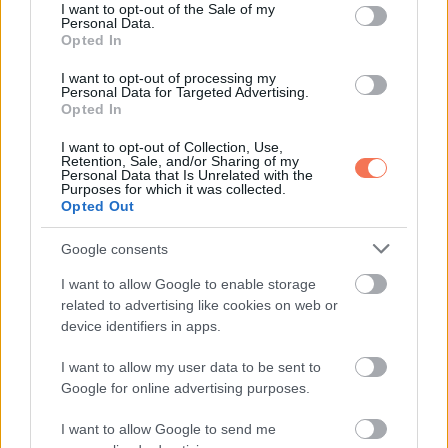
consent section.
Email
I want to opt-out of the Sale of my
Personal Data.
Opted In
I want to opt-out of processing my
Personal Data for Targeted Advertising.
ELŐZŐ POSZT
Opted In
VICC: A féltékeny feleség egy cetlit talál a
I want to opt-out of Collection, Use,
férje zsebében
Retention, Sale, and/or Sharing of my
Personal Data that Is Unrelated with the
Purposes for which it was collected.
Opted Out
Google consents
I want to allow Google to enable storage
KÖVETKEZŐ POSZT
related to advertising like cookies on web or
JÚLIUSI cigány horoszkóp: Bizonyos
device identifiers in apps.
csillagjegyek számára, nagyon jót tartogat
I want to allow my user data to be sent to
ez a hónap
Google for online advertising purposes.
I want to allow Google to send me