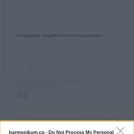
A bejegyzés megtekintése az Instagramon
Szulák Andrea (@szulakandrea_official) által megosztott bejegyzés
harmonikum.co -
Do Not Process My Personal