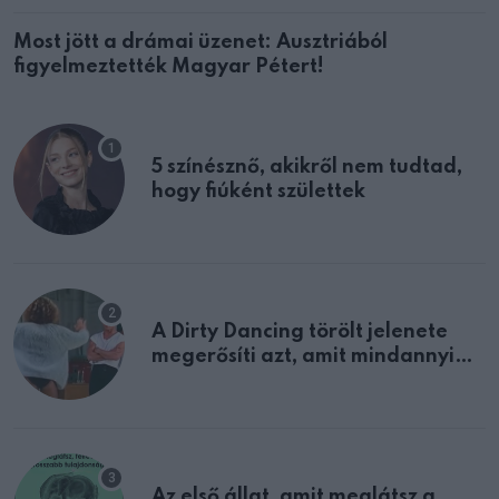
Most jött a drámai üzenet: Ausztriából
figyelmeztették Magyar Pétert!
5 színésznő, akikről nem tudtad,
hogy fiúként születtek
A Dirty Dancing törölt jelenete
megerősíti azt, amit mindannyian
sejtettünk
Az első állat, amit meglátsz a