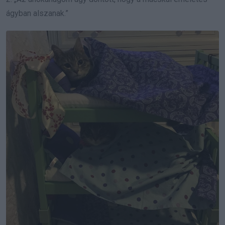
ágyban alszanak.”