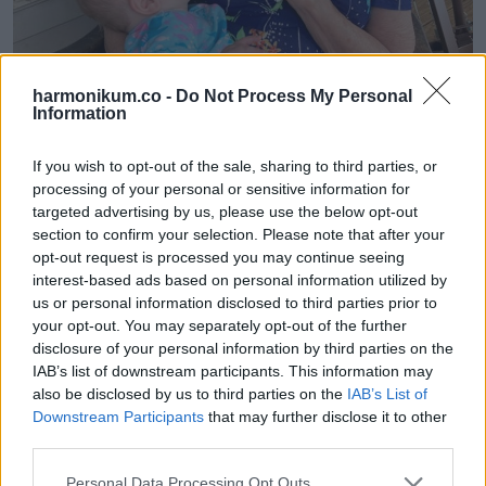
harmonikum.co -
Do Not Process My Personal
Information
If you wish to opt-out of the sale, sharing to third parties, or
processing of your personal or sensitive information for
targeted advertising by us, please use the below opt-out
section to confirm your selection. Please note that after your
opt-out request is processed you may continue seeing
10. „Tina az orrát odatolva alszik velem, ahogy a feleségem
interest-based ads based on personal information utilized by
us or personal information disclosed to third parties prior to
megörökítette”
your opt-out. You may separately opt-out of the further
disclosure of your personal information by third parties on the
IAB’s list of downstream participants. This information may
also be disclosed by us to third parties on the
IAB’s List of
Downstream Participants
that may further disclose it to other
third parties.
Please note that this website/app uses one or more Google
Personal Data Processing Opt Outs