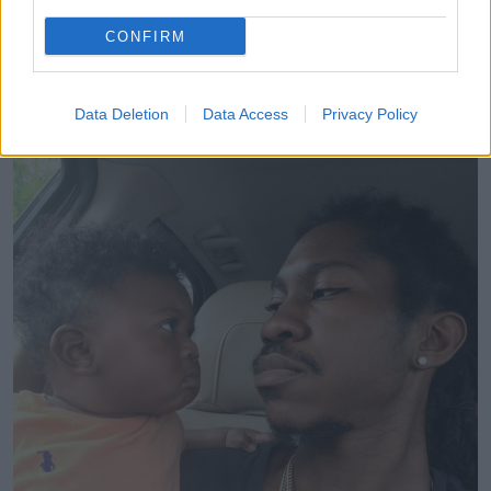
CONFIRM
12. „Szemező verseny a dominancia érvényesítésére,
Data Deletion
Data Access
Privacy Policy
kívánjatok szerencsét.”