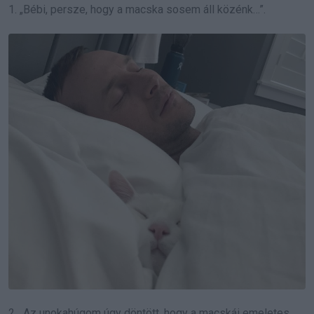
1. „Bébi, persze, hogy a macska sosem áll közénk…”.
2. „Az unokahúgom úgy döntött, hogy a macskái emeletes