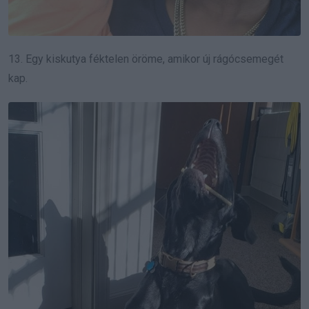
13. Egy kiskutya féktelen öröme, amikor új rágócsemegét
kap.