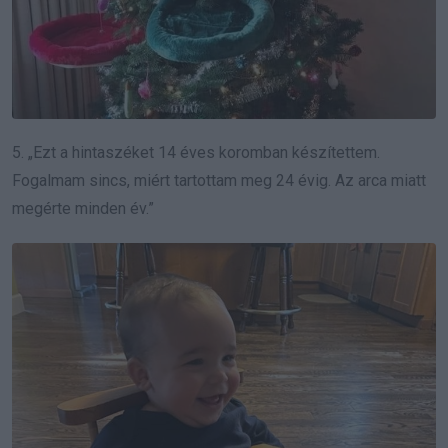
5. „Ezt a hintaszéket 14 éves koromban készítettem.
Fogalmam sincs, miért tartottam meg 24 évig. Az arca miatt
megérte minden év.”