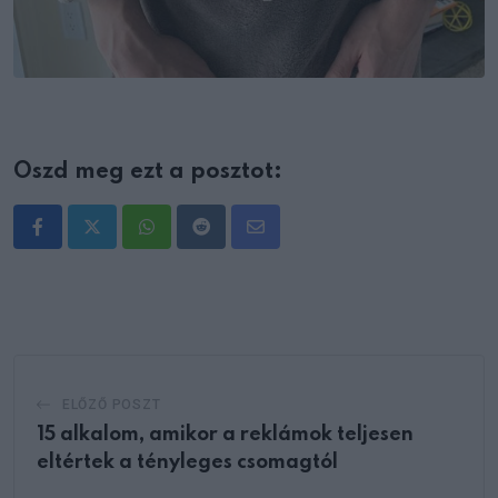
Oszd meg ezt a posztot:
Whatsapp
Reddit
Share
via
Email
ELŐZŐ POSZT
15 alkalom, amikor a reklámok teljesen
eltértek a tényleges csomagtól