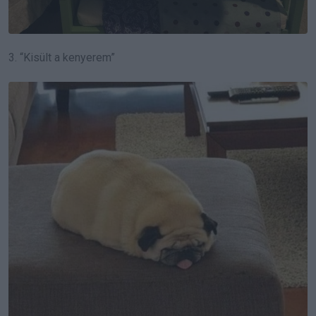
3. “Kisült a kenyerem”