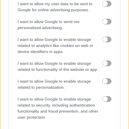
I want to allow my user data to be sent to
11. „Ez a nagy testvér segít a kishúgának használni a
Google for online advertising purposes.
kutyaajtót. Ott áll, és hagyja, hogy a baba átmenjen a lábai
alatt!”
I want to allow Google to send me
personalized advertising.
I want to allow Google to enable storage
related to analytics like cookies on web or
device identifiers in apps.
I want to allow Google to enable storage
related to functionality of the website or app.
I want to allow Google to enable storage
related to personalization.
I want to allow Google to enable storage
related to security, including authentication
functionality and fraud prevention, and other
user protection.