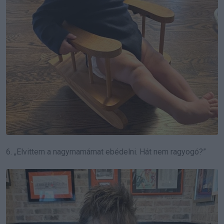
6. „Elvittem a nagymamámat ebédelni. Hát nem ragyogó?”