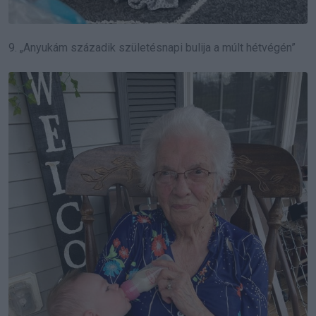
9. „Anyukám századik születésnapi bulija a múlt hétvégén”