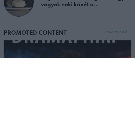
vegyek neki kávét a
születésnapján – órákkal később
mellettem ült az első osztályon