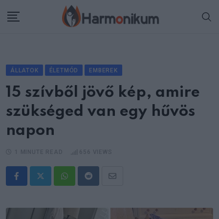
Skip
to
content
ÁLLATOK
ÉLETMÓD
EMBEREK
15 szívből jövő kép, amire
szükséged van egy hűvös
napon
1 MINUTE READ
656
VIEWS
Whatsapp
Reddit
Share
via
Email