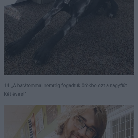
14. „A barátommal nemrég fogadtuk örökbe ezt a nagyfiút.
Két éves!”