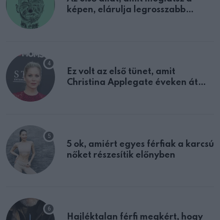
képen, elárulja legrosszabb
tulajdonságodat
Ez volt az első tünet, amit
Christina Applegate éveken át
félreértett, pedig a szklerózis
multiplex egyértelmű jele volt
5 ok, amiért egyes férfiak a karcsú
nőket részesítik előnyben
Hajléktalan férfi megkért, hogy