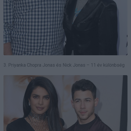
3. Priyanka Chopra Jonas és Nick Jonas – 11 év különbség