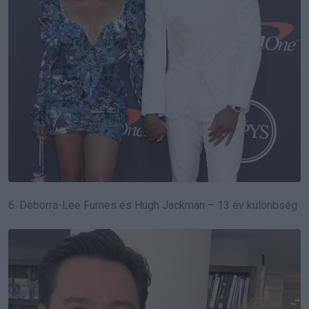
6. Deborra-Lee Furnes és Hugh Jackman – 13 év különbség