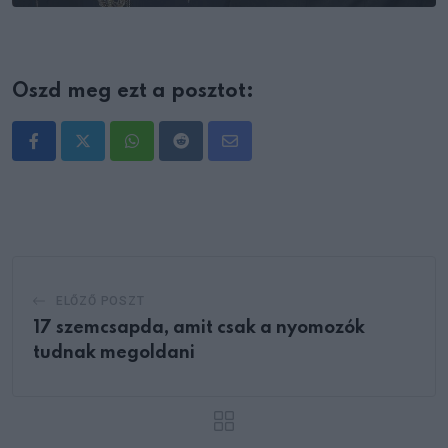
Oszd meg ezt a posztot:
Whatsapp
Reddit
Share
via
Email
ELŐZŐ POSZT
17 szemcsapda, amit csak a nyomozók
tudnak megoldani