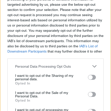
targeted advertising by us, please use the below opt-out
section to confirm your selection. Please note that after your
10. Susan Sarandon és Tim Robbins – 12 év különbség
opt-out request is processed you may continue seeing
interest-based ads based on personal information utilized by
us or personal information disclosed to third parties prior to
Embed from Getty Images
your opt-out. You may separately opt-out of the further
disclosure of your personal information by third parties on the
IAB’s list of downstream participants. This information may
also be disclosed by us to third parties on the
IAB’s List of
Downstream Participants
that may further disclose it to other
third parties.
Please note that this website/app uses one or more Google
Personal Data Processing Opt Outs
services and may gather and store information including but
not limited to your visit or usage behaviour. You may click to
I want to opt-out of the Sharing of my
personal data.
grant or deny consent to Google and its third-party tags to
Opted In
use your data for below specified purposes in below Google
consent section.
I want to opt-out of the Sale of my
Personal Data.
Opted In
I want to opt-out of processing my