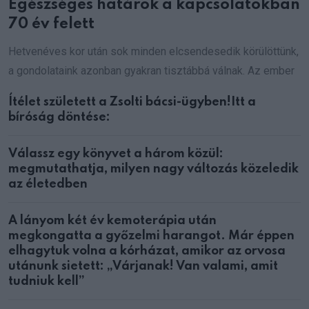
Egészséges határok a kapcsolatokban
70 év felett
Hetvenéves kor után sok minden elcsendesedik körülöttünk,
a gondolataink azonban gyakran tisztábbá válnak. Az ember
Ítélet született a Zsolti bácsi-ügyben!Itt a
bíróság döntése:
Válassz egy könyvet a három közül:
megmutathatja, milyen nagy változás közeledik
az életedben
A lányom két év kemoterápia után
megkongatta a győzelmi harangot. Már éppen
elhagytuk volna a kórházat, amikor az orvosa
utánunk sietett: „Várjanak! Van valami, amit
tudniuk kell”