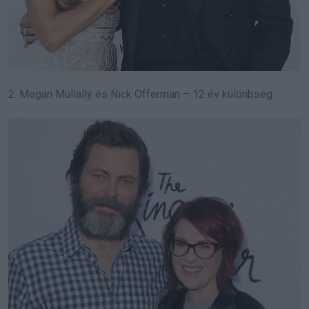
2. Megan Mullally és Nick Offerman – 12 év különbség