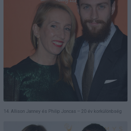
14. Allison Janney és Philip Joncas – 20 év korkülönbség