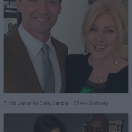
7. Kris Jenner és Corey Gamble – 25 év különbség