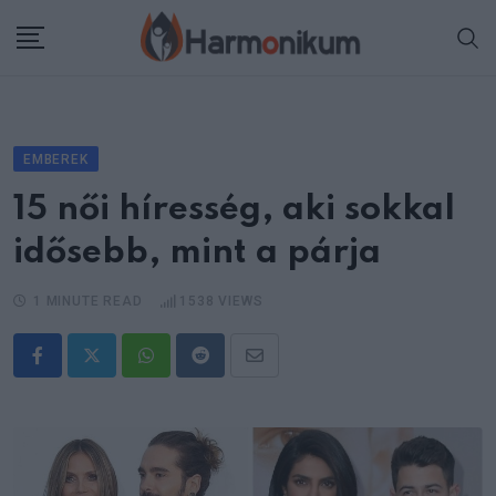
Skip
to
content
EMBEREK
15 női híresség, aki sokkal
idősebb, mint a párja
1 MINUTE READ
1538
VIEWS
Whatsapp
Reddit
Share
via
Email