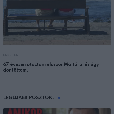
EMBEREK
67 évesen utaztam először Máltára, és úgy
döntöttem,
LEGÚJABB POSZTOK: