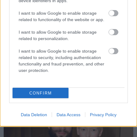
device identifiers in apps.
I want to allow Google to enable storage
related to functionality of the website or app.
I want to allow Google to enable storage
related to personalization.
I want to allow Google to enable storage
related to security, including authentication
functionality and fraud prevention, and other
user protection.
12. Tilda Swinton és Sandro Kopp – 18 év különbség
CONFIRM
Data Deletion
Data Access
Privacy Policy