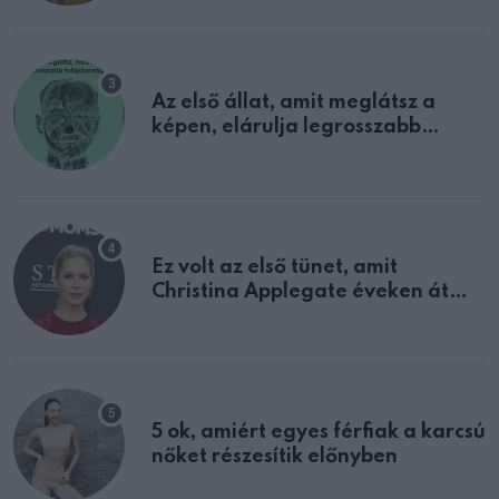
Az első állat, amit meglátsz a
képen, elárulja legrosszabb
tulajdonságodat
Ez volt az első tünet, amit
Christina Applegate éveken át
félreértett, pedig a szklerózis
multiplex egyértelmű jele volt
5 ok, amiért egyes férfiak a karcsú
nőket részesítik előnyben