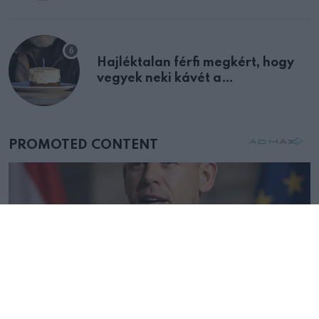
Hajléktalan férfi megkért, hogy
vegyek neki kávét a
születésnapján – órákkal később
mellettem ült az első osztályon