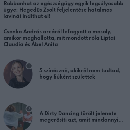
Robbanhat az egészségügy egyik legsúlyosabb
ügye: Hegedűs Zsolt feljelentése hatalmas
lavinát indíthat el!
Csonka András arcáról lefagyott a mosoly,
amikor meghallotta, mit mondott róla Liptai
Claudia és Ábel Anita
5 színésznő, akikről nem tudtad,
hogy fiúként születtek
A Dirty Dancing törölt jelenete
megerősíti azt, amit mindannyian
sejtettünk