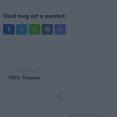
Oszd meg ezt a posztot:
Whatsapp
Reddit
Share
via
Email
ELŐZŐ POSZT
VICC: Trianon
KÖVETKEZŐ POSZT