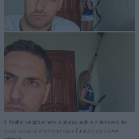
4. Amikor valójában nem is akarsz leülni a villamoson, de
kapva kapsz az alkalmon, hogy a fiatalabb generációt