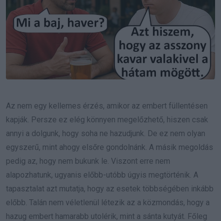
Az nem egy kellemes érzés, amikor az embert füllentésen
kapják. Persze ez elég könnyen megelőzhető, hiszen csak
annyi a dolgunk, hogy soha ne hazudjunk. De ez nem olyan
egyszerű, mint ahogy elsőre gondolnánk. A másik megoldás
pedig az, hogy nem bukunk le. Viszont erre nem
alapozhatunk, ugyanis előbb-utóbb úgyis megtörténik. A
tapasztalat azt mutatja, hogy az esetek többségében inkább
előbb. Talán nem véletlenül létezik az a közmondás, hogy a
hazug embert hamarabb utolérik, mint a sánta kutyát. Főleg