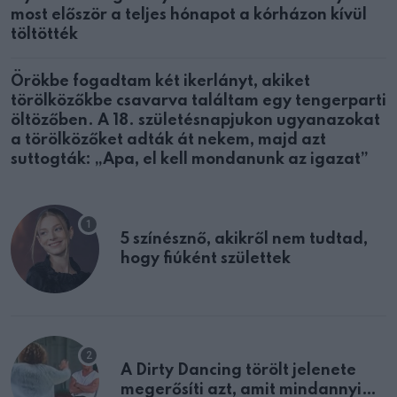
most először a teljes hónapot a kórházon kívül
töltötték
Örökbe fogadtam két ikerlányt, akiket
törölközőkbe csavarva találtam egy tengerparti
öltözőben. A 18. születésnapjukon ugyanazokat
a törölközőket adták át nekem, majd azt
suttogták: „Apa, el kell mondanunk az igazat”
5 színésznő, akikről nem tudtad,
hogy fiúként születtek
A Dirty Dancing törölt jelenete
megerősíti azt, amit mindannyian