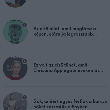
sejtettünk
Az első állat, amit meglátsz a
képen, elárulja legrosszabb
tulajdonságodat
Ez volt az első tünet, amit
Christina Applegate éveken át
félreértett, pedig a szklerózis
multiplex egyértelmű jele volt
5 ok, amiért egyes férfiak a karcsú
nőket részesítik előnyben