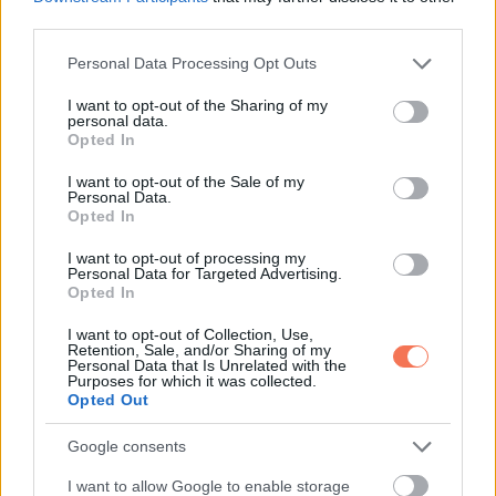
third parties.
10. A mai napon ebédidőben sikerült lelepleznem egy kettős
Please note that this website/app uses one or more Google
Personal Data Processing Opt Outs
services and may gather and store information including but
ügynököt, miközben a rendelésemre vártam.
not limited to your visit or usage behaviour. You may click to
I want to opt-out of the Sharing of my
personal data.
grant or deny consent to Google and its third-party tags to
Opted In
use your data for below specified purposes in below Google
consent section.
I want to opt-out of the Sale of my
Personal Data.
Opted In
I want to opt-out of processing my
Personal Data for Targeted Advertising.
Opted In
I want to opt-out of Collection, Use,
Retention, Sale, and/or Sharing of my
Personal Data that Is Unrelated with the
Purposes for which it was collected.
Opted Out
Google consents
I want to allow Google to enable storage