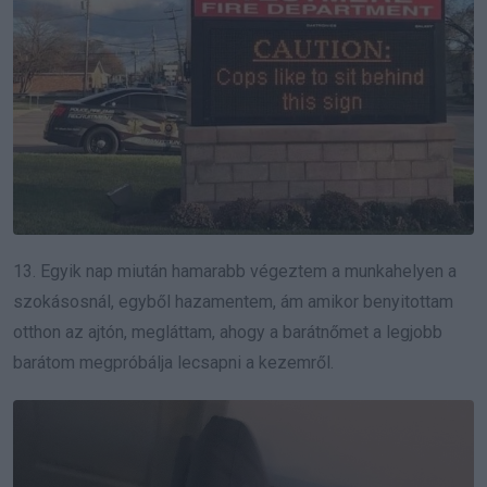
13. Egyik nap miután hamarabb végeztem a munkahelyen a
szokásosnál, egyből hazamentem, ám amikor benyitottam
otthon az ajtón, megláttam, ahogy a barátnőmet a legjobb
barátom megpróbálja lecsapni a kezemről.