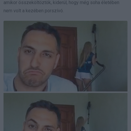
amikor összeköltöztök, kiderül, hogy még soha életében
nem volt a kezében porszívó.