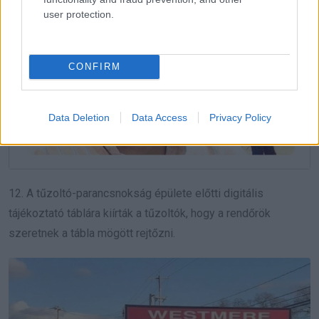
user protection.
CONFIRM
Data Deletion
Data Access
Privacy Policy
12. A tűzoltó-parancsnokság épülete előtti digitális
tájékoztató táblára kiírták a tűzoltók, hogy a rendőrök
szeretnek a tábla mögött rejtőzni.