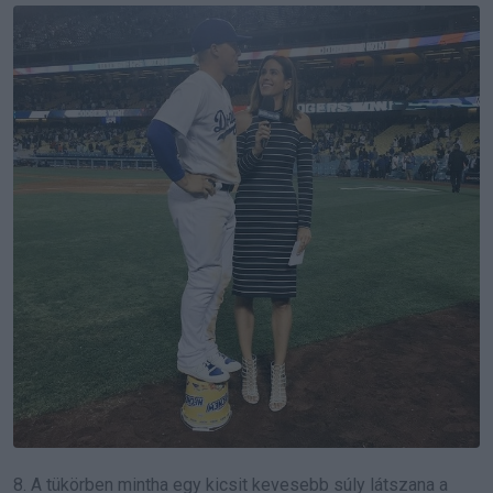
8. A tükörben mintha egy kicsit kevesebb súly látszana a