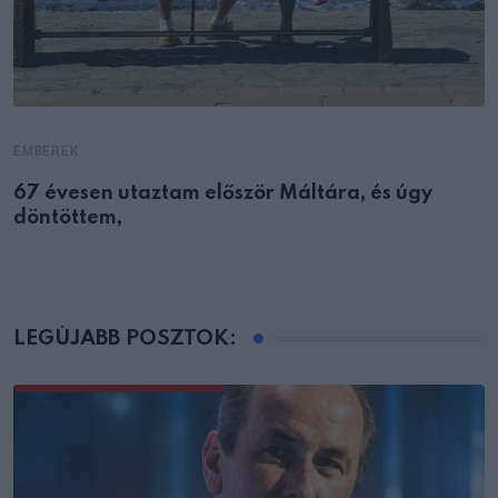
EMBEREK
67 évesen utaztam először Máltára, és úgy
döntöttem,
LEGÚJABB POSZTOK: