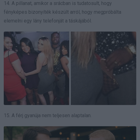
14. A pillanat, amikor a srácban is tudatosult, hogy
fényképes bizonyíték készült arról, hogy megpróbálta
elemelni egy lány telefonját a táskájából.
15. A férj gyanúja nem teljesen alaptalan.