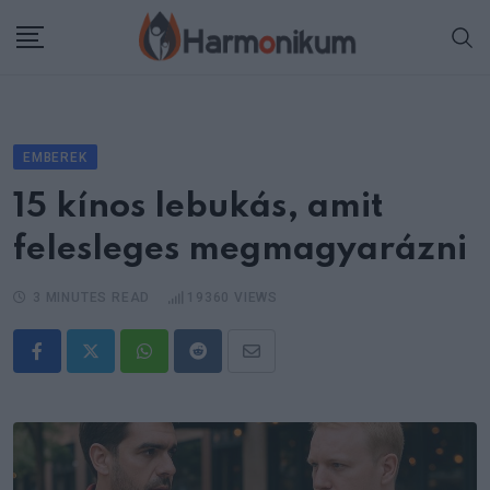
Skip
to
content
EMBEREK
15 kínos lebukás, amit
felesleges megmagyarázni
3 MINUTES READ
19360
VIEWS
Whatsapp
Reddit
Share
via
Email