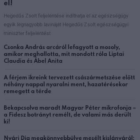
el!
Hegedűs Zsolt feljelentése indíthatja el az egészségügy
egyik legnagyobb lavináját Hegedűs Zsolt egészségügyi
miniszter feljelentést
Csonka András arcáról lefagyott a mosoly,
amikor meghallotta, mit mondott róla Liptai
Claudia és Ábel Anita
A férjem ikreink tervezett császármetszése előtt
néhány nappal nyaralni ment, hazatérésekor
remegett a térde
Bekapcsolva maradt Magyar Péter mikrofonja –
a Fidesz botrányt remélt, de valami más derült
ki!
Nyári Dia megkönnyebbülve mesélt kislányáról: