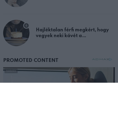
Hajléktalan férfi megkért, hogy
vegyek neki kávét a
születésnapján – órákkal később
mellettem ült az első osztályon