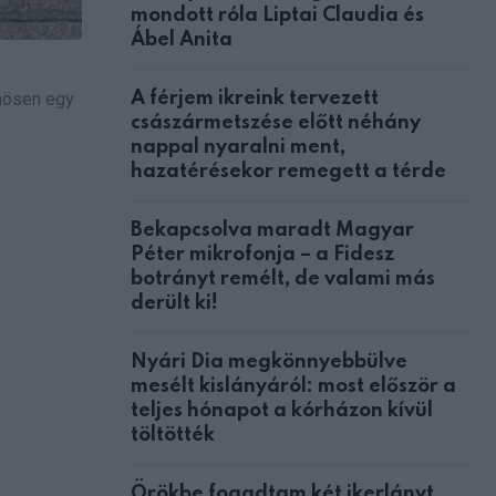
mondott róla Liptai Claudia és
Ábel Anita
A férjem ikreink tervezett
önösen egy
császármetszése előtt néhány
nappal nyaralni ment,
hazatérésekor remegett a térde
Bekapcsolva maradt Magyar
Péter mikrofonja – a Fidesz
botrányt remélt, de valami más
derült ki!
Nyári Dia megkönnyebbülve
mesélt kislányáról: most először a
teljes hónapot a kórházon kívül
töltötték
Örökbe fogadtam két ikerlányt,