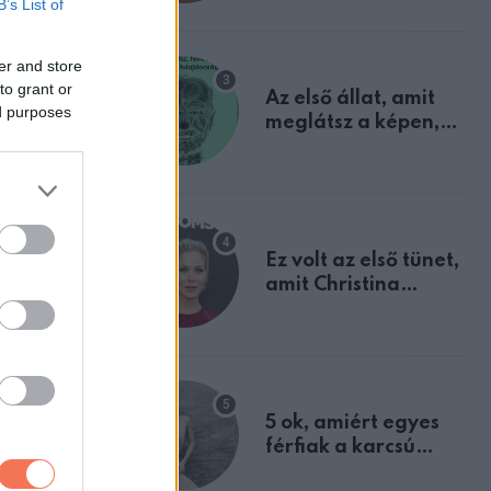
B’s List of
mindannyian
sejtettünk
er and store
to grant or
Az első állat, amit
ed purposes
meglátsz a képen,
elárulja legrosszabb
tulajdonságodat
Ez volt az első tünet,
amit Christina
Applegate éveken
át félreértett, pedig
a szklerózis
multiplex
egyértelmű jele volt
5 ok, amiért egyes
férfiak a karcsú
nőket részesítik