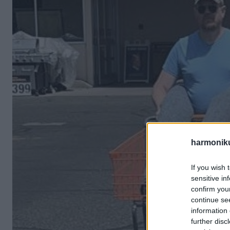
harmonik
If you wish 
sensitive in
confirm you
continue se
information 
further disc