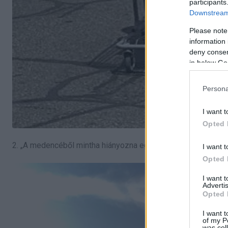
participants
Downstream 
Please note
information 
deny consent
in below Go
Persona
I want t
Opted 
2. „A medencéből mintha hiányozna egy fal.”
I want t
Opted 
I want 
Advertis
Opted 
I want t
of my P
was col