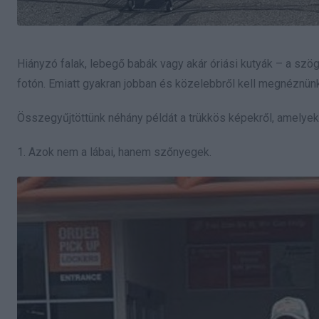
Hiányzó falak, lebegő babák vagy akár óriási kutyák – a szö
fotón. Emiatt gyakran jobban és közelebbről kell megnéznünk
Összegyűjtöttünk néhány példát a trükkös képekről, amelyek u
1. Azok nem a lábai, hanem szőnyegek.