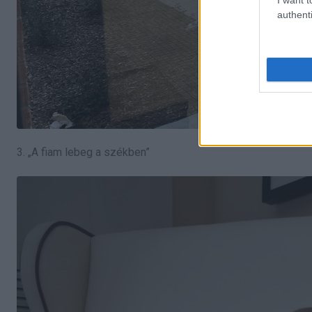
authenti
3. „A fiam lebeg a székben”