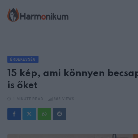
Skip
to
content
ÉRDEKESSÉG
15 kép, ami könnyen becsa
is őket
1 MINUTE READ
885
VIEWS
Whatsapp
Reddit