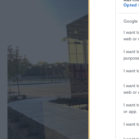
Opted 
Google 
I want t
web or d
I want t
purpose
I want 
I want t
web or d
I want t
or app.
I want t
I want t