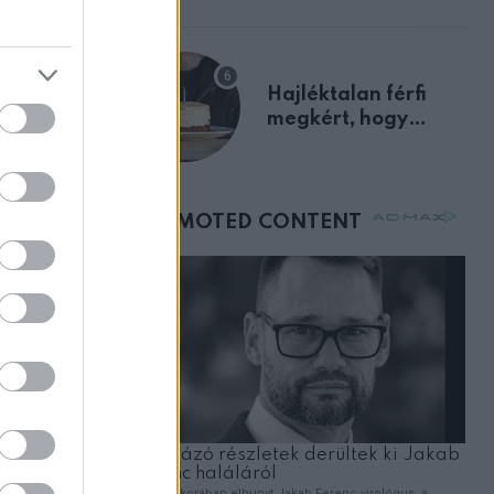
előnyben
Hajléktalan férfi
megkért, hogy
vegyek neki kávét a
születésnapján –
órákkal később
mellettem ült az első
osztályon