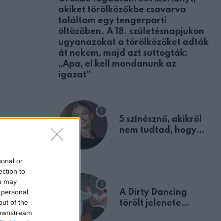
akiket törölközőkbe csavarva
találtam egy tengerparti
öltözőben. A 18. születésnapjukon
ugyanazokat a törölközőket adták
át nekem, majd azt suttogták:
„Apa, el kell mondanunk az
igazat”
5 színésznő, akikről
nem tudtad, hogy
fiúként születtek
sonal or
ection to
ou may
 personal
A Dirty Dancing
out of the
törölt jelenete
 downstream
megerősíti azt, amit