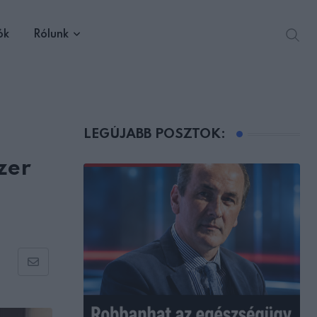
ók
Rólunk
LEGÚJABB POSZTOK:
zer
Share
via
Email