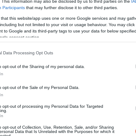
. This information may also be disclosed by us to third parties on the
IA
Participants
that may further disclose it to other third parties.
 that this website/app uses one or more Google services and may gath
including but not limited to your visit or usage behaviour. You may click 
 to Google and its third-party tags to use your data for below specifi
ogle consent section.
l Data Processing Opt Outs
o opt-out of the Sharing of my personal data.
In
o opt-out of the Sale of my Personal Data.
In
to opt-out of processing my Personal Data for Targeted
ing.
In
o opt-out of Collection, Use, Retention, Sale, and/or Sharing
ersonal Data that Is Unrelated with the Purposes for which it
lected.