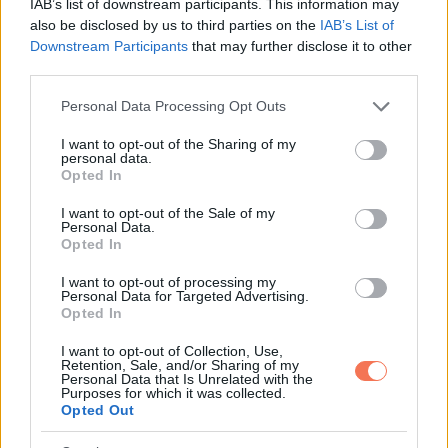
IAB’s list of downstream participants. This information may
also be disclosed by us to third parties on the
IAB’s List of
Downstream Participants
that may further disclose it to other
third parties.
Please note that this website/app uses one or more Google
Personal Data Processing Opt Outs
services and may gather and store information including but
not limited to your visit or usage behaviour. You may click to
I want to opt-out of the Sharing of my
personal data.
grant or deny consent to Google and its third-party tags to
Opted In
use your data for below specified purposes in below Google
consent section.
I want to opt-out of the Sale of my
Personal Data.
Opted In
11. Az édesanyám panaszkodott, hogy folyton szakadozik a
net. Megnéztem, hogy mi lehet a probléma, és ez a látvány
I want to opt-out of processing my
Personal Data for Targeted Advertising.
fogadott. Amikor megkérdeztem, hogy ezt mégis hogy
Opted In
gondolta, akkor azt válaszolta, hogy megelégelte, hogy az
I want to opt-out of Collection, Use,
internetkábel folyton lecsúszik az asztal mellé, amikor
Retention, Sale, and/or Sharing of my
Personal Data that Is Unrelated with the
kihúzza, ezért rögzítette:
Purposes for which it was collected.
Opted Out