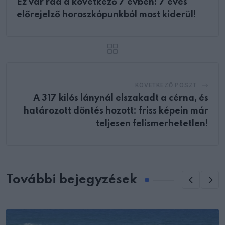
Ez vár rád a következő 7 évben! 7 éves
előrejelző horoszkópunkból most kiderül!
KÖVETKEZŐ POSZT
A 317 kilós lánynál elszakadt a cérna, és
határozott döntés hozott: friss képein már
teljesen felismerhetetlen!
További bejegyzések