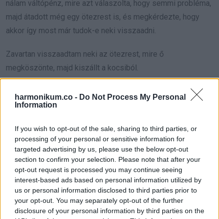
nálam váltópénz, mire azt válaszolta, hogy semmi probléma,
majd átadott még egy ötezrest is, és megkérdezte, hogy
akkor így most már tudok-e neki visszaadni.
Zavartan visszaadtam neki az ötezrest, mire ő
megköszönte, majd kiszállt a kocsiból.
10. A barátomnak halvány lila gőze sincs róla, hogy hogyan is
harmonikum.co -
Do Not Process My Personal
működik a rizsfőzőnk:
Information
If you wish to opt-out of the sale, sharing to third parties, or
processing of your personal or sensitive information for
targeted advertising by us, please use the below opt-out
section to confirm your selection. Please note that after your
opt-out request is processed you may continue seeing
interest-based ads based on personal information utilized by
us or personal information disclosed to third parties prior to
your opt-out. You may separately opt-out of the further
disclosure of your personal information by third parties on the