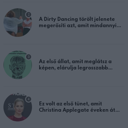
A Dirty Dancing törölt jelenete
megerősíti azt, amit mindannyian
sejtettünk
Az első állat, amit meglátsz a
képen, elárulja legrosszabb
tulajdonságodat
Ez volt az első tünet, amit
Christina Applegate éveken át
félreértett, pedig a szklerózis
multiplex egyértelmű jele volt