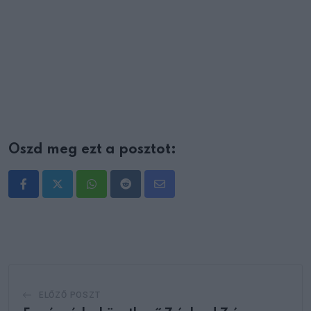
Oszd meg ezt a posztot:
Whatsapp
Reddit
Share
via
Email
ELŐZŐ POSZT