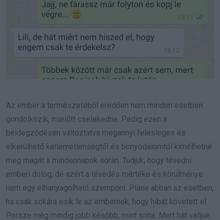
Az ember a természetéből eredően nem minden esetben
gondolkozik, mielőtt cselekedne. Pedig ezen a
beidegződésen változtatva megannyi felesleges és
elkerülhető kellemetlenségtől és bonyodalomtól kímélhetné
meg magát a mindennapok során. Tudjuk, hogy tévedni
emberi dolog, de azért a tévedés mértéke és körülménye
nem egy elhanyagolható szempont. Pláne abban az esetben,
ha csak sokára esik le az embernek, hogy hibát követett el.
Persze még mindig jobb később, mint soha. Mert hát valljuk