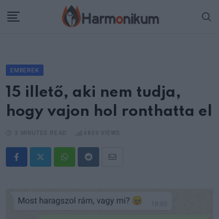
Skip
to
content
EMBEREK
15 illető, aki nem tudja,
hogy vajon hol ronthatta el
3 MINUTES READ
4859
VIEWS
Whatsapp
Reddit
Share
via
Email