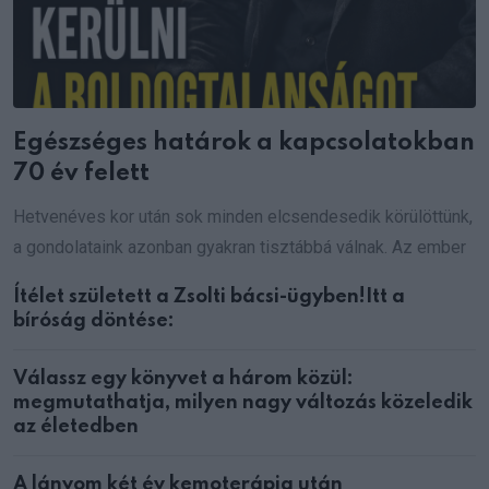
Egészséges határok a kapcsolatokban
70 év felett
Hetvenéves kor után sok minden elcsendesedik körülöttünk,
a gondolataink azonban gyakran tisztábbá válnak. Az ember
Ítélet született a Zsolti bácsi-ügyben!Itt a
bíróság döntése:
Válassz egy könyvet a három közül:
megmutathatja, milyen nagy változás közeledik
az életedben
A lányom két év kemoterápia után