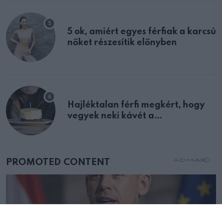
5 ok, amiért egyes férfiak a karcsú
nőket részesítik előnyben
Hajléktalan férfi megkért, hogy
vegyek neki kávét a
születésnapján – órákkal később
mellettem ült az első osztályon