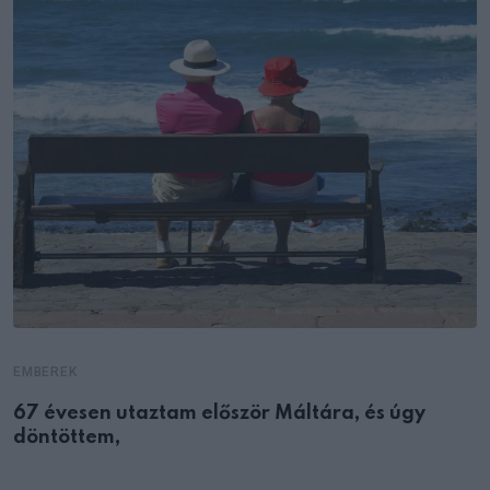
EMBEREK
67 évesen utaztam először Máltára, és úgy
döntöttem,