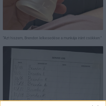
“Azt hiszem, Brendon lelkesedése a munkája iránt csökken.”