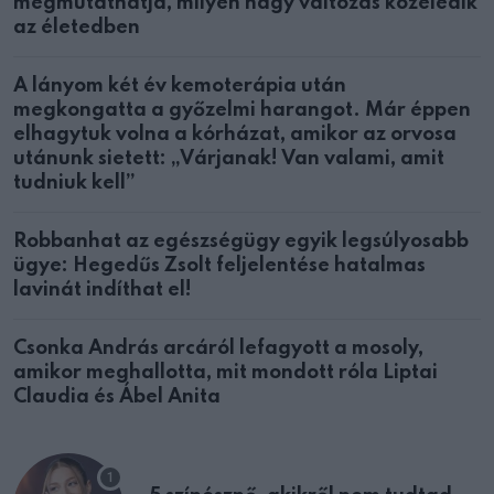
megmutathatja, milyen nagy változás közeledik
az életedben
A lányom két év kemoterápia után
megkongatta a győzelmi harangot. Már éppen
elhagytuk volna a kórházat, amikor az orvosa
utánunk sietett: „Várjanak! Van valami, amit
tudniuk kell”
Robbanhat az egészségügy egyik legsúlyosabb
ügye: Hegedűs Zsolt feljelentése hatalmas
lavinát indíthat el!
Csonka András arcáról lefagyott a mosoly,
amikor meghallotta, mit mondott róla Liptai
Claudia és Ábel Anita