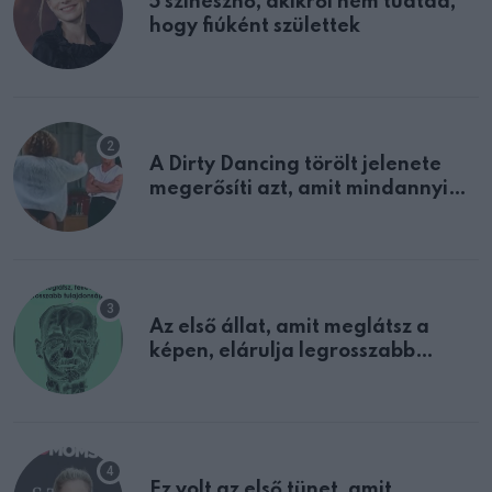
5 színésznő, akikről nem tudtad,
hogy fiúként születtek
A Dirty Dancing törölt jelenete
megerősíti azt, amit mindannyian
sejtettünk
Az első állat, amit meglátsz a
képen, elárulja legrosszabb
tulajdonságodat
Ez volt az első tünet, amit