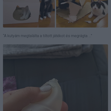
“A kutyám megtalálta a tiltott játékot és megrágta …”