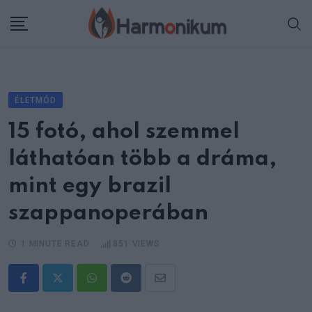
Skip
to
content
ÉLETMÓD
15 fotó, ahol szemmel
láthatóan több a dráma,
mint egy brazil
szappanoperában
1 MINUTE READ
851
VIEWS
Whatsapp
Reddit
Share
via