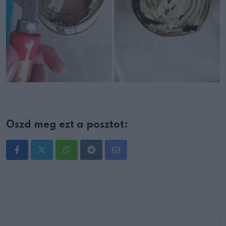
Oszd meg ezt a posztot:
Whatsapp
Reddit
Share
via
Email