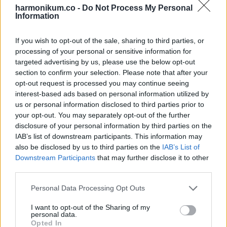
harmonikum.co -
Do Not Process My Personal
Information
If you wish to opt-out of the sale, sharing to third parties, or
processing of your personal or sensitive information for
targeted advertising by us, please use the below opt-out
section to confirm your selection. Please note that after your
opt-out request is processed you may continue seeing
interest-based ads based on personal information utilized by
us or personal information disclosed to third parties prior to
your opt-out. You may separately opt-out of the further
disclosure of your personal information by third parties on the
IAB’s list of downstream participants. This information may
also be disclosed by us to third parties on the
IAB’s List of
„Arizonában illegális egy saguaro kaktusz kivágása.
Tegnap
Downstream Participants
that may further disclose it to other
third parties.
este ez a drága, 15 méteres védett darab tönkretette a
tetőmet.
Please note that this website/app uses one or more Google
Personal Data Processing Opt Outs
services and may gather and store information including but
not limited to your visit or usage behaviour. You may click to
I want to opt-out of the Sharing of my
personal data.
grant or deny consent to Google and its third-party tags to
Opted In