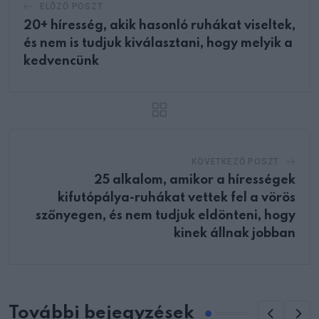
ELŐZŐ POSZT
20+ híresség, akik hasonló ruhákat viseltek,
és nem is tudjuk kiválasztani, hogy melyik a
kedvencünk
KÖVETKEZŐ POSZT
25 alkalom, amikor a hírességek
kifutópálya-ruhákat vettek fel a vörös
szőnyegen, és nem tudjuk eldönteni, hogy
kinek állnak jobban
További bejegyzések