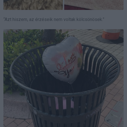
“Azt hiszem, az érzéseik nem voltak kölcsönösek.”