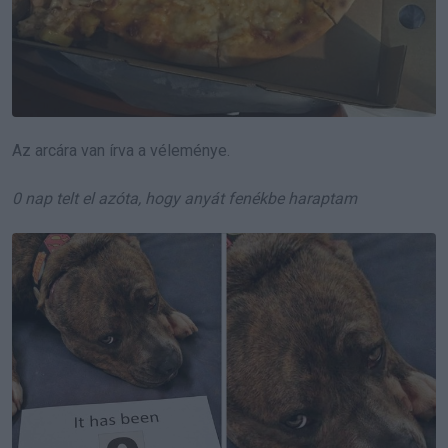
Az arcára van írva a véleménye.
0 nap telt el azóta, hogy anyát fenékbe haraptam