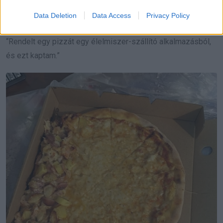
Data Deletion
Data Access
Privacy Policy
“Rendelt egy pizzát egy élelmiszer-szállító alkalmazásból,
és ezt kaptam.”