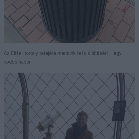
Az Eiffel-torony tetejére mentünk fel a kilátásért … egy
ködös napon.