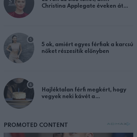
Christina Applegate éveken át
félreértett, pedig a szklerózis
multiplex egyértelmű jele volt
5 ok, amiért egyes férfiak a karcsú
nőket részesítik előnyben
Hajléktalan férfi megkért, hogy
vegyek neki kávét a
születésnapján – órákkal később
mellettem ült az első osztályon