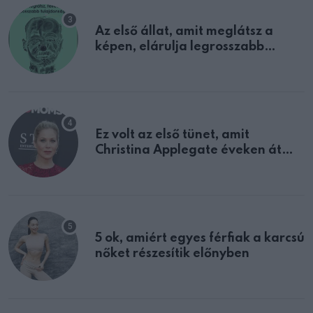
Az első állat, amit meglátsz a
képen, elárulja legrosszabb
tulajdonságodat
Ez volt az első tünet, amit
Christina Applegate éveken át
félreértett, pedig a szklerózis
multiplex egyértelmű jele volt
5 ok, amiért egyes férfiak a karcsú
nőket részesítik előnyben