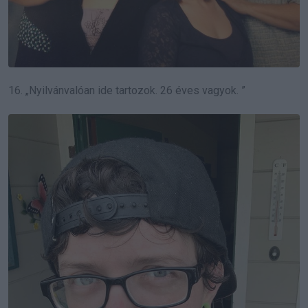
16. „Nyilvánvalóan ide tartozok.
26 éves vagyok. ”