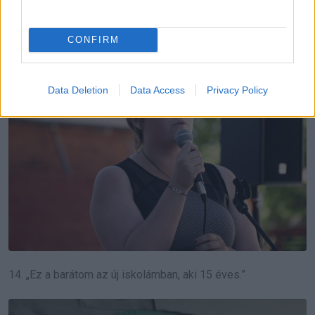
13. „Egy középkorú anya vagyok 15 éves kinézettel.”
CONFIRM
Data Deletion
Data Access
Privacy Policy
14. „Ez a barátom az új iskolámban, aki 15 éves.”