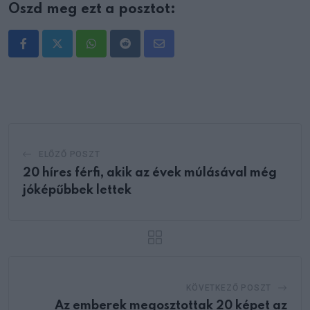
Oszd meg ezt a posztot:
Whatsapp
Reddit
Share
via
Email
ELŐZŐ POSZT
20 híres férfi, akik az évek múlásával még
jóképűbbek lettek
KÖVETKEZŐ POSZT
Az emberek megosztottak 20 képet az