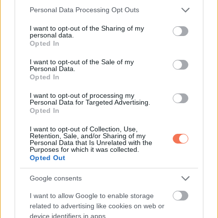
Please note that this website/app uses one or more Google
Personal Data Processing Opt Outs
services and may gather and store information including but
not limited to your visit or usage behaviour. You may click to
I want to opt-out of the Sharing of my
personal data.
grant or deny consent to Google and its third-party tags to
Opted In
use your data for below specified purposes in below Google
consent section.
I want to opt-out of the Sale of my
Personal Data.
Opted In
I want to opt-out of processing my
Personal Data for Targeted Advertising.
Opted In
I want to opt-out of Collection, Use,
Retention, Sale, and/or Sharing of my
Personal Data that Is Unrelated with the
Purposes for which it was collected.
Opted Out
Google consents
I want to allow Google to enable storage
12. 13 hónapos vagy 30 éves?
related to advertising like cookies on web or
device identifiers in apps.