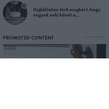
Hajléktalan férfi megkért, hogy
vegyek neki kávét a
születésnapján – órákkal később
mellettem ült az első osztályon