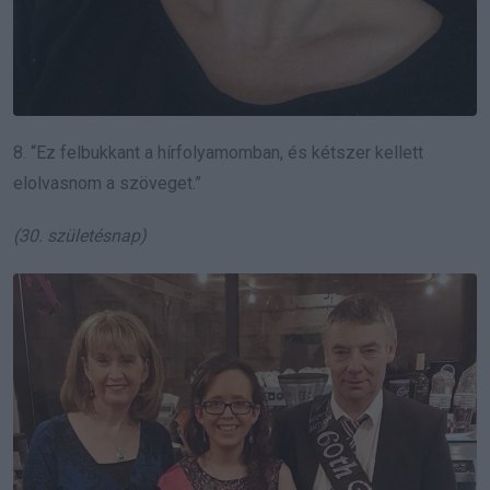
8. “Ez felbukkant a hírfolyamomban, és kétszer kellett
elolvasnom a szöveget.”
(30. születésnap)