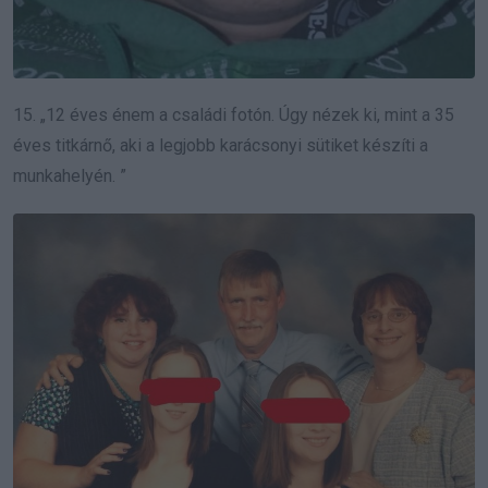
15. „12 éves énem a családi fotón.
Úgy nézek ki, mint a 35
éves titkárnő, aki a legjobb karácsonyi sütiket készíti a
munkahelyén. ”