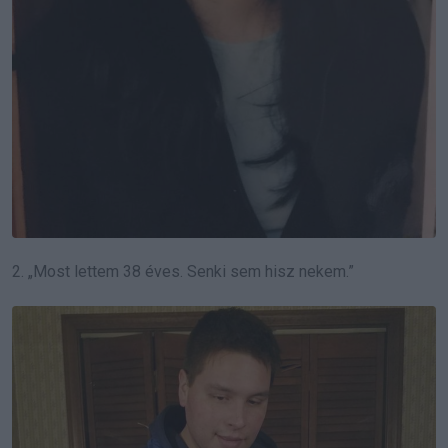
2. „Most lettem 38 éves. Senki sem hisz nekem.”