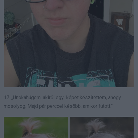
17. „Unokahúgom, akiről egy képet készítettem, ahogy
mosolyog. Majd pár perccel később, amikor futott.”