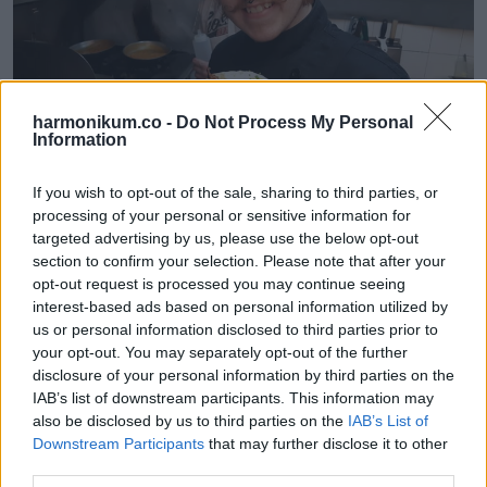
harmonikum.co -
Do Not Process My Personal
Information
If you wish to opt-out of the sale, sharing to third parties, or
processing of your personal or sensitive information for
targeted advertising by us, please use the below opt-out
11. „Anyám a 8. osztályban a 80-as években… egy igazi ikon”
section to confirm your selection. Please note that after your
opt-out request is processed you may continue seeing
interest-based ads based on personal information utilized by
us or personal information disclosed to third parties prior to
your opt-out. You may separately opt-out of the further
disclosure of your personal information by third parties on the
IAB’s list of downstream participants. This information may
also be disclosed by us to third parties on the
IAB’s List of
Downstream Participants
that may further disclose it to other
third parties.