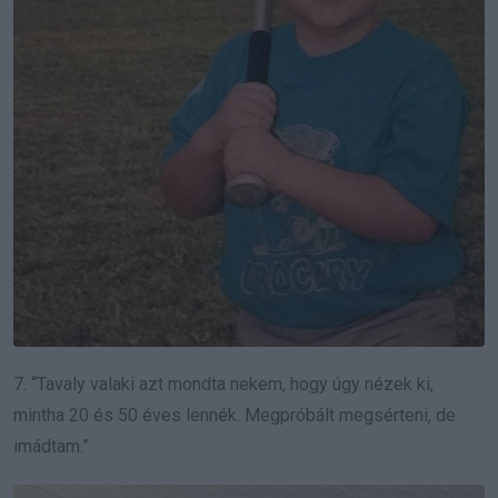
7. “Tavaly valaki azt mondta nekem, hogy úgy nézek ki,
mintha 20 és 50 éves lennék. Megpróbált megsérteni, de
imádtam.”