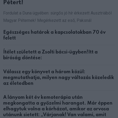
Pétert!
Fordulat a Duna ügyében: sürgős jó hír érkezett Ausztriából
Magyar Péternek! Megérkezett az eső, Paksnál
Egészséges határok a kapcsolatokban 70 év
felett
Ítélet született a Zsolti bácsi-ügyben!Itt a
bíróság döntése:
Válassz egy könyvet a három közül:
megmutathatja, milyen nagy változás közeledik
az életedben
A lányom két év kemoterápia után
megkongatta a győzelmi harangot. Már éppen
elhagytuk volna a kórházat, amikor az orvosa
utánunk sietett: „Várjanak! Van valami, amit