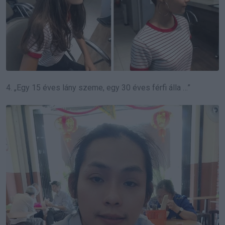
4. „Egy 15 éves lány szeme, egy 30 éves férfi álla …”