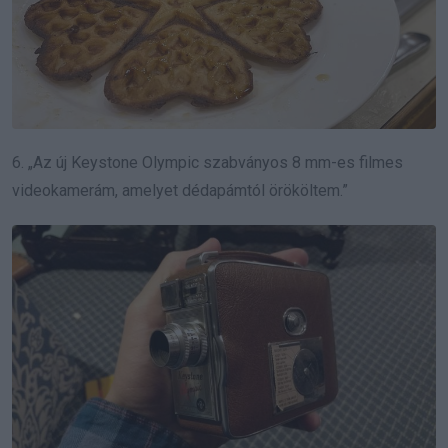
6. „Az új Keystone Olympic szabványos 8 mm-es filmes
videokamerám, amelyet dédapámtól örököltem.”