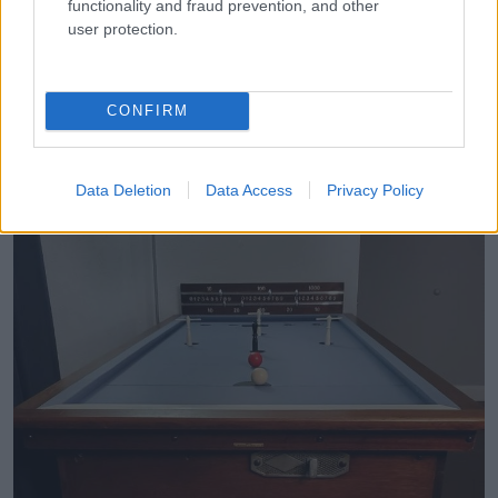
functionality and fraud prevention, and other
vette meg a nagymamám. Én csak megörököltem.”
user protection.
12. „A feleségem ezt az asztalt a nagyapjától örökölte. Azt
hiszi, hogy tekeasztalnak hívják… de nem sokat talál arról,
CONFIRM
hogy mi ez, vagy hogyan kell játszani. ”
Data Deletion
Data Access
Privacy Policy