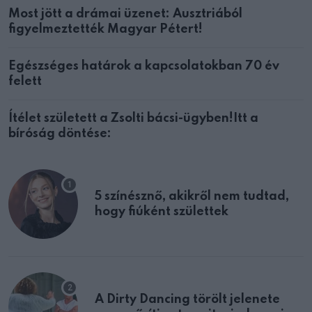
Most jött a drámai üzenet: Ausztriából
figyelmeztették Magyar Pétert!
Egészséges határok a kapcsolatokban 70 év
felett
Ítélet született a Zsolti bácsi-ügyben!Itt a
bíróság döntése:
5 színésznő, akikről nem tudtad,
hogy fiúként születtek
A Dirty Dancing törölt jelenete