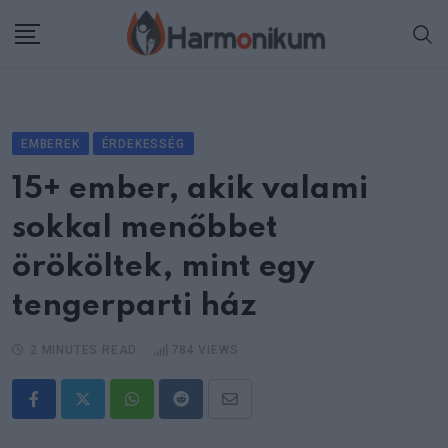
Skip
to
content
EMBEREK
ÉRDEKESSÉG
15+ ember, akik valami
sokkal menőbbet
örököltek, mint egy
tengerparti ház
2 MINUTES READ
784
VIEWS
Whatsapp
Reddit
Share
via