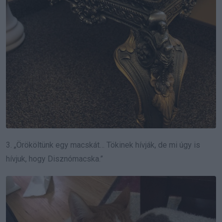
3. „Örököltünk egy macskát… Tökinek hívják, de mi úgy is
hívjuk, hogy Disznómacska.”