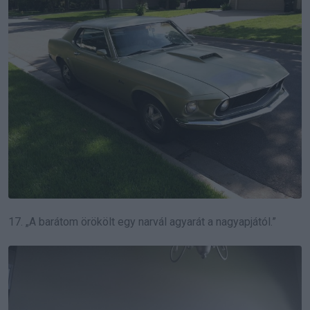
17. „A barátom örökölt egy narvál agyarát a nagyapjától.”