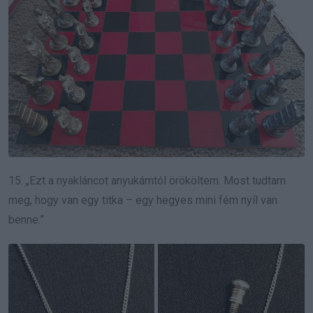
15. „Ezt a nyakláncot anyukámtól örököltem. Most tudtam
meg, hogy van egy titka – egy hegyes mini fém nyíl van
benne.”