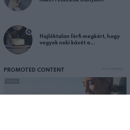
nőket részesítik előnyben
Hajléktalan férfi megkért, hogy
vegyek neki kávét a
születésnapján – órákkal később
mellettem ült az első osztályon