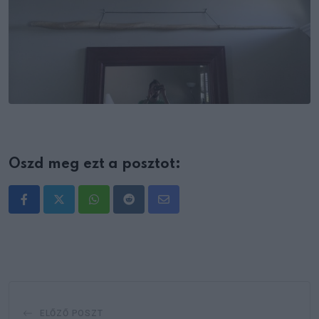
Oszd meg ezt a posztot:
Whatsapp
Reddit
Share
via
Email
ELŐZŐ POSZT