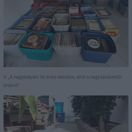
9. „A nagybátyám 56 éves teknőse, amit a nagyszüleimtől
örökölt.”