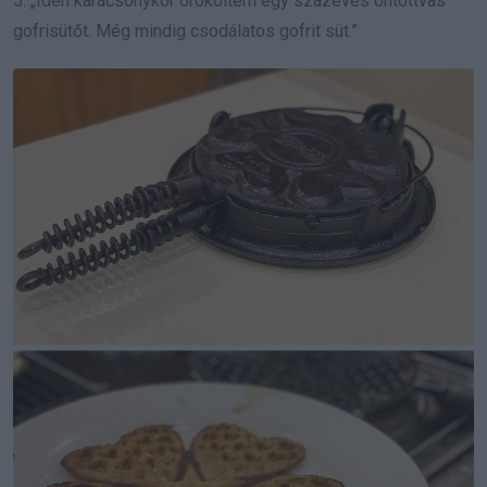
5. „Idén karácsonykor örököltem egy százéves öntöttvas
gofrisütőt. Még mindig csodálatos gofrit süt.”