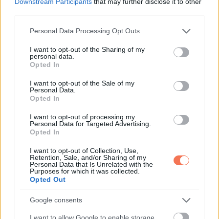
Downstream Participants
that may further disclose it to other
third parties.
Please note that this website/app uses one or more Google
Personal Data Processing Opt Outs
services and may gather and store information including but
not limited to your visit or usage behaviour. You may click to
I want to opt-out of the Sharing of my
personal data.
grant or deny consent to Google and its third-party tags to
Opted In
use your data for below specified purposes in below Google
consent section.
I want to opt-out of the Sale of my
Personal Data.
Opted In
I want to opt-out of processing my
Personal Data for Targeted Advertising.
Opted In
I want to opt-out of Collection, Use,
Retention, Sale, and/or Sharing of my
Personal Data that Is Unrelated with the
Purposes for which it was collected.
Opted Out
Google consents
I want to allow Google to enable storage