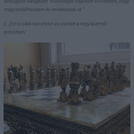
lenyűgöző hangszert. Különleges napokon előveszem, hogy
megcsodálhassam és emlékezzek rá.”
2. „Ezt a sakk-készletet és asztalt a nagyapámtól
örököltem.”