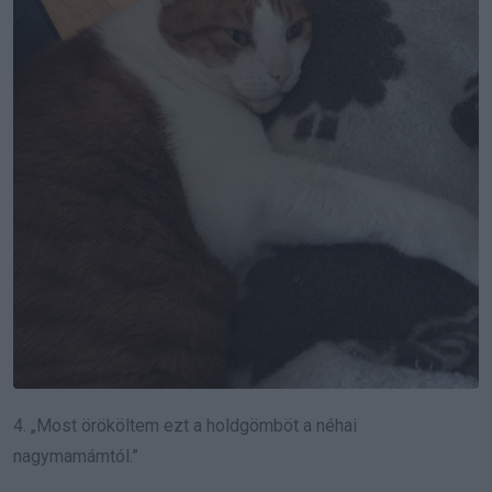
4. „Most örököltem ezt a holdgömböt a néhai
nagymamámtól.”