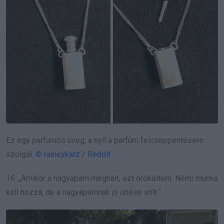
Ez egy parfümös üveg, a nyíl a parfüm felcseppentésére
szolgál.
© raineykatz / Reddit
16. „Amikor a nagyapám meghalt, ezt örököltem. Némi munka
kell hozzá, de a nagyapámnak jó ízlése volt.”