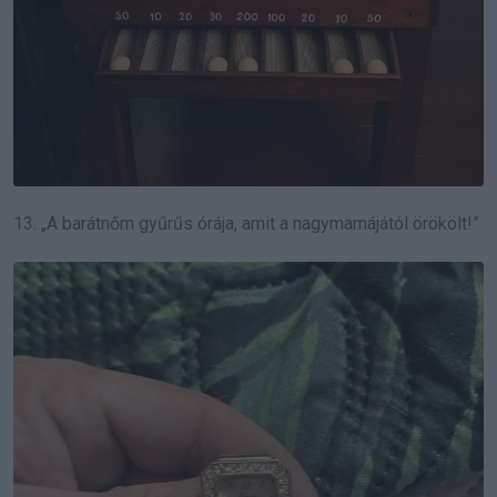
13. „A barátnőm gyűrűs órája, amit a nagymamájától örökölt!”