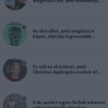
megerősíti azt, amit mindannyian
sejtettünk
Az első állat, amit meglátsz a
képen, elárulja legrosszabb
tulajdonságodat
Ez volt az első tünet, amit
Christina Applegate éveken át
félreértett, pedig a szklerózis
multiplex egyértelmű jele volt
5 ok, amiért egyes férfiak a karcsú