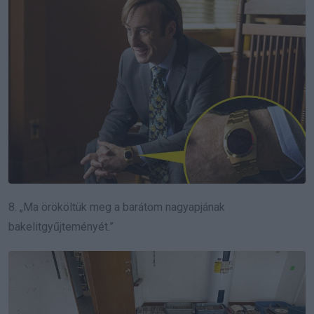
8. „Ma örököltük meg a barátom nagyapjának
bakelitgyűjteményét.”