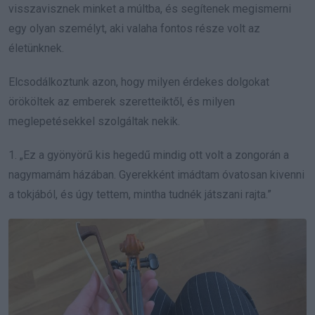
visszavisznek minket a múltba, és segítenek megismerni
egy olyan személyt, aki valaha fontos része volt az
életünknek.
Elcsodálkoztunk azon, hogy milyen érdekes dolgokat
örököltek az emberek szeretteiktől, és milyen
meglepetésekkel szolgáltak nekik.
1. „Ez a gyönyörű kis hegedű mindig ott volt a zongorán a
nagymamám házában. Gyerekként imádtam óvatosan kivenni
a tokjából, és úgy tettem, mintha tudnék játszani rajta.”