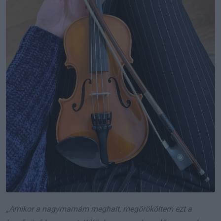
„Amikor a nagymamám meghalt, megörököltem ezt a