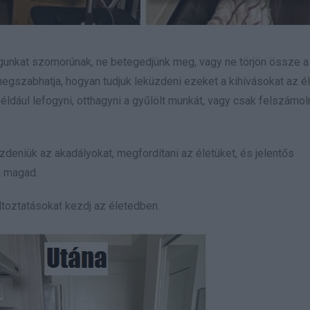
agunkat szomorúnak, ne betegedjünk meg, vagy ne törjön össze a
egszabhatja, hogyan tudjuk leküzdeni ezeket a kihívásokat az é
például lefogyni, otthagyni a gyűlölt munkát, vagy csak felszámol
zdeniük az akadályokat, megfordítani az életüket, és jelentős
g magad.
ltoztatásokat kezdj az életedben.