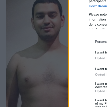
participants
Downstream 
Please note
information 
deny consent
in below Go
Persona
I want t
Opted 
I want t
Opted 
I want 
Advertis
Opted 
I want t
of my P
was col