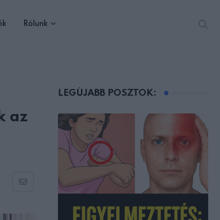
ók
Rólunk
LEGÚJABB POSZTOK:
k az
Share
via
Email