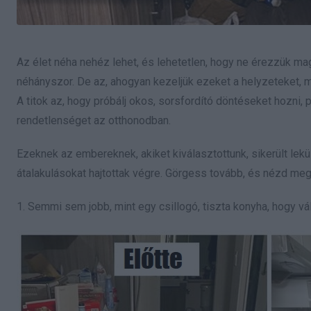
Az élet néha nehéz lehet, és lehetetlen, hogy ne érezzük m
néhányszor. De az, ahogyan kezeljük ezeket a helyzeteket, m
A titok az, hogy próbálj okos, sorsfordító döntéseket hozni, 
rendetlenséget az otthonodban.
Ezeknek az embereknek, akiket kiválasztottunk, sikerült lekü
átalakulásokat hajtottak végre. Görgess tovább, és nézd me
1. Semmi sem jobb, mint egy csillogó, tiszta konyha, hogy vá