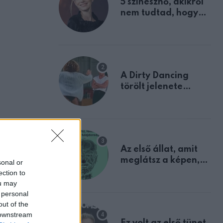
5 színésznő, akikről
nem tudtad, hogy
fiúként születtek
A Dirty Dancing
törölt jelenete
megerősíti azt, amit
mindannyian
sejtettünk
Az első állat, amit
meglátsz a képen,
sonal or
elárulja legrosszabb
ection to
tulajdonságodat
ou may
 personal
out of the
 downstream
Ez volt az első tünet,