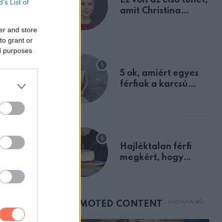
B’s List of
amit Christina
Applegate éveken
er and store
át félreértett, pedig
to grant or
a szklerózis
ed purposes
multiplex
egyértelmű jele volt
5 ok, amiért egyes
férfiak a karcsú
nőket részesítik
előnyben
Hajléktalan férfi
megkért, hogy
vegyek neki kávét a
születésnapján –
órákkal később
mellettem ült az első
osztályon