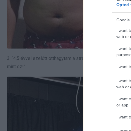
Opted 
Google 
I want t
web or d
I want t
purpose
3. “4,5 évvel ezelőtt otthagytam a stresszes irodai munkáma
mint ez!”
I want 
I want t
web or d
I want t
or app.
I want t
I want t