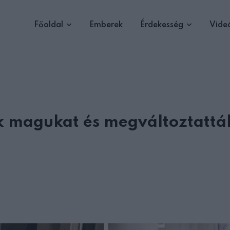
Főoldal
Emberek
Érdekesség
Vide
k magukat és megváltoztattá