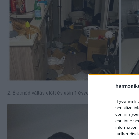
harmonik
2. Életmód váltás előtt és után 1 évvel
If you wish 
sensitive in
confirm you
continue se
information 
further disc