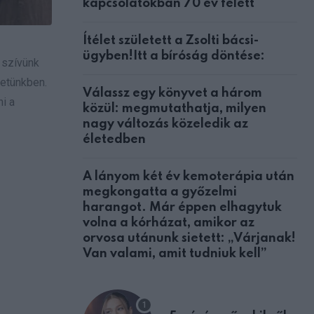
kapcsolatokban 70 év felett
Ítélet született a Zsolti bácsi-
ügyben!Itt a bíróság döntése:
 szívünk
letünkben.
Válassz egy könyvet a három
ni a
közül: megmutathatja, milyen
nagy változás közeledik az
életedben
A lányom két év kemoterápia után
megkongatta a győzelmi
harangot. Már éppen elhagytuk
volna a kórházat, amikor az
orvosa utánunk sietett: „Várjanak!
Van valami, amit tudniuk kell”