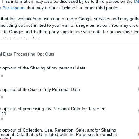
. This information may also be disclosed by us to third parties on the
IA
Participants
that may further disclose it to other third parties.
 that this website/app uses one or more Google services and may gath
including but not limited to your visit or usage behaviour. You may click 
 to Google and its third-party tags to use your data for below specifi
ogle consent section.
l Data Processing Opt Outs
o opt-out of the Sharing of my personal data.
In
o opt-out of the Sale of my Personal Data.
In
to opt-out of processing my Personal Data for Targeted
ing.
In
o opt-out of Collection, Use, Retention, Sale, and/or Sharing
ersonal Data that Is Unrelated with the Purposes for which it
lected.