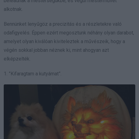
beleadnak a mesterségükbe, és végül mesterművet
alkotnak.
Bennünket lenyűgöz a precizitás és a részletekre való
odafigyelés. Éppen ezért megosztunk néhány olyan darabot,
amelyet olyan kiválóan kiviteleztek a művészeik, hogy a
végén sokkal jobban néznek ki, mint ahogyan azt
elképzelték.
1. ”Kifaragtam a kutyámat”.