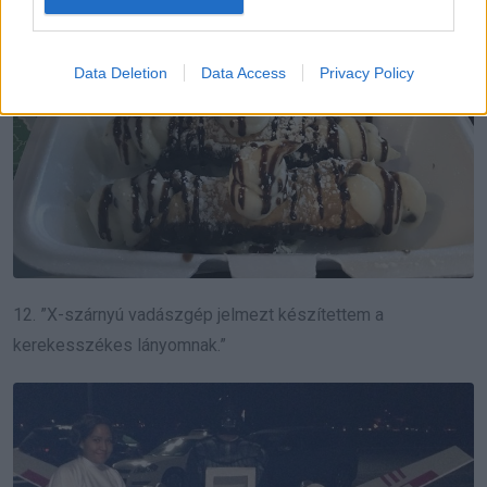
Data Deletion
Data Access
Privacy Policy
12. ”X-szárnyú vadászgép jelmezt készítettem a
kerekesszékes lányomnak.”