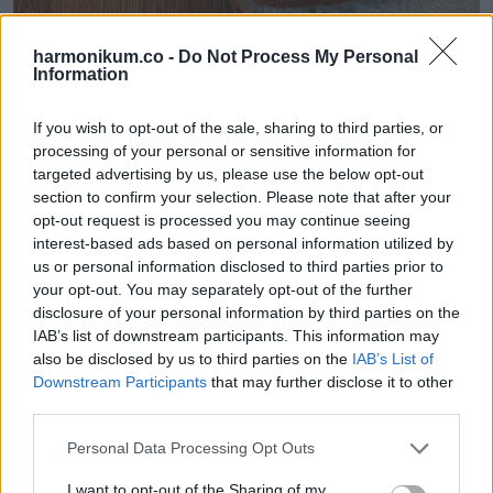
harmonikum.co -
Do Not Process My Personal
Information
If you wish to opt-out of the sale, sharing to third parties, or
processing of your personal or sensitive information for
targeted advertising by us, please use the below opt-out
9. ”Megcsináltam a technikai manikűrömet.”
section to confirm your selection. Please note that after your
opt-out request is processed you may continue seeing
interest-based ads based on personal information utilized by
us or personal information disclosed to third parties prior to
your opt-out. You may separately opt-out of the further
disclosure of your personal information by third parties on the
IAB’s list of downstream participants. This information may
also be disclosed by us to third parties on the
IAB’s List of
Downstream Participants
that may further disclose it to other
third parties.
Please note that this website/app uses one or more Google
Personal Data Processing Opt Outs
services and may gather and store information including but
not limited to your visit or usage behaviour. You may click to
I want to opt-out of the Sharing of my