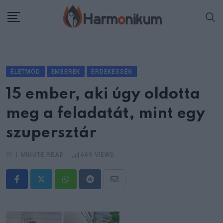
Skip
to
content
ÉLETMÓD
EMBEREK
ÉRDEKESSÉG
15 ember, aki úgy oldotta
meg a feladatát, mint egy
szupersztár
1 MINUTE READ
649
VIEWS
Whatsapp
Reddit
Share
via
Email