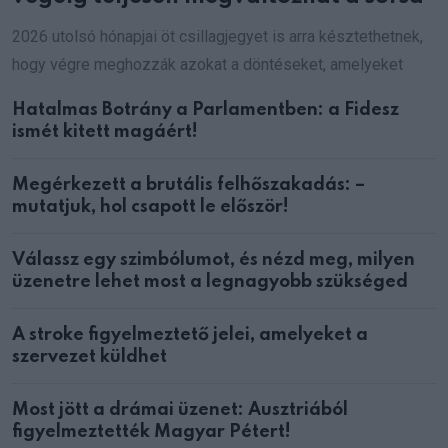
2026 utolsó hónapjai öt csillagjegyet is arra késztethetnek,
hogy végre meghozzák azokat a döntéseket, amelyeket
Hatalmas Botrány a Parlamentben: a Fidesz
ismét kitett magáért!
Megérkezett a brutális felhőszakadás: –
mutatjuk, hol csapott le először!
Válassz egy szimbólumot, és nézd meg, milyen
üzenetre lehet most a legnagyobb szükséged
A stroke figyelmeztető jelei, amelyeket a
szervezet küldhet
Most jött a drámai üzenet: Ausztriából
figyelmeztették Magyar Pétert!