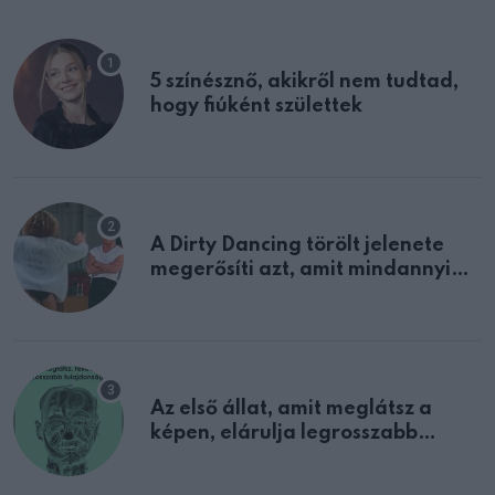
5 színésznő, akikről nem tudtad,
hogy fiúként születtek
A Dirty Dancing törölt jelenete
megerősíti azt, amit mindannyian
sejtettünk
Az első állat, amit meglátsz a
képen, elárulja legrosszabb
tulajdonságodat