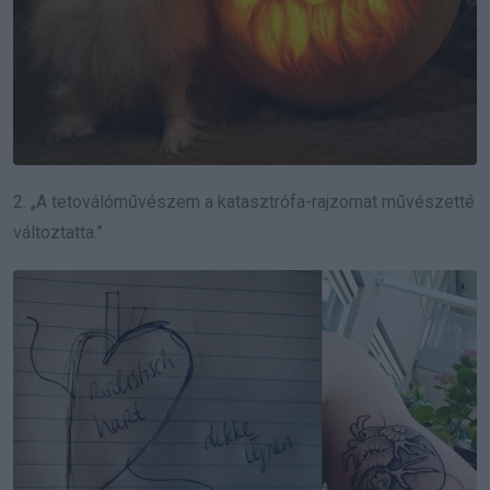
2. „A tetoválóművészem a katasztrófa-rajzomat művészetté
változtatta.”