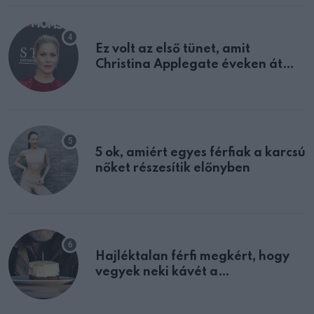
Ez volt az első tünet, amit
Christina Applegate éveken át
félreértett, pedig a szklerózis
multiplex egyértelmű jele volt
5 ok, amiért egyes férfiak a karcsú
nőket részesítik előnyben
Hajléktalan férfi megkért, hogy
vegyek neki kávét a
születésnapján – órákkal később
mellettem ült az első osztályon