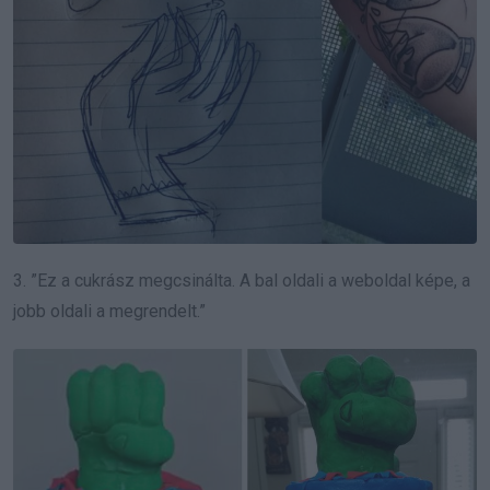
3. ”Ez a cukrász megcsinálta. A bal oldali a weboldal képe, a
jobb oldali a megrendelt.”