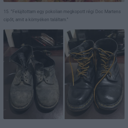
15. ”Felújítottam egy pokolian megkopott régi Doc Martens
cipőt, amit a környéken találtam.”