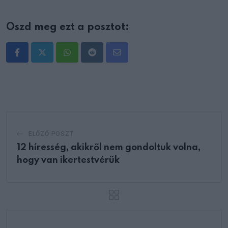
Oszd meg ezt a posztot:
Whatsapp
Reddit
Share
via
Email
ELŐZŐ POSZT
12 híresség, akikről nem gondoltuk volna,
hogy van ikertestvérük