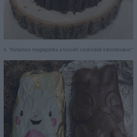
6. ”Kellemes meglepetés a húsvéti csokoládé kibontásakor.”