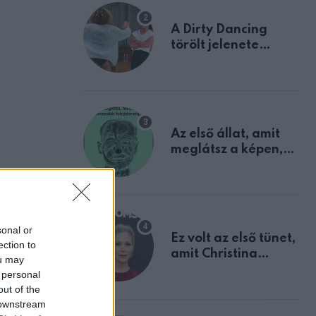
A Dirty Dancing
törölt jelenete
megerősíti azt, amit
mindannyian
sejtettünk
Az első állat, amit
meglátsz a képen,
elárulja legrosszabb
tulajdonságodat
sonal or
Ez volt az első tünet,
ection to
amit Christina
ou may
Applegate éveken
 personal
át félreértett, pedig
out of the
a szklerózis
 downstream
multiplex