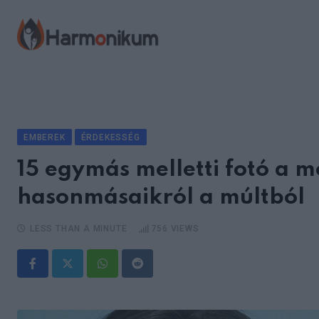
Skip
to
content
EMBEREK
ÉRDEKESSÉG
15 egymás melletti fotó a m
hasonmásaikról a múltból
LESS THAN A MINUTE
756
VIEWS
Whatsapp
Reddit