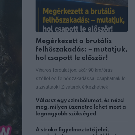
Megérkezett a brutális
felhőszakadás: – mutatjuk,
hol csapott le először!
Viharos fordulat jön: akár 90 km/órás
széllel és felhőszakadással csaphatnak le
a zivatarok! Zivatarok érkezhetnek
Válassz egy szimbólumot, és nézd
meg, milyen üzenetre lehet most a
legnagyobb szükséged
A stroke figyelmeztető jelei,