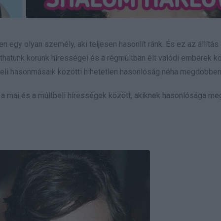
gy olyan személy, aki teljesen hasonlít ránk. És ez az állítás
áthatunk korunk hírességei és a régmúltban élt valódi emberek kö
tbeli hasonmásaik közötti hihetetlen hasonlóság néha megdöbben
nk a mai és a múltbeli hírességek között, akiknek hasonlósága m