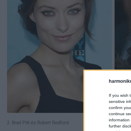
harmonik
If you wish 
sensitive in
confirm you
continue se
information 
2. Brad Pitt és Robert Redford
further disc