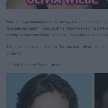
Valószínűleg mindannyiunknak van egy hasonmása, más néven e
racionálisnak tűnik, hiszen számos rejtélyes hasonlóságot l
hiszünk a reinkarnációban, akár nem, a hírességek és a múl
Átkutattuk az archívumokat, és 15 olyan ikertestvért találtu
hihetetlen.
1. Olivia Wilde és Shalom Harlow