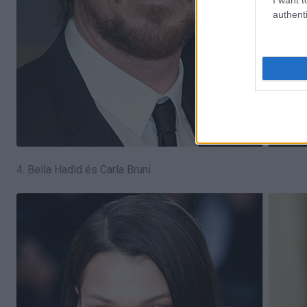
authenti
4. Bella Hadid és Carla Bruni