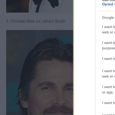
Opted 
Google 
3. Christian Bale és James Brolin
I want t
web or d
I want t
purpose
I want 
I want t
web or d
I want t
or app.
I want t
I want t