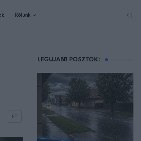
ók
Rólunk
LEGÚJABB POSZTOK:
Share
via
Email