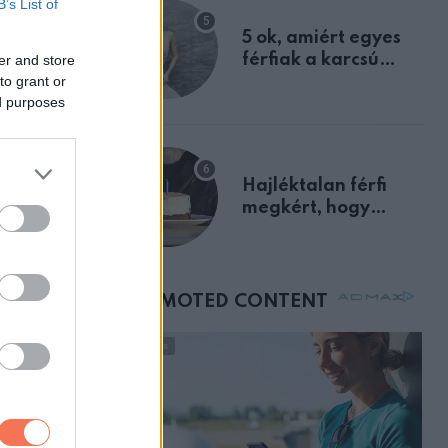
B’s List of
egyértelmű jele volt
5 ok, amiért egyes
férfiak a karcsú
er and store
to grant or
nőket részesítik
ed purposes
előnyben
Hajléktalan férfi
megkért, hogy
vegyek neki kávét a
születésnapján –
órákkal később
mellettem ült az első
osztályon