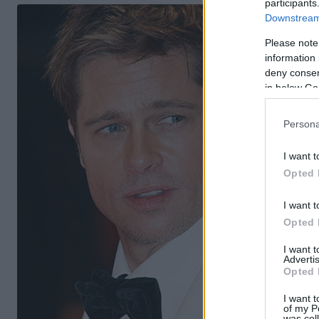
participants
Downstream 
Please note
information 
deny consent
in below Go
Persona
I want t
Opted 
I want t
Opted 
I want 
Advertis
Opted 
I want t
of my P
was col