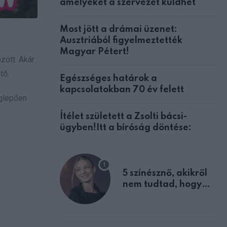
amelyeket a szervezet küldhet
Most jött a drámai üzenet:
Ausztriából figyelmeztették
Magyar Pétert!
zött. Akár
tő.
Egészséges határok a
kapcsolatokban 70 év felett
eglepően
Ítélet született a Zsolti bácsi-
ügyben!Itt a bíróság döntése:
5 színésznő, akikről
nem tudtad, hogy
fiúként születtek