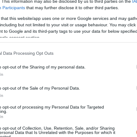
. This information may also be disclosed by us to third parties on the
IA
Participants
that may further disclose it to other third parties.
 that this website/app uses one or more Google services and may gath
including but not limited to your visit or usage behaviour. You may click 
 to Google and its third-party tags to use your data for below specifi
ogle consent section.
l Data Processing Opt Outs
o opt-out of the Sharing of my personal data.
In
o opt-out of the Sale of my Personal Data.
In
to opt-out of processing my Personal Data for Targeted
ing.
In
o opt-out of Collection, Use, Retention, Sale, and/or Sharing
ersonal Data that Is Unrelated with the Purposes for which it
lected.