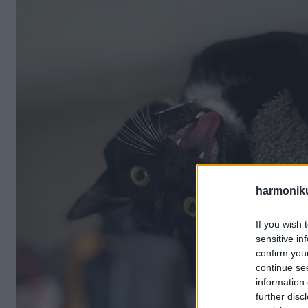
harmonik
If you wish 
sensitive in
confirm you
continue se
information 
further disc