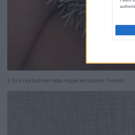
authenti
3. Ez a cica biztosan tudja, hogyan kell pózolni. Pimasz!