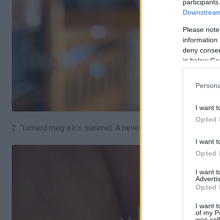
participants
Downstream 
Please note
information 
deny consent
in below Go
Persona
I want t
Opted 
2. ”Ismerd meg a kis sünimet. A neve Dave.”
I want t
Opted 
I want 
Advertis
Opted 
I want t
of my P
was col