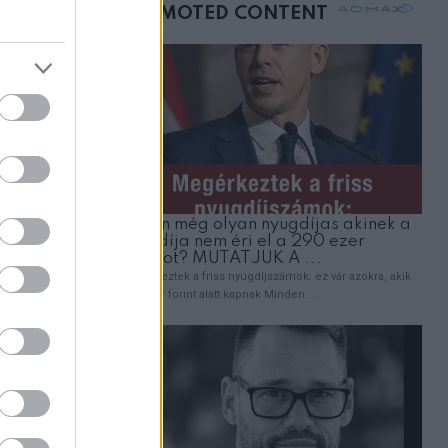
mellettem ült az első
osztályon