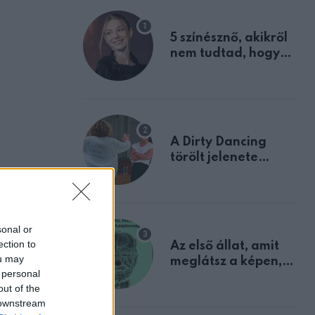
5 színésznő, akikről
nem tudtad, hogy
fiúként születtek
A Dirty Dancing
törölt jelenete
megerősíti azt, amit
mindannyian
sejtettünk
sonal or
ection to
Az első állat, amit
ou may
meglátsz a képen,
 personal
elárulja legrosszabb
out of the
tulajdonságodat
 downstream