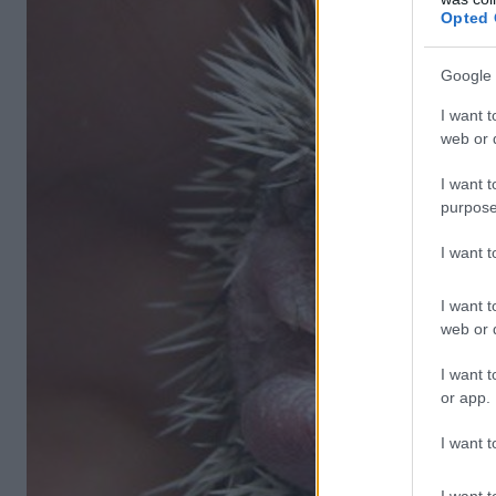
Opted 
Google 
I want t
web or d
I want t
purpose
I want 
I want t
web or d
I want t
or app.
I want t
I want t