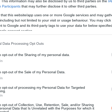
. This information may also be disclosed by us to third parties on the
IA
Participants
that may further disclose it to other third parties.
 that this website/app uses one or more Google services and may gath
including but not limited to your visit or usage behaviour. You may click 
 to Google and its third-party tags to use your data for below specifi
ogle consent section.
l Data Processing Opt Outs
o opt-out of the Sharing of my personal data.
In
o opt-out of the Sale of my Personal Data.
In
to opt-out of processing my Personal Data for Targeted
ing.
In
o opt-out of Collection, Use, Retention, Sale, and/or Sharing
ersonal Data that Is Unrelated with the Purposes for which it
lected.