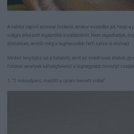
A nehéz napod azonnal felderül, amikor eszedbe jut, hogy a p
világra érkezett legapróbb kisállatokról. Nem tagadhatjuk, hog
állatokban, amitől még a legmacsóbb férfi szíve is elolvad.
Minket lenyűgöz az a hatalom, amit az imádnivaló állatok gyak
fotókat, amelyek kétségtelenül a legnagyobb mosolyt csalják
1. ”2 másodperc, mielőtt a cicám leesett volna”