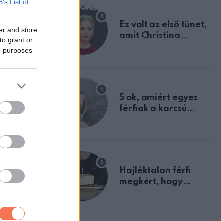
B’s List of
Ez volt az első tünet,
er and store
amit Christina
to grant or
Applegate éveken
ed purposes
át félreértett, pedig
a szklerózis
multiplex
egyértelmű jele volt
5 ok, amiért egyes
férfiak a karcsú
nőket részesítik
előnyben
Hajléktalan férfi
megkért, hogy
vegyek neki kávét a
születésnapján –
órákkal később