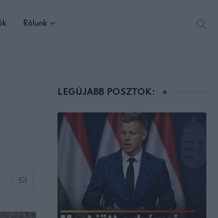
ók
Rólunk
LEGÚJABB POSZTOK:
Share
via
Email