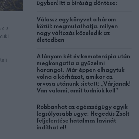
ügyben!Itt a bíróság döntése:
Válassz egy könyvet a három
közül: megmutathatja, milyen
sz a
nagy változás közeledik az
 cuki
életedben
A lányom két év kemoterápia után
teli
megkongatta a győzelmi
harangot. Már éppen elhagytuk
volna a kórházat, amikor az
orvosa utánunk sietett: „Várjanak!
Van valami, amit tudniuk kell”
Robbanhat az egészségügy egyik
legsúlyosabb ügye: Hegedűs Zsolt
feljelentése hatalmas lavinát
indíthat el!