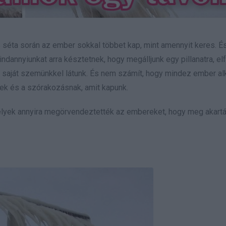
éta során az ember sokkal többet kap, mint amennyit keres.
És
annyiunkat arra késztetnek, hogy megálljunk egy pillanatra, elf
a saját szemünkkel látunk. És nem számít, hogy mindez ember al
ek és a szórakozásnak, amit kapunk.
amelyek annyira megörvendeztették az embereket, hogy meg akart