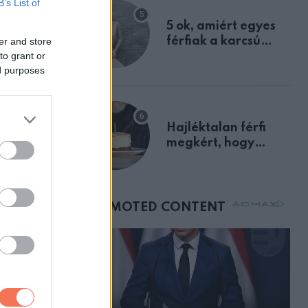
B’s List of
egyértelmű jele volt
5 ok, amiért egyes
férfiak a karcsú
er and store
to grant or
nőket részesítik
ed purposes
előnyben
Hajléktalan férfi
megkért, hogy
vegyek neki kávét a
születésnapján –
órákkal később
mellettem ült az első
osztályon