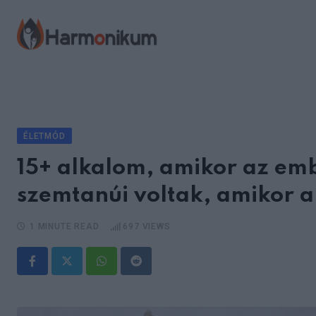
Skip
to
content
ÉLETMÓD
15+ alkalom, amikor az em
szemtanúi voltak, amikor a
1 MINUTE READ
697
VIEWS
Whatsapp
Reddit