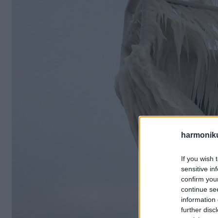
harmonik
If you wish 
sensitive in
confirm you
continue se
information 
further disc