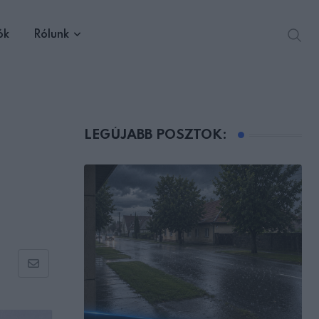
ók
Rólunk
LEGÚJABB POSZTOK:
Share
via
Email