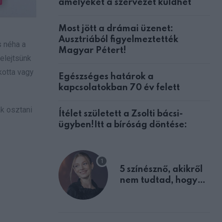
amelyeket a szervezet küldhet
Most jött a drámai üzenet:
Ausztriából figyelmeztették
 néha a
Magyar Pétert!
elejtsünk
kotta vagy
Egészséges határok a
kapcsolatokban 70 év felett
ák osztani
Ítélet született a Zsolti bácsi-
ügyben!Itt a bíróság döntése:
5 színésznő, akikről
nem tudtad, hogy
fiúként születtek