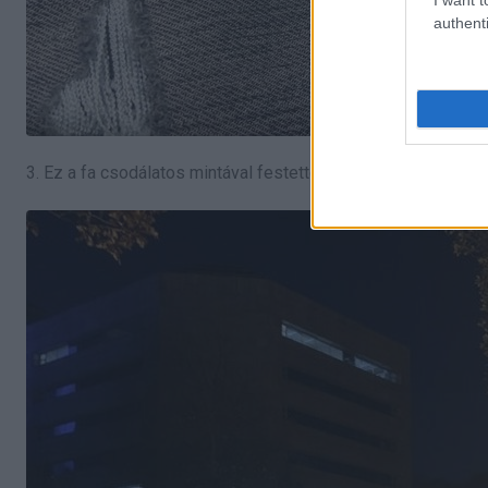
authenti
3. Ez a fa csodálatos mintával festette meg a falat.