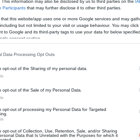
. This information may also be disclosed by us to third parties on the
IA
Participants
that may further disclose it to other third parties.
 that this website/app uses one or more Google services and may gath
including but not limited to your visit or usage behaviour. You may click 
 to Google and its third-party tags to use your data for below specifi
ogle consent section.
l Data Processing Opt Outs
o opt-out of the Sharing of my personal data.
In
o opt-out of the Sale of my Personal Data.
In
to opt-out of processing my Personal Data for Targeted
ing.
In
o opt-out of Collection, Use, Retention, Sale, and/or Sharing
ersonal Data that Is Unrelated with the Purposes for which it
nc farmerját.”
lected.