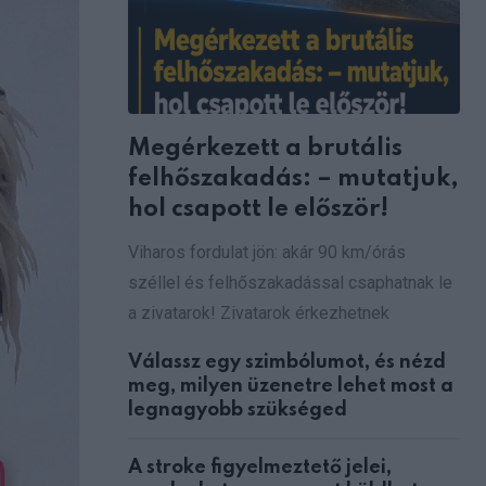
Megérkezett a brutális
felhőszakadás: – mutatjuk,
hol csapott le először!
Viharos fordulat jön: akár 90 km/órás
széllel és felhőszakadással csaphatnak le
a zivatarok! Zivatarok érkezhetnek
Válassz egy szimbólumot, és nézd
meg, milyen üzenetre lehet most a
legnagyobb szükséged
A stroke figyelmeztető jelei,