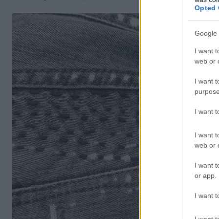
Opted 
Google 
I want t
web or d
I want t
purpose
I want 
I want t
web or d
I want t
or app.
I want t
I want t