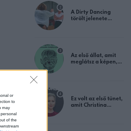
A Dirty Dancing
törölt jelenete
megerősíti azt, amit
mindannyian
sejtettünk
Az első állat, amit
meglátsz a képen,
elárulja legrosszabb
tulajdonságodat
sonal or
Ez volt az első tünet,
ection to
amit Christina
ou may
Applegate éveken
 personal
át félreértett, pedig
out of the
a szklerózis
 downstream
multiplex