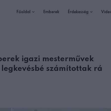
Főoldal
Emberek
Érdekesség
Vide
berek igazi mesterművek
 legkevésbé számítottak rá