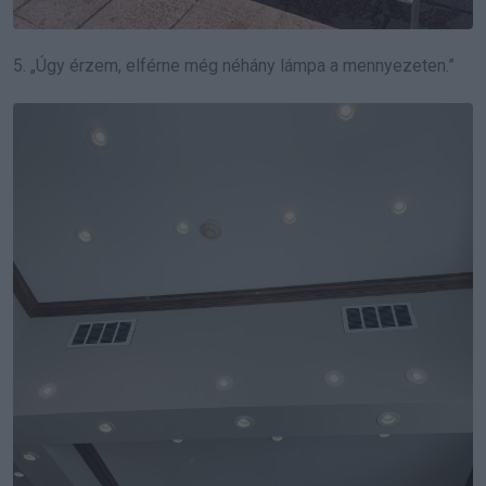
5. „Úgy érzem, elférne még néhány lámpa a mennyezeten.”