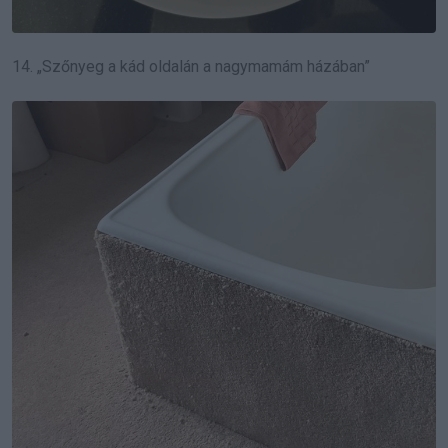
14. „Szőnyeg a kád oldalán a nagymamám házában”