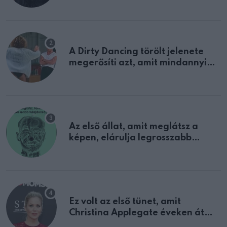
A Dirty Dancing törölt jelenete
megerősíti azt, amit mindannyian
sejtettünk
Az első állat, amit meglátsz a
képen, elárulja legrosszabb
tulajdonságodat
Ez volt az első tünet, amit
Christina Applegate éveken át
félreértett, pedig a szklerózis