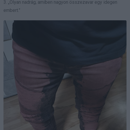
3. „Olyan nadrág, amiben nagyon összezavar egy idegen
embert.”