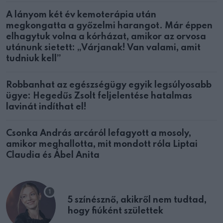
A lányom két év kemoterápia után
megkongatta a győzelmi harangot. Már éppen
elhagytuk volna a kórházat, amikor az orvosa
utánunk sietett: „Várjanak! Van valami, amit
tudniuk kell”
Robbanhat az egészségügy egyik legsúlyosabb
ügye: Hegedűs Zsolt feljelentése hatalmas
lavinát indíthat el!
Csonka András arcáról lefagyott a mosoly,
amikor meghallotta, mit mondott róla Liptai
Claudia és Ábel Anita
5 színésznő, akikről nem tudtad,
hogy fiúként születtek