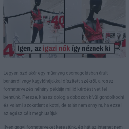
Legyen szó akár egy műanyag csomagolásban árult
banánról vagy kagylóhéjakkal díszített székről, a rossz
formatervezés néhány példája millió kérdést vet fel
bennünk. Persze, klassz dolog a dobozon kívül gondolkodni
és valami szokatlant alkotni, de talán nem annyira, ha ezzel
az egész célt meghiúsítjuk.
Ilyen gagyi formaterveket kerestünk, és hát az internet nem