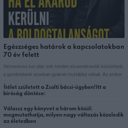
Egészséges határok a kapcsolatokban
70 év felett
Hetvenéves kor után sok minden elcsendesedik körülöttünk,
a gondolataink azonban gyakran tisztábbá válnak. Az ember
Ítélet született a Zsolti bácsi-ügyben!Itt a
bíróság döntése:
Válassz egy könyvet a három közül:
megmutathatja, milyen nagy változás közeledik
az életedben