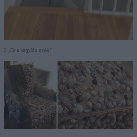
2. „Ez a kagylós szék.”