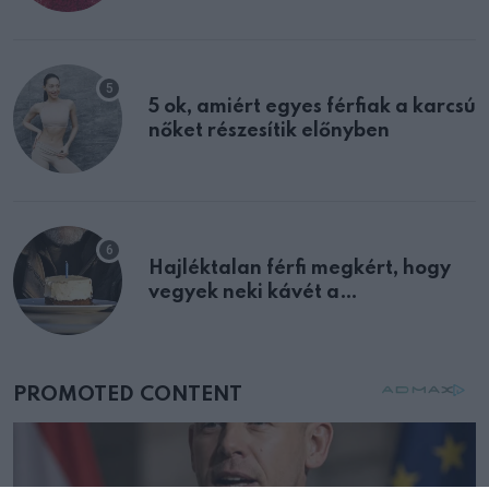
multiplex egyértelmű jele volt
5 ok, amiért egyes férfiak a karcsú
nőket részesítik előnyben
Hajléktalan férfi megkért, hogy
vegyek neki kávét a
születésnapján – órákkal később
mellettem ült az első osztályon