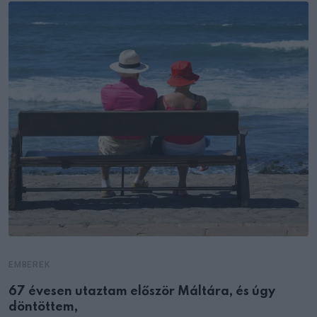
EMBEREK
67 évesen utaztam először Máltára, és úgy
döntöttem,