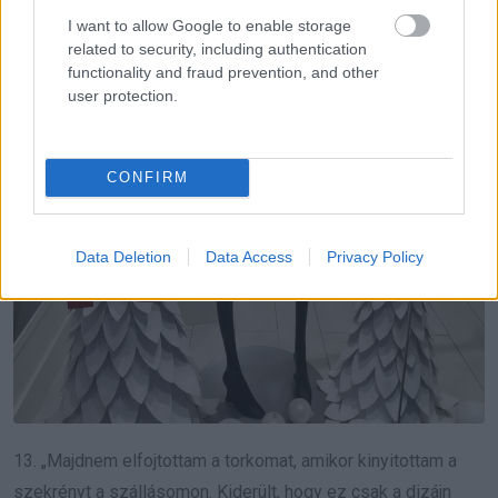
I want to allow Google to enable storage
related to security, including authentication
functionality and fraud prevention, and other
user protection.
CONFIRM
Data Deletion
Data Access
Privacy Policy
13. „Majdnem elfojtottam a torkomat, amikor kinyitottam a
szekrényt a szállásomon. Kiderült, hogy ez csak a dizájn