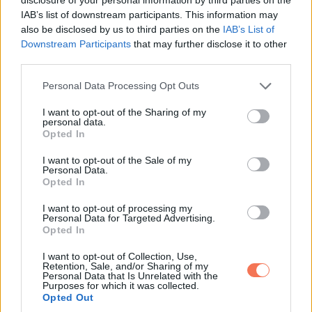
IAB’s list of downstream participants. This information may
also be disclosed by us to third parties on the
IAB’s List of
Downstream Participants
that may further disclose it to other
11. „Ez a furcsa ajtó a lépcső tetején egy furcsa hotelben.”
third parties.
Please note that this website/app uses one or more Google
Personal Data Processing Opt Outs
services and may gather and store information including but
not limited to your visit or usage behaviour. You may click to
I want to opt-out of the Sharing of my
personal data.
grant or deny consent to Google and its third-party tags to
Opted In
use your data for below specified purposes in below Google
consent section.
I want to opt-out of the Sale of my
Personal Data.
Opted In
I want to opt-out of processing my
Personal Data for Targeted Advertising.
Opted In
I want to opt-out of Collection, Use,
Retention, Sale, and/or Sharing of my
Personal Data that Is Unrelated with the
Purposes for which it was collected.
Opted Out