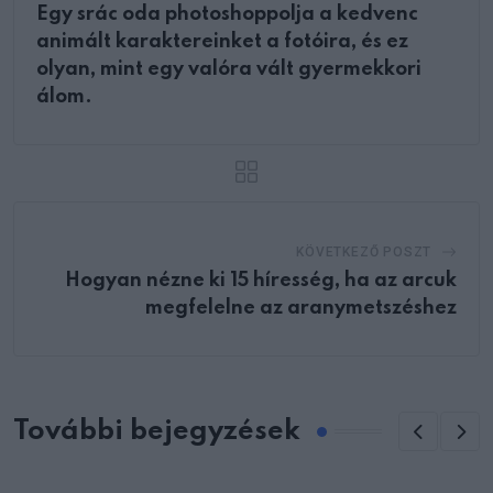
Egy srác oda photoshoppolja a kedvenc
animált karaktereinket a fotóira, és ez
olyan, mint egy valóra vált gyermekkori
álom.
KÖVETKEZŐ POSZT
Hogyan nézne ki 15 híresség, ha az arcuk
megfelelne az aranymetszéshez
További bejegyzések