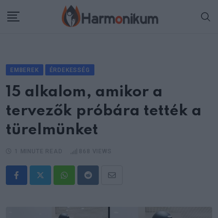
Skip
to
content
EMBEREK
ÉRDEKESSÉG
15 alkalom, amikor a
tervezők próbára tették a
türelmünket
1 MINUTE READ
868
VIEWS
Whatsapp
Reddit
Share
via
Email