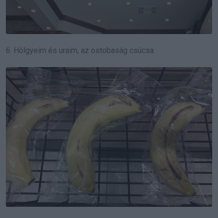
6. Hölgyeim és uraim, az ostobaság csúcsa.