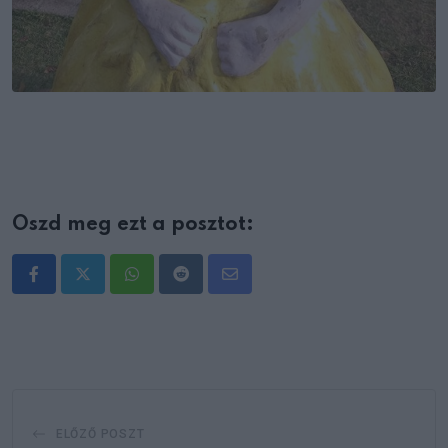
Oszd meg ezt a posztot:
Whatsapp
Reddit
Share
via
Email
ELŐZŐ POSZT