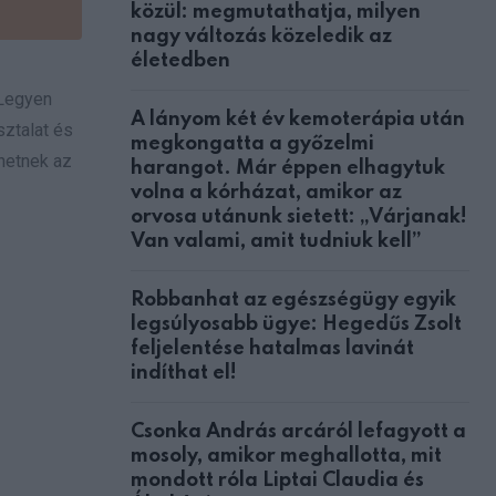
közül: megmutathatja, milyen
nagy változás közeledik az
életedben
 Legyen
A lányom két év kemoterápia után
sztalat és
megkongatta a győzelmi
ehetnek az
harangot. Már éppen elhagytuk
volna a kórházat, amikor az
orvosa utánunk sietett: „Várjanak!
Van valami, amit tudniuk kell”
Robbanhat az egészségügy egyik
legsúlyosabb ügye: Hegedűs Zsolt
feljelentése hatalmas lavinát
indíthat el!
Csonka András arcáról lefagyott a
mosoly, amikor meghallotta, mit
mondott róla Liptai Claudia és