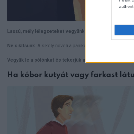
authenti
Lassú, mély lélegzeteket vegyünk.
Ne használjunk gyufát 
Ne sikítsunk.
A sikoly növeli a pánikot, ami pedig felgyorsí
Vegyük le a pólónkat és tekerjük a fejünk köré.
Ez segít 
Ha kóbor kutyát vagy farkast lát