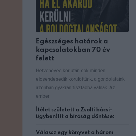
Egészséges határok a
kapcsolatokban 70 év
felett
Hetvenéves kor után sok minden
elcsendesedik körülöttünk, a gondolataink
azonban gyakran tisztábbá válnak. Az
ember
Ítélet született a Zsolti bácsi-
ügyben!Itt a bíróság döntése:
Válassz egy könyvet a három