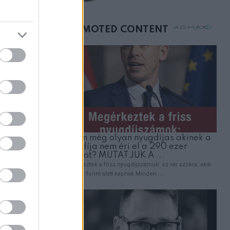
születésnapján –
?!
órákkal később
mellettem ült az első
osztályon