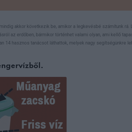
 mindig akkor következik be, amikor a legkevésbé számítunk rá.
sról az erdőben, bármikor történhet valami olyan, ami kellő tapa
kban 14 hasznos tanácsot láthattok, melyek nagy segítségünkre l
engervízből.