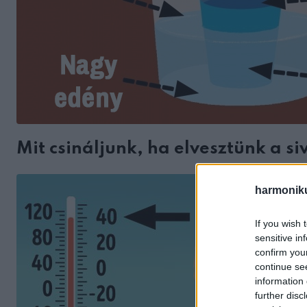
Mit csináljunk, ha elvesztünk a s
harmonik
If you wish 
sensitive in
confirm you
continue se
information 
further disc