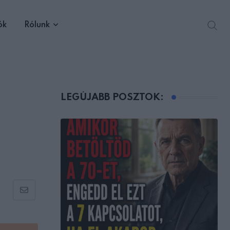
ók
Rólunk
LEGÚJABB POSZTOK:
Share
via
Email