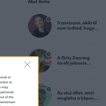
Ábel Anita
5 színésznő, akikről
nem tudtad, hogy
fiúként születtek
A Dirty Dancing
törölt jelenete
megerősíti azt, amit
mindannyian
sonal or
sejtettünk
ection to
ou may
 personal
Az első állat, amit
out of the
meglátsz a képen,
 downstream
elárulja legrosszabb