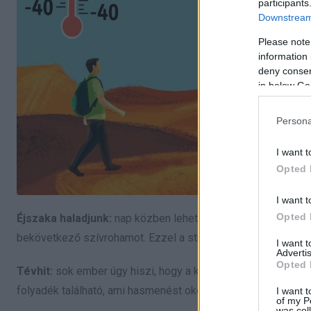
participants
Downstream 
Please note
information 
deny consent
in below Go
Persona
I want t
Opted 
I want t
Opted 
Éjszaka haladjunk:
nap közben lehetőség szerint próbáljunk
bekövetkező szívrohamot. Ezzel a stratégiával akár napi másf
I want 
Advertis
Opted 
Tévhit:
sok ember úgy hiszi, hogy a kaktuszok belsejében iv
folyadék található, ami hasmenést okoz és ezáltal még hama
I want t
of my P
was col