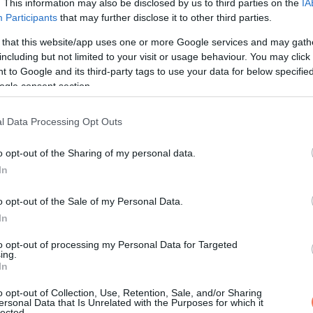
. This information may also be disclosed by us to third parties on the
IA
Participants
that may further disclose it to other third parties.
 that this website/app uses one or more Google services and may gath
including but not limited to your visit or usage behaviour. You may click 
 to Google and its third-party tags to use your data for below specifi
ogle consent section.
l Data Processing Opt Outs
o opt-out of the Sharing of my personal data.
In
o opt-out of the Sale of my Personal Data.
In
 meg árnyékba húzódni és elkerülni a dehidratáltságot és a mele
él liter vizet is megspórolhatunk.
to opt-out of processing my Personal Data for Targeted
ing.
In
óvíz található. Ez badarság. A kaktuszok belsejében mérgező l
rabb kiszáradunk.
o opt-out of Collection, Use, Retention, Sale, and/or Sharing
ersonal Data that Is Unrelated with the Purposes for which it
lected.