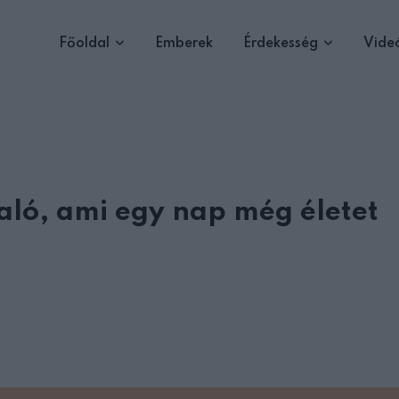
Főoldal
Emberek
Érdekesség
Vide
való, ami egy nap még életet