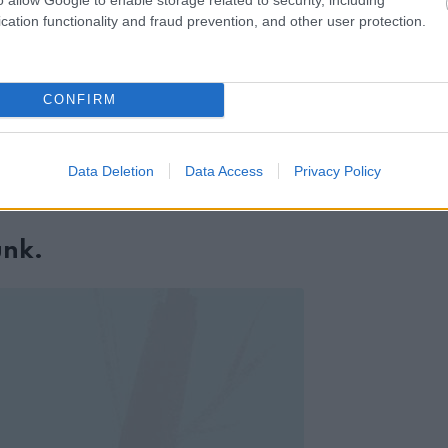
cation functionality and fraud prevention, and other user protection.
CONFIRM
vagy öngyújtót, a tűz ugyanis felemészti a megmaradt oxigént.
tja a szívverést, és ezért gyorsabban kapkodunk majd levegő után
Data Deletion
Data Access
Privacy Policy
enyhíteni az esetlegesen belélegzendő port és füstöt.
unk.