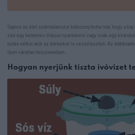
Sajnos az élet számtalanszor bebizonyította már, hogy a baj
szó egy kellemes trópusi nyaralásról vagy csak egy kirándulá
tudás nélkül akár az életünket is veszélyezteti. Az alábbia
ilyen váratlan helyzetekben…
Hogyan nyerjünk tiszta ivóvizet t