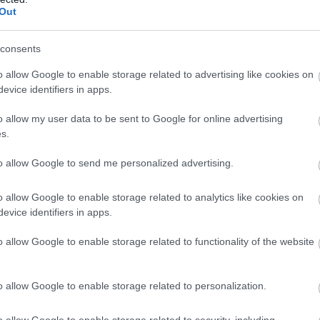
Out
mjai közt vagy barlangban ragadunk
consents
o allow Google to enable storage related to advertising like cookies on
evice identifiers in apps.
o allow my user data to be sent to Google for online advertising
s.
to allow Google to send me personalized advertising.
o allow Google to enable storage related to analytics like cookies on
evice identifiers in apps.
o allow Google to enable storage related to functionality of the website
o allow Google to enable storage related to personalization.
o allow Google to enable storage related to security, including