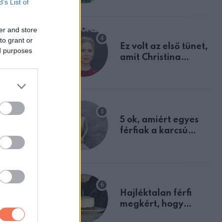
B’s List of
tulajdonságodat
er and store
to grant or
Ez volt az első tünet,
ed purposes
amit Christina
Applegate éveken
át félreértett, pedig
a szklerózis
multiplex
egyértelmű jele volt
5 ok, amiért egyes
férfiak a karcsú
nőket részesítik
előnyben
g miatt
Hajléktalan férfi
úgos
megkért, hogy
vegyek neki kávét a