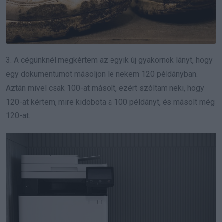
3. A cégünknél megkértem az egyik új gyakornok lányt, hogy
egy dokumentumot másoljon le nekem 120 példányban.
Aztán mivel csak 100-at másolt, ezért szóltam neki, hogy
120-at kértem, mire kidobota a 100 példányt, és másolt még
120-at.