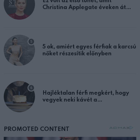
Ez volt az első tünet, amit
Christina Applegate éveken át
félreértett, pedig a szklerózis
multiplex egyértelmű jele volt
5 ok, amiért egyes férfiak a karcsú
nőket részesítik előnyben
Hajléktalan férfi megkért, hogy
vegyek neki kávét a
születésnapján – órákkal később
mellettem ült az első osztályon