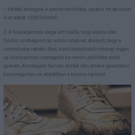
– Inkább átmegyek a szemközti boltba, ugyanis ott akciósan
4-et adnak 1200 forintért!
2. A feleségemnek elege lett belőle, hogy edzés után
folyton széthagyom az edzős ruháimat, ahelyett, hogy a
szennyesbe raknám őket, ezért büntetésből másnap reggel
az edzőcipőmet csomagolta be nekem alufóliába ebéd
gyanánt. A kollégáim furcsán néztek rám, amikor gyanútlanul
kicsomagoltam az ebédlőben a koszos cipőmet.