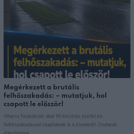
Megérkezett a brutális
felhőszakadás: – mutatjuk, hol
csapott le először!
Viharos fordulat jön: akár 90 km/órás széllel és
felhőszakadással csaphatnak le a zivatarok! Zivatarok
érkezhetnek