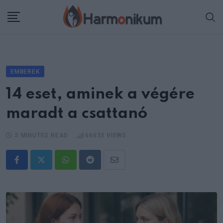
Skip
to
content
EMBEREK
14 eset, aminek a végére
maradt a csattanó
5 MINUTES READ
66633
VIEWS
Whatsapp
Reddit
Share
via
Email