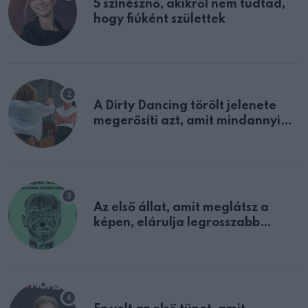
5 színésznő, akikről nem tudtad,
hogy fiúként születtek
A Dirty Dancing törölt jelenete
megerősíti azt, amit mindannyian
sejtettünk
Az első állat, amit meglátsz a
képen, elárulja legrosszabb
tulajdonságodat