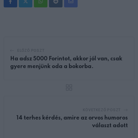
Whatsapp
Reddit
Share
via
Email
ELŐZŐ POSZT
Ha adsz 5000 Forintot, akkor jól van, csak
gyere menjünk oda a bokorba.
KÖVETKEZŐ POSZT
14 terhes kérdés, amire az orvos humoros
választ adott