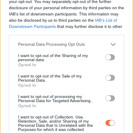
your opt-out. You may separately opt-out of the further
disclosure of your personal information by third parties on the
IAB’s list of downstream participants. This information may
also be disclosed by us to third parties on the
IAB’s List of
Downstream Participants
that may further disclose it to other
third parties.
Please note that this website/app uses one or more Google
Personal Data Processing Opt Outs
12. Megkértem a férjemet, hogy kivételesen most
services and may gather and store information including but
mosogasson el ő ebéd után. Megnyitotta a csapot,
not limited to your visit or usage behaviour. You may click to
I want to opt-out of the Sharing of my
personal data.
grant or deny consent to Google and its third-party tags to
benedvesítette a szivacsot, elmosott a egy tányért, majd
Opted In
use your data for below specified purposes in below Google
hirtelen ott hagyott mindent, bepattant az autóba, és hazajött
consent section.
I want to opt-out of the Sale of my
egy vadiúj mosogatógéppel.
Personal Data.
Opted In
I want to opt-out of processing my
Personal Data for Targeted Advertising.
Opted In
I want to opt-out of Collection, Use,
Retention, Sale, and/or Sharing of my
Personal Data that Is Unrelated with the
Purposes for which it was collected.