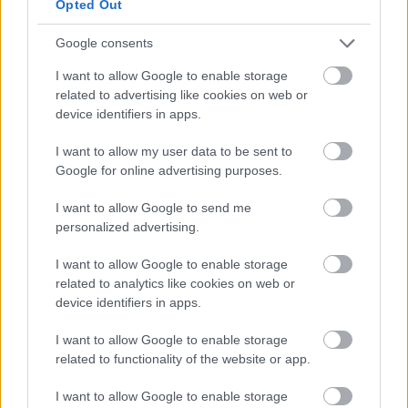
Opted Out
Google consents
I want to allow Google to enable storage
related to advertising like cookies on web or
device identifiers in apps.
I want to allow my user data to be sent to
Google for online advertising purposes.
I want to allow Google to send me
personalized advertising.
I want to allow Google to enable storage
related to analytics like cookies on web or
device identifiers in apps.
13. A férjem nővére csak nagyon drága helyekre szeret
eljárni, de mindig kitalál valamit, hogy ne neki kelljen fizetni.
I want to allow Google to enable storage
A minap is, amikor nálunk töltötte a hétvégét, elhívott minket
related to functionality of the website or app.
egy luxus étterembe, és amikor kértük a számlát, előadta,
I want to allow Google to enable storage
hogy otthon felejtette a tárcáját. Viszont arra most nem