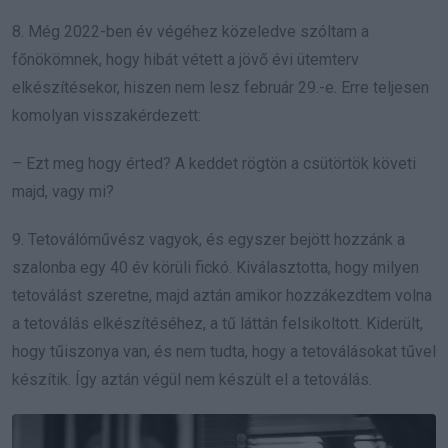
8. Még 2022-ben év végéhez közeledve szóltam a
főnökömnek, hogy hibát vétett a jövő évi ütemterv
elkészítésekor, hiszen nem lesz február 29.-e. Erre teljesen
komolyan visszakérdezett:
– Ezt meg hogy érted? A keddet rögtön a csütörtök követi
majd, vagy mi?
9. Tetoválóművész vagyok, és egyszer bejött hozzánk a
szalonba egy 40 év körüli fickó. Kiválasztotta, hogy milyen
tetoválást szeretne, majd aztán amikor hozzákezdtem volna
a tetoválás elkészítéséhez, a tű láttán felsikoltott. Kiderült,
hogy tűiszonya van, és nem tudta, hogy a tetoválásokat tűvel
készítik. Így aztán végül nem készült el a tetoválás.