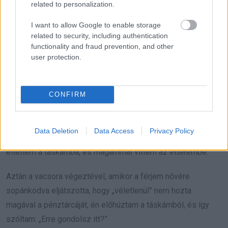
related to personalization.
számított, hogy ezúttal felkészültem rá, hogy mit fog
I want to allow Google to enable storage
előhúzni kifogásként a tarsolyából.
related to security, including authentication
functionality and fraud prevention, and other
Induláskor, amikor otthon kiléptünk az ajtón, úgy csináltam,
user protection.
mintha bent felejtettem volna valamit, és mondtam a
férjemnek meg a nővérének, hogy ők menjenek csak
nyugodtan a kocsihoz, amíg én visszamegyek a házba. Így
CONFIRM
is tettek, én pedig felrohantam az emeletre abba a szobába,
ahol a sógornőmet szállásoltuk el, és „meglepő” módon
Data Deletion
Data Access
Privacy Policy
azonnal megtaláltam a pénztárcáját a kisasztalon. Gyorsan
eltettem a táskámba, és magammal vittem az étterembe.
Aztán a vacsora végeztével, amikor a férjem nővére
sopánkodva eljátszotta, hogy „véletlenül” nem hozta
magával a pénztárcáját, én előhúztam a táskámból, és így
szóltam: „Erre gondolsz itt?”