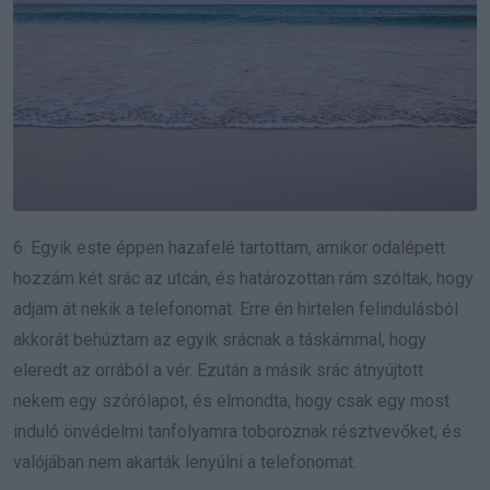
6. Egyik este éppen hazafelé tartottam, amikor odalépett
hozzám két srác az utcán, és határozottan rám szóltak, hogy
adjam át nekik a telefonomat. Erre én hirtelen felindulásból
akkorát behúztam az egyik srácnak a táskámmal, hogy
eleredt az orrából a vér. Ezután a másik srác átnyújtott
nekem egy szórólapot, és elmondta, hogy csak egy most
induló önvédelmi tanfolyamra toboroznak résztvevőket, és
valójában nem akarták lenyúlni a telefonomat.