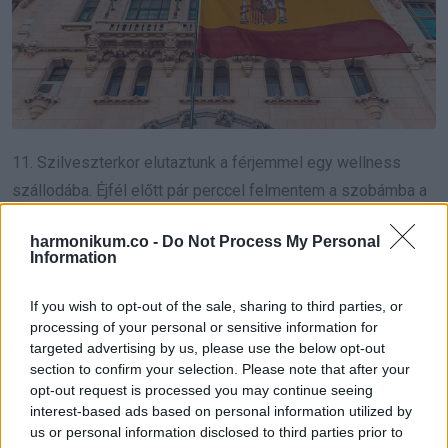
11. Szilveszterkor elutaztunk a férjemmel egy wellness
szállodába. Éjfél előtt pár perccel felmentem a szobámba a
telefonomért, hogy le tudjam videózni tűzijátékot, ám lefelé
harmonikum.co -
Do Not Process My Personal
jövet meghibásodott a lift, és 2 óra hosszára bennragadtam.
Information
Számomra „jól” indult az év.
If you wish to opt-out of the sale, sharing to third parties, or
processing of your personal or sensitive information for
targeted advertising by us, please use the below opt-out
section to confirm your selection. Please note that after your
opt-out request is processed you may continue seeing
interest-based ads based on personal information utilized by
us or personal information disclosed to third parties prior to