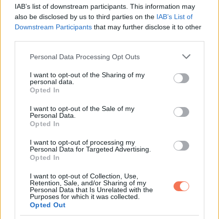
IAB’s list of downstream participants. This information may
also be disclosed by us to third parties on the
IAB’s List of
Downstream Participants
that may further disclose it to other
third parties.
Please note that this website/app uses one or more Google
Personal Data Processing Opt Outs
services and may gather and store information including but
not limited to your visit or usage behaviour. You may click to
I want to opt-out of the Sharing of my
personal data.
grant or deny consent to Google and its third-party tags to
Opted In
use your data for below specified purposes in below Google
consent section.
Felicity Jones és Cailee Spaeny — Az egyenjogú nem
I want to opt-out of the Sale of my
Personal Data.
Opted In
I want to opt-out of processing my
Personal Data for Targeted Advertising.
Opted In
I want to opt-out of Collection, Use,
Retention, Sale, and/or Sharing of my
Personal Data that Is Unrelated with the
Purposes for which it was collected.
Opted Out