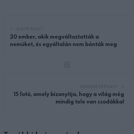
Email
ELŐZŐ POSZT
20 ember, akik megváltoztatták a
nemüket, és egyáltalán nem bánták meg
KÖVETKEZŐ POSZT
15 fotó, amely bizonyítja, hogy a világ még
mindig tele van csodákkal