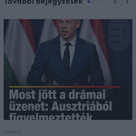
További bejegyzések
EMBEREK