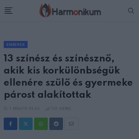
Skip
to
content
EMBEREK
13 színész és színésznő,
akik kis korkülönbségük
ellenére szülő és gyermeke
párost alakítottak
1 MINUTE READ
735
VIEWS
Whatsapp
Reddit
Share
via