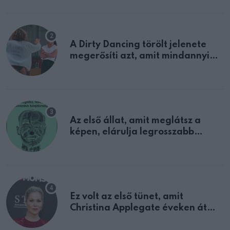
A Dirty Dancing törölt jelenete
megerősíti azt, amit mindannyian
sejtettünk
Az első állat, amit meglátsz a
képen, elárulja legrosszabb
tulajdonságodat
Ez volt az első tünet, amit
Christina Applegate éveken át
félreértett, pedig a szklerózis