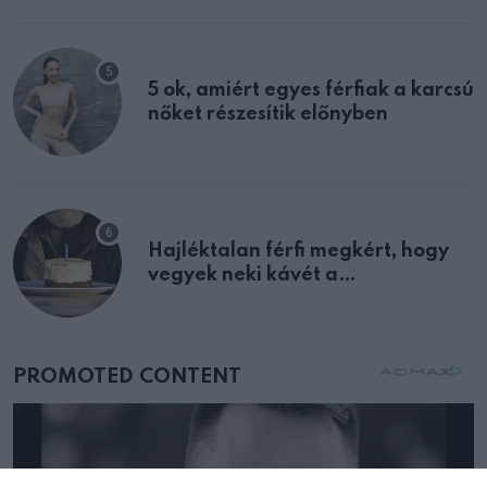
multiplex egyértelmű jele volt
5 ok, amiért egyes férfiak a karcsú
nőket részesítik előnyben
Hajléktalan férfi megkért, hogy
vegyek neki kávét a
születésnapján – órákkal később
mellettem ült az első osztályon