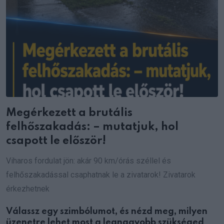
Megérkezett a brutális
felhőszakadás: – mutatjuk, hol
csapott le először!
Viharos fordulat jön: akár 90 km/órás széllel és
felhőszakadással csaphatnak le a zivatarok! Zivatarok
érkezhetnek
Válassz egy szimbólumot, és nézd meg, milyen
üzenetre lehet most a legnagyobb szükséged