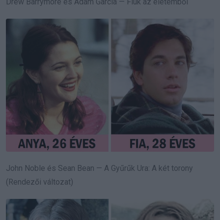
Drew Barrymore és Adam Garcia — Fiúk az életemből
John Noble és Sean Bean — A Gyűrűk Ura: A két torony
(Rendezői változat)