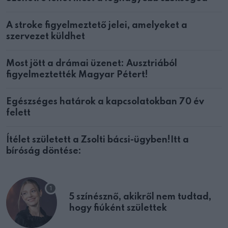
A stroke figyelmeztető jelei, amelyeket a
szervezet küldhet
Most jött a drámai üzenet: Ausztriából
figyelmeztették Magyar Pétert!
Egészséges határok a kapcsolatokban 70 év
felett
Ítélet született a Zsolti bácsi-ügyben!Itt a
bíróság döntése:
5 színésznő, akikről nem tudtad,
hogy fiúként születtek