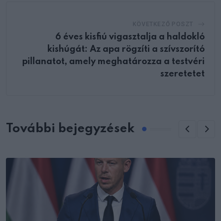
KÖVETKEZŐ POSZT
6 éves kisfiú vigasztalja a haldokló
kishúgát: Az apa rögzíti a szívszorító
pillanatot, amely meghatározza a testvéri
szeretetet
További bejegyzések