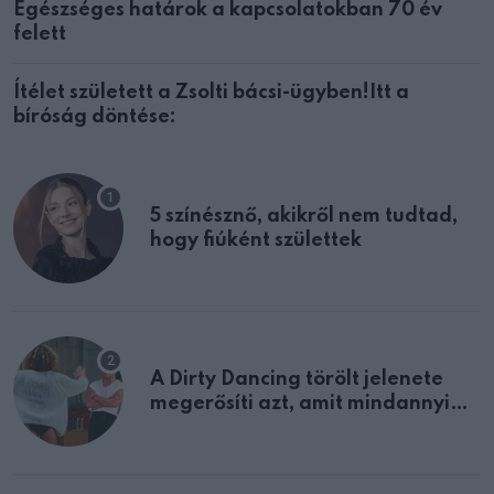
Egészséges határok a kapcsolatokban 70 év
felett
Ítélet született a Zsolti bácsi-ügyben!Itt a
bíróság döntése:
5 színésznő, akikről nem tudtad,
hogy fiúként születtek
A Dirty Dancing törölt jelenete
megerősíti azt, amit mindannyian
sejtettünk