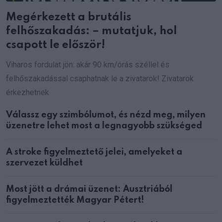
Megérkezett a brutális
felhőszakadás: – mutatjuk, hol
csapott le először!
Viharos fordulat jön: akár 90 km/órás széllel és
felhőszakadással csaphatnak le a zivatarok! Zivatarok
érkezhetnek
Válassz egy szimbólumot, és nézd meg, milyen
üzenetre lehet most a legnagyobb szükséged
A stroke figyelmeztető jelei, amelyeket a
szervezet küldhet
Most jött a drámai üzenet: Ausztriából
figyelmeztették Magyar Pétert!