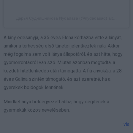
Дарья Суднишникова Nydadasa (@nydadasaq) által megosztott bejegyzés
A lány édesanyja, a 35 éves Elena kórházba vitte a lányát,
amikor a terhesség első tünetei jelentkeztek nála. Akkor
még fogalma sem volt lánya állapotáról, és azt hitte, hogy
gyomorrontásról van szó. Miután azonban megtudta, a
kezdeti hitetlenkedés után támogatta. A fiú anyukája, a 28
éves Galina szintén támogató, és azt szeretné, ha a
gyerekek boldogok lennének.
Mindkét anya beleegyezett abba, hogy segítenek a
gyermekük közös nevelésében.
via