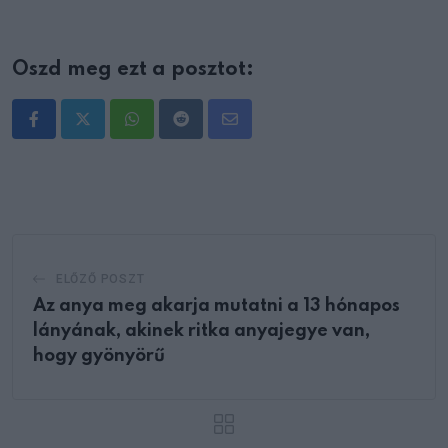
Oszd meg ezt a posztot:
Whatsapp
Reddit
Share
via
Email
ELŐZŐ POSZT
Az anya meg akarja mutatni a 13 hónapos
lányának, akinek ritka anyajegye van,
hogy gyönyörű