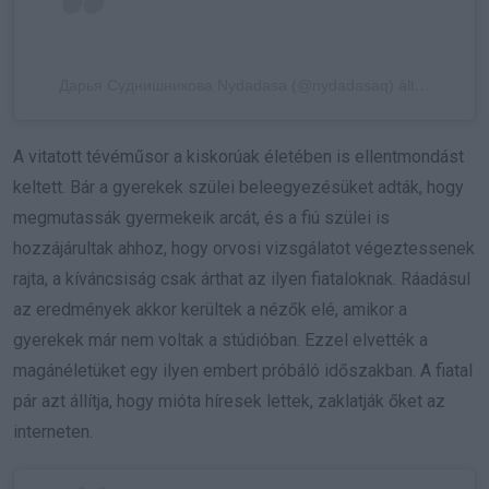
Дарья Суднишникова Nydadasa (@nydadasaq) által megosztott bejegyzés
A vitatott tévéműsor a kiskorúak életében is ellentmondást
keltett. Bár a gyerekek szülei beleegyezésüket adták, hogy
megmutassák gyermekeik arcát, és a fiú szülei is
hozzájárultak ahhoz, hogy orvosi vizsgálatot végeztessenek
rajta, a kíváncsiság csak árthat az ilyen fiataloknak. Ráadásul
az eredmények akkor kerültek a nézők elé, amikor a
gyerekek már nem voltak a stúdióban. Ezzel elvették a
magánéletüket egy ilyen embert próbáló időszakban. A fiatal
pár azt állítja, hogy mióta híresek lettek, zaklatják őket az
interneten.