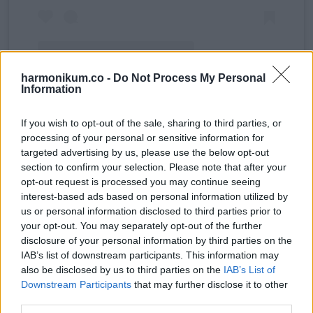
harmonikum.co -
Do Not Process My Personal
Information
If you wish to opt-out of the sale, sharing to third parties, or
Дарья Суднишникова Nydadasa (@nydadasaq) által megosztott bejegyzés
processing of your personal or sensitive information for
targeted advertising by us, please use the below opt-out
section to confirm your selection. Please note that after your
A rendőrség azonban nyomoz, és a tinédzser iskolája is
opt-out request is processed you may continue seeing
interest-based ads based on personal information utilized by
együttműködik. „2020. január 13-án a rendőrség
us or personal information disclosed to third parties prior to
tájékoztatást kapott a zseleznogorszki Szövetségi Állami
your opt-out. You may separately opt-out of the further
Költségvetési Egészségügyi Intézmény orvosaitól arról,
disclosure of your personal information by third parties on the
IAB’s list of downstream participants. This information may
hogy egy 14 éves diáklány terhes. Az Orosz Föderáció
also be disclosed by us to third parties on the
IAB’s List of
Krasznojarszki Terület és a Hakassziai Köztársaság
Downstream Participants
that may further disclose it to other
Nyomozó Bizottsága vizsgálatot indított, és döntés
third parties.