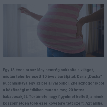
Email
Egy 13 éves orosz lány nemrég sokkolta a világot,
miután teherbe esett 10 éves barátjától. Daria „Dasha”
Rubchinskaya egy szibériai városból, Zheleznogorskból
a közösségi médiában mutatta meg 20 hetes
babapocakját. Története nagy figyelmet keltett, aminek
köszönhetően több ezer követőre tett szert. Azt állítja,