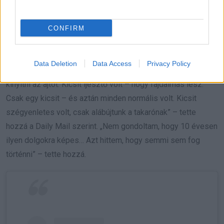
Valójában az Ivánnal szerzett szexuális élményeiről beszélt
a tévéműsorban, amelyben szerepeltek. Azt mondta, hogy
CONFIRM
akkor voltak együtt, amikor a férfi anyja nem volt otthon.
„Ványa ötlete volt [a szex]. De engem nem zavart. Becsukta
Data Deletion
Data Access
Privacy Policy
az ajtót, a kulcsot a zárban hagyva, így az anyja nem tudta
kinyitni az ajtót. Kicsit ijesztő volt – hogy fájdalmas lesz.
Csak egy kicsit – és aztán minden normális volt. Kicsit
szégyenletes volt, csak alábújtunk a takarónak” – tette
hozzá a Daily Mail szerint. „Nem gondoltam, hogy 10 évesen
ilyen dolgokra képes… Azt hittem, hogy semmi sem fog
történni” – tette hozzá.