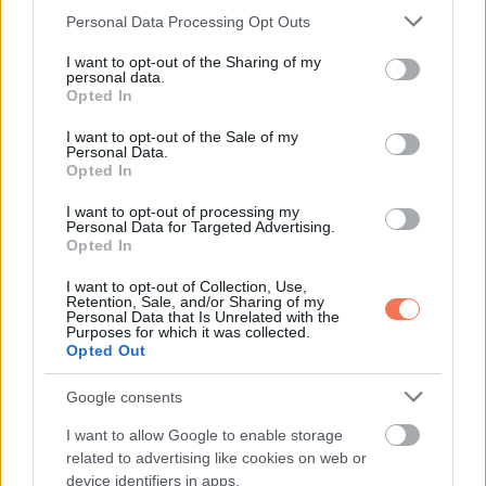
születik” – közölte a rendőrség.
Please note that this website/app uses one or more Google
Personal Data Processing Opt Outs
services and may gather and store information including but
Februárban az orosz médiában a SUN UK szerint olyan hírek
not limited to your visit or usage behaviour. You may click to
I want to opt-out of the Sharing of my
personal data.
jelentek meg, amelyek azt állították, hogy Darshát valójában
grant or deny consent to Google and its third-party tags to
Opted In
use your data for below specified purposes in below Google
egy 15 éves fiú, Stepan néven erőszakolta meg. A tinédzser
consent section.
I want to opt-out of the Sale of my
lány azonban tagadta, mondván: „Először is, nem is ismerek
Personal Data.
Opted In
semmilyen Stepan-t…”.
I want to opt-out of processing my
Personal Data for Targeted Advertising.
Tagadva a beszámolót, „teljes képtelenségnek” nevezte azt.
Opted In
I want to opt-out of Collection, Use,
Retention, Sale, and/or Sharing of my
Personal Data that Is Unrelated with the
Purposes for which it was collected.
Opted Out
Google consents
I want to allow Google to enable storage
related to advertising like cookies on web or
device identifiers in apps.