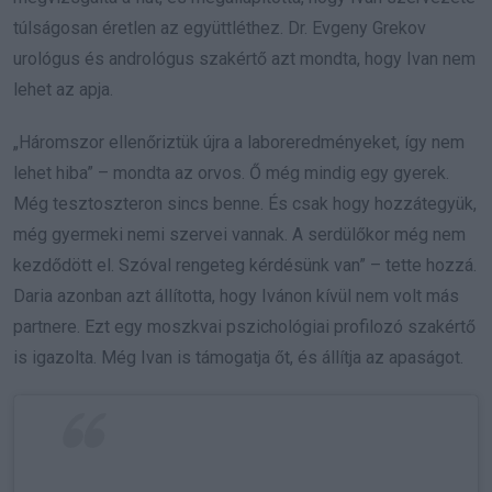
túlságosan éretlen az együttléthez. Dr. Evgeny Grekov
urológus és andrológus szakértő azt mondta, hogy Ivan nem
lehet az apja.
„Háromszor ellenőriztük újra a laboreredményeket, így nem
lehet hiba” – mondta az orvos. Ő még mindig egy gyerek.
Még tesztoszteron sincs benne. És csak hogy hozzátegyük,
még gyermeki nemi szervei vannak. A serdülőkor még nem
kezdődött el. Szóval rengeteg kérdésünk van” – tette hozzá.
Daria azonban azt állította, hogy Ivánon kívül nem volt más
partnere. Ezt egy moszkvai pszichológiai profilozó szakértő
is igazolta. Még Ivan is támogatja őt, és állítja az apaságot.