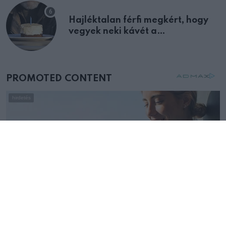
Hajléktalan férfi megkért, hogy
vegyek neki kávét a
születésnapján – órákkal később
mellettem ült az első osztályon