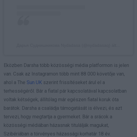
Дарья Суднишникова Nydadasa (@nydadasaq) által megosztott bejegyzés
Eközben Darsha több közösségi média platformon is jelen
van. Csak az Instagramon több mint 88 000 követője van,
ahol a The
Sun UK
szerint frissítéseket árul el a
terhességéről. Bár a fiatal pár kapcsolatával kapcsolatban
voltak kétségek, állítólag már egészen fiatal koruk óta
barátok. Darsha a családja támogatását is élvezi, és azt
tervezi, hogy megtartja a gyermeket. Bár a srácok a
közösségi médiában házasnak titulálják magukat,
Szibériában a törvényes házassági korhatár 18 év.