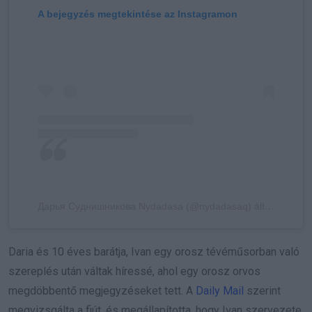
A bejegyzés megtekintése az Instagramon
Дарья Суднишникова Nydadasa (@nydadasaq) által megosztott bejegyzés
Daria és 10 éves barátja, Ivan egy orosz tévéműsorban való
szereplés után váltak híressé, ahol egy orosz orvos
megdöbbentő megjegyzéseket tett. A
Daily Mail
szerint
megvizsgálta a fiút, és megállapította, hogy Ivan szervezete