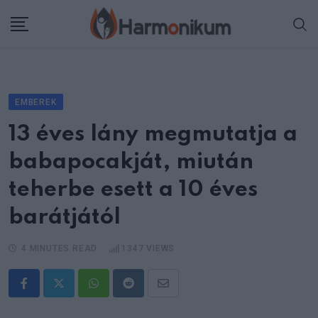
Skip
to
content
EMBEREK
13 éves lány megmutatja a
babapocakját, miután
teherbe esett a 10 éves
barátjától
4 MINUTES READ
1347
VIEWS
Whatsapp
Reddit
Share
via