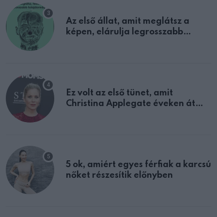
Az első állat, amit meglátsz a
képen, elárulja legrosszabb
tulajdonságodat
Ez volt az első tünet, amit
Christina Applegate éveken át
félreértett, pedig a szklerózis
multiplex egyértelmű jele volt
5 ok, amiért egyes férfiak a karcsú
nőket részesítik előnyben