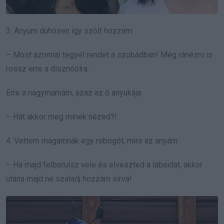
3. Anyum dühösen így szólt hozzám:
– Most azonnal tegyél rendet a szobádban! Még ránézni is
rossz erre a disznóólra.
Erre a nagymamám, azaz az ő anyukája:
– Hát akkor meg minek nézed?!
4. Vettem magamnak egy robogót, mire az anyám:
– Ha majd felborulsz vele és elveszted a lábaidat, akkor
utána majd ne szaladj hozzám sírva!