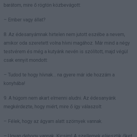
barátom, mire ő rögtön közbevágott:
– Ember vagy állat?
8. Az édesanyámnak hirtelen nem jutott eszébe a nevem,
amikor oda szeretett volna hívni magához. Már mind a négy
testvérem és még a kutyánk nevén is szólított, majd végül
csak ennyit mondott:
– Tudod te hogy hívnak… na gyere már ide hozzám a
konyhába!
9. A húgom nem akart elmenni aludni. Az édesanyánk
megkérdezte, hogy miért, mire ő így válaszolt:
– Félek, hogy az ágyam alatt szörnyek vannak.
– Ugyan dehogy vannak, Kicsim! A szellemek elijesztik őket.