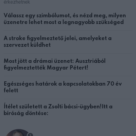
érkezhetnek
Válassz egy szimbólumot, és nézd meg, milyen
üzenetre lehet most a legnagyobb szükséged
A stroke figyelmeztető jelei, amelyeket a
szervezet küldhet
Most jött a drámai üzenet: Ausztriából
figyelmeztették Magyar Pétert!
Egészséges határok a kapcsolatokban 70 év
felett
Ítélet született a Zsolti bácsi-ügyben!Itt a
bíróság döntése: