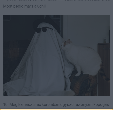
Most pedig mars aludni!
10. Még kamasz srác koromban egyszer az anyám kopogás
nélkül benyitott a szobámba és rajtakapott, amint éppen egy