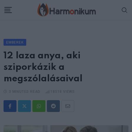
Skip
to
content
EMBEREK
12 laza anya, aki
sziporkázik a
megszólalásaival
3 MINUTES READ
18518
VIEWS
Whatsapp
Reddit
Share
via
Email