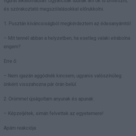
figurát alkalomadtán. Ugyancsak tudnak ám ők is brillírozni,
és szórakoztató megszólalásokkal előrukkolni.
1. Pusztán kíváncsiságból megkérdeztem az édesanyámtól:
– Mit tennél abban a helyzetben, ha esetleg valaki elrabolna
engem?
Erre ő:
– Nem igazán aggódnék kincsem, ugyanis valószínűleg
önként visszahozna pár órán belül.
2. Örömmel újságoltam anyunak és apunak:
– Képzeljétek, simán felvettek az egyetemere!
Apám reakciója: