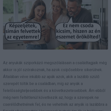
Az anyukák sziporkázó megszólalásain a családtagjaik még
akkor is jól szórakoznak, ha azok csípősebbre sikerülnek.
Általában véve inkább az apák azok, akik a lazább szülő
szerepét töltik be a családban, míg az anyák a
felelősségteljesebbek és a következetesebbek. Ám ebből
még nem feltétlenül következik az, hogy a szerepek ne
cserélődhetnének fel, és ne vehetnék az anyák is lazábbra a