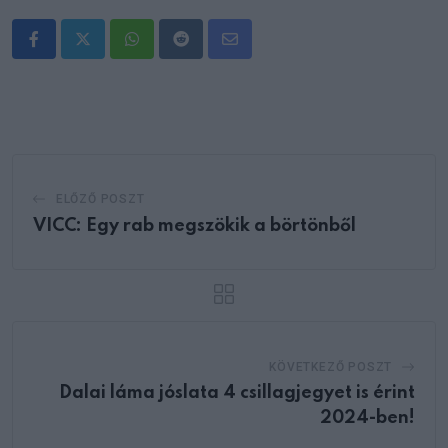
Whatsapp
Reddit
Share
via
Email
ELŐZŐ POSZT
VICC: Egy rab megszökik a börtönből
KÖVETKEZŐ POSZT
Dalai láma jóslata 4 csillagjegyet is érint
2024-ben!