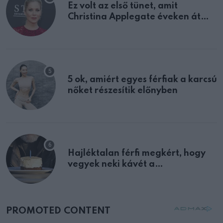
Ez volt az első tünet, amit
Christina Applegate éveken át
félreértett, pedig a szklerózis
multiplex egyértelmű jele volt
5 ok, amiért egyes férfiak a karcsú
nőket részesítik előnyben
Hajléktalan férfi megkért, hogy
vegyek neki kávét a
születésnapján – órákkal később
mellettem ült az első osztályon