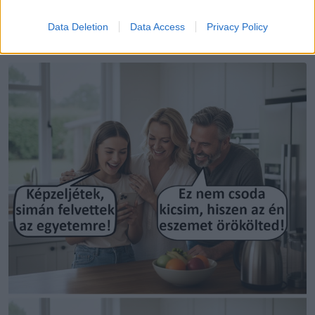
13. Az apa megpróbált odapirítani anyának, de visszafelé
Data Deletion
Data Access
Privacy Policy
sült el.