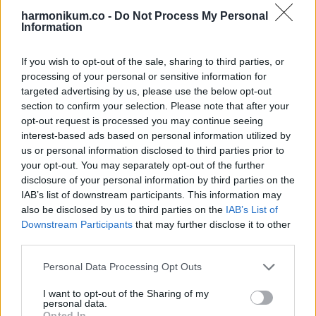
nyuszis magazint nézegettem. Én teljesen lefagytam, mire ő
harmonikum.co -
Do Not Process My Personal
Information
nevetve így szólt hozzám:
If you wish to opt-out of the sale, sharing to third parties, or
– Nézegesd csak nyugodtan, ha már élőben egy jó ideig
processing of your personal or sensitive information for
még úgysem lesz esélyed ilyesmit látni.
targeted advertising by us, please use the below opt-out
section to confirm your selection. Please note that after your
opt-out request is processed you may continue seeing
Majd sarkon fordult, és kiment a szobámból.
interest-based ads based on personal information utilized by
us or personal information disclosed to third parties prior to
11. Lett egy kiskutyánk, akit Zeusznak szerettem volna
your opt-out. You may separately opt-out of the further
elnevezni, de az édesanyám csóválta a fejét, és ezt mondta:
disclosure of your personal information by third parties on the
IAB’s list of downstream participants. This information may
also be disclosed by us to third parties on the
IAB’s List of
– Hát nekem nem igazán tetszenek a „Z” betűs nevek.
Downstream Participants
that may further disclose it to other
third parties.
Ebben csak az a vicces, hogy a bátyámat Zoltánnak hívják.
Please note that this website/app uses one or more Google
Personal Data Processing Opt Outs
services and may gather and store information including but
not limited to your visit or usage behaviour. You may click to
I want to opt-out of the Sharing of my
personal data.
grant or deny consent to Google and its third-party tags to
Opted In