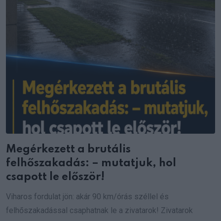
Megérkezett a brutális
felhőszakadás: – mutatjuk, hol
csapott le először!
Viharos fordulat jön: akár 90 km/órás széllel és
felhőszakadással csaphatnak le a zivatarok! Zivatarok