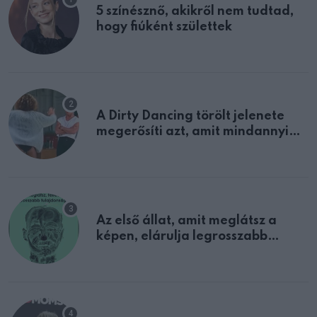
5 színésznő, akikről nem tudtad,
hogy fiúként születtek
A Dirty Dancing törölt jelenete
megerősíti azt, amit mindannyian
sejtettünk
Az első állat, amit meglátsz a
képen, elárulja legrosszabb
tulajdonságodat