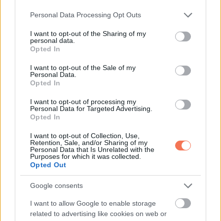
Please note that this website/app uses one or more Google
Personal Data Processing Opt Outs
services and may gather and store information including but
not limited to your visit or usage behaviour. You may click to
I want to opt-out of the Sharing of my
personal data.
grant or deny consent to Google and its third-party tags to
Opted In
use your data for below specified purposes in below Google
consent section.
I want to opt-out of the Sale of my
Personal Data.
Opted In
10. A munkatársam így szólt hozzám hétfő reggel:
I want to opt-out of processing my
Personal Data for Targeted Advertising.
– Te tudtad, hogy a Merkúr bolygón 1408 órából áll egy nap?
Opted In
I want to opt-out of Collection, Use,
– Na és?! Pont mint egy átlagos hétfő itt a Földön.
Retention, Sale, and/or Sharing of my
Personal Data that Is Unrelated with the
Purposes for which it was collected.
11. Azért van valami közös a két eseményben, még ha
Opted Out
elsőre talán nem is annyira egyértelmű.
Google consents
I want to allow Google to enable storage
related to advertising like cookies on web or