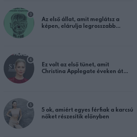
Az első állat, amit meglátsz a
képen, elárulja legrosszabb
tulajdonságodat
Ez volt az első tünet, amit
Christina Applegate éveken át
félreértett, pedig a szklerózis
multiplex egyértelmű jele volt
5 ok, amiért egyes férfiak a karcsú
nőket részesítik előnyben