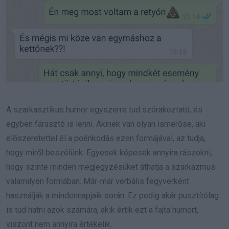
A szarkasztikus humor egyszerre tud szórakoztató, és
egyben fárasztó is lenni. Akinek van olyan ismerőse, aki
előszeretettel él a poénkodás ezen formájával, az tudja,
hogy miről beszélünk. Egyesek képesek annyira rászokni,
hogy szinte minden megjegyzésüket áthatja a szarkazmus
valamilyen formában. Már-már verbális fegyverként
használják a mindennapjaik során. Ez pedig akár pusztítólag
is tud hatni azok számára, akik értik ezt a fajta humort,
viszont nem annyira értékelik.