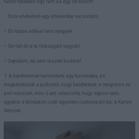
fülem hallatára egy férfi és egy nő között:
– Este elvihetnél egy étterembe vacsorázni.
– Én házas nőkkel nem megyek.
– De hát én a te feleséged vagyok!
– Sajnálom, de nem teszek kivételt!
7. A barátaimmal bementünk egy kocsmába, és
megkérdeztük a pultostól, hogy beülhetünk-e megnézni az
esti meccset, mire ő azt válaszolta, hogy sajnos nem,
ugyanis a tévéjükön csak egyetlen csatorna jön be: a Karton
Netvörk.