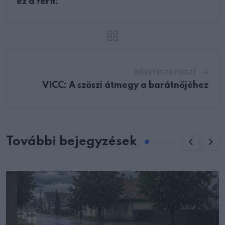
ez a férfi:
KÖVETKEZŐ POSZT
VICC: A szöszi átmegy a barátnőjéhez
További bejegyzések