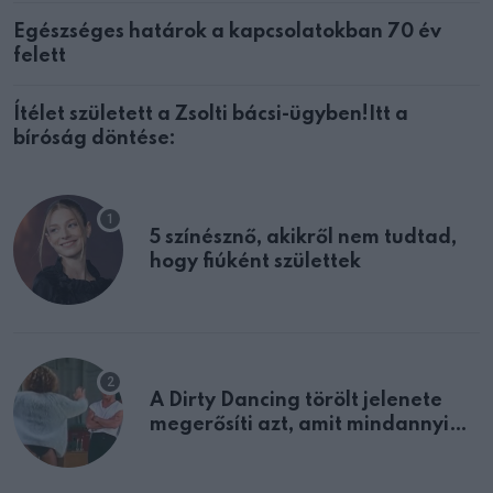
Egészséges határok a kapcsolatokban 70 év
felett
Ítélet született a Zsolti bácsi-ügyben!Itt a
bíróság döntése:
5 színésznő, akikről nem tudtad,
hogy fiúként születtek
A Dirty Dancing törölt jelenete
megerősíti azt, amit mindannyian
sejtettünk