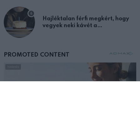
Hajléktalan férfi megkért, hogy
vegyek neki kávét a
születésnapján – órákkal később
mellettem ült az első osztályon