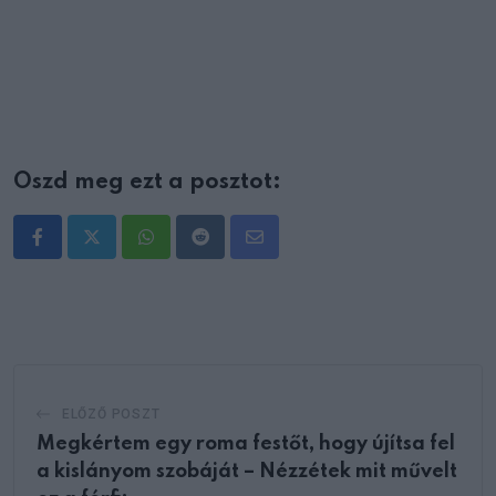
Oszd meg ezt a posztot:
Whatsapp
Reddit
Share
via
Email
ELŐZŐ POSZT
Megkértem egy roma festőt, hogy újítsa fel
a kislányom szobáját – Nézzétek mit művelt