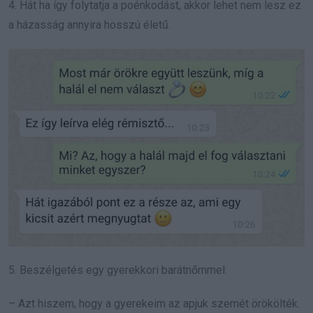
4. Hát ha így folytatja a poénkodást, akkor lehet nem lesz ez
a házasság annyira hosszú életű.
5. Beszélgetés egy gyerekkori barátnőmmel:
– Azt hiszem, hogy a gyerekeim az apjuk szemét örökölték.