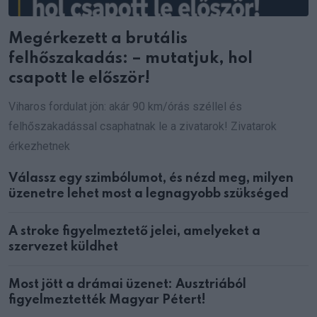
Megérkezett a brutális
felhőszakadás: – mutatjuk, hol
csapott le először!
Viharos fordulat jön: akár 90 km/órás széllel és
felhőszakadással csaphatnak le a zivatarok! Zivatarok
érkezhetnek
Válassz egy szimbólumot, és nézd meg, milyen
üzenetre lehet most a legnagyobb szükséged
A stroke figyelmeztető jelei, amelyeket a
szervezet küldhet
Most jött a drámai üzenet: Ausztriából
figyelmeztették Magyar Pétert!