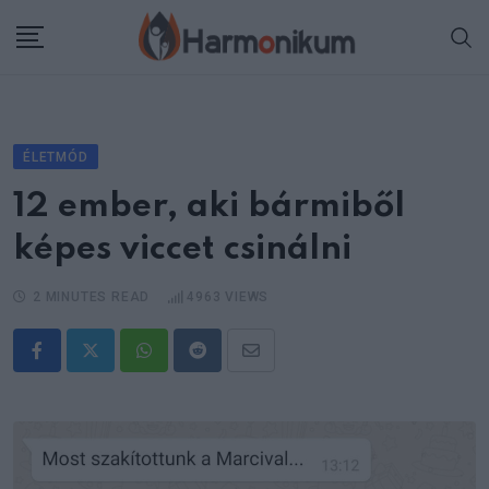
Skip
to
content
ÉLETMÓD
12 ember, aki bármiből
képes viccet csinálni
2 MINUTES READ
4963
VIEWS
Whatsapp
Reddit
Share
via
Email