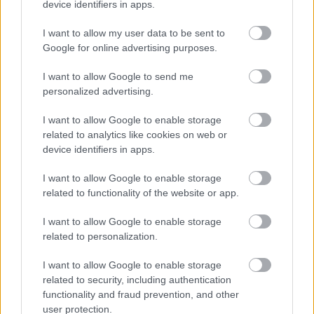
device identifiers in apps.
I want to allow my user data to be sent to
Google for online advertising purposes.
I want to allow Google to send me
personalized advertising.
I want to allow Google to enable storage
related to analytics like cookies on web or
device identifiers in apps.
I want to allow Google to enable storage
12. Van, aki még azután is képes mosolyt csalni az emberek
related to functionality of the website or app.
arcára, hogy eltávozott az élők sorából. Azt szerette volna
elérni, hogy az ő sírjához ne sírni járjanak a szerettei, és
I want to allow Google to enable storage
related to personalization.
minden bizonnyal elérte a célját.
I want to allow Google to enable storage
related to security, including authentication
functionality and fraud prevention, and other
user protection.