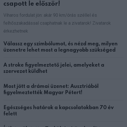
csapott le először!
Viharos fordulat jön: akár 90 km/órás széllel és
felhőszakadással csaphatnak le a zivatarok! Zivatarok
érkezhetnek
Válassz egy szimbólumot, és nézd meg, milyen
üzenetre lehet most a legnagyobb szükséged
A stroke figyelmeztető jelei, amelyeket a
szervezet küldhet
Most jött a drámai üzenet: Ausztriából
figyelmeztették Magyar Pétert!
Egészséges határok a kapcsolatokban 70 év
felett