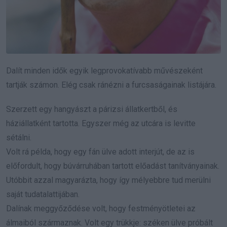
Dalít minden idők egyik legprovokatívabb művészeként
tartják számon. Elég csak ránézni a furcsaságainak listájára.
Szerzett egy hangyászt a párizsi állatkertből, és
háziállatként tartotta. Egyszer még az utcára is levitte
sétálni.
Volt rá példa, hogy egy fán ülve adott interjút, de az is
előfordult, hogy búvárruhában tartott előadást tanítványainak.
Utóbbit azzal magyarázta, hogy így mélyebbre tud merülni
saját tudatalattijában.
Dalínak meggyőződése volt, hogy festményötletei az
álmaiból származnak. Volt egy trükkje: széken ülve próbált