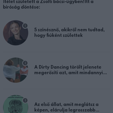
Ítélet született a Zsolti bácsi-ügyben!Itt a
bíróság döntése:
5 színésznő, akikről nem tudtad,
hogy fiúként születtek
A Dirty Dancing törölt jelenete
megerősíti azt, amit mindannyian
sejtettünk
Az első állat, amit meglátsz a
képen, elárulja legrosszabb