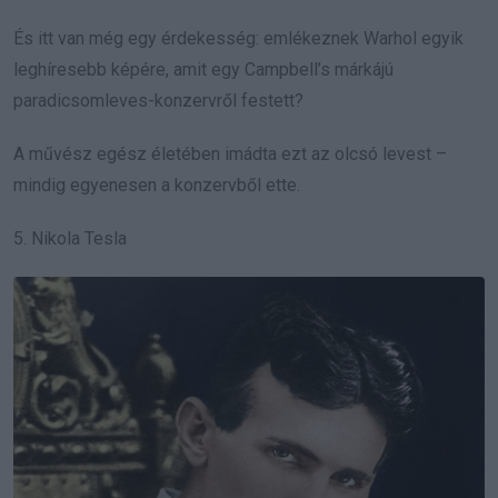
És itt van még egy érdekesség: emlékeznek Warhol egyik
leghíresebb képére, amit egy Campbell’s márkájú
paradicsomleves-konzervről festett?
A művész egész életében imádta ezt az olcsó levest –
mindig egyenesen a konzervből ette.
5. Nikola Tesla