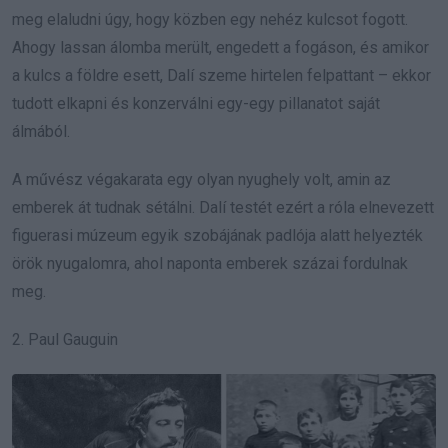
meg elaludni úgy, hogy közben egy nehéz kulcsot fogott.
Ahogy lassan álomba merült, engedett a fogáson, és amikor
a kulcs a földre esett, Dalí szeme hirtelen felpattant – ekkor
tudott elkapni és konzerválni egy-egy pillanatot saját
álmából.
A művész végakarata egy olyan nyughely volt, amin az
emberek át tudnak sétálni. Dalí testét ezért a róla elnevezett
figuerasi múzeum egyik szobájának padlója alatt helyezték
örök nyugalomra, ahol naponta emberek százai fordulnak
meg.
2. Paul Gauguin