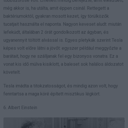
többszöröse volt. Emellett mindig befejezte, amit elkezdett,
még akkor is, ha utálta, amit éppen csinál. Rettegett a
baktériumoktól, gyakran mosott kezet, így törülközők
tucatjait használta el naponta. Nagyon keveset aludt: miután
lefeküdt, általában 2 órát gondolkozott az ágyban, és
ugyanennyit töltött alvással is. Egyes pletykák szerint Tesla
képes volt előre látni a jövőt: egyszer például meggyőzte a
barátait, hogy ne szálljanak fel egy bizonyos vonatra. Ez a
vonat kis idő múlva kisiklott, a baleset sok halálos áldozatot
követelt.
Tesla imádta a titokzatosságot, és mindig azon volt, hogy
fenntartsa a maga köré épített misztikus légkört.
6. Albert Einstein