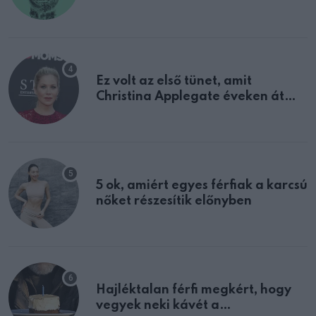
tulajdonságodat
Ez volt az első tünet, amit
Christina Applegate éveken át
félreértett, pedig a szklerózis
multiplex egyértelmű jele volt
5 ok, amiért egyes férfiak a karcsú
nőket részesítik előnyben
Hajléktalan férfi megkért, hogy
vegyek neki kávét a