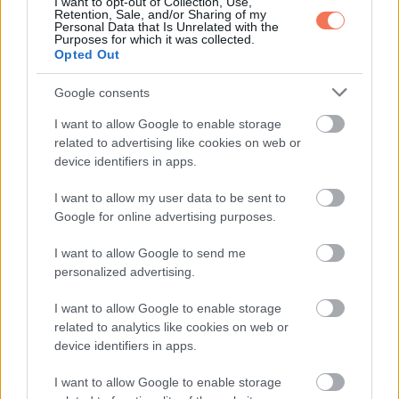
I want to opt-out of Collection, Use,
Retention, Sale, and/or Sharing of my
ez? Ha nem megy, segítünk: félelem az ovális tárgyaktól,
Personal Data that Is Unrelated with the
Purposes for which it was collected.
mint például a tyúktojás. Ha egy étteremben egy pincér ilyet
Opted Out
szolgált fel neki, Hitchcock hangulata drámaian
Google consents
megváltozott.
I want to allow Google to enable storage
A híres rendező lenyűgöző memóriával rendelkezett: az
related to advertising like cookies on web or
device identifiers in apps.
összes New York-i utca helyét fejből tudta, és arra is képes
volt, hogy megtanuljon egy egész telefonkönyvet.
I want to allow my user data to be sent to
Google for online advertising purposes.
Néhány színészének feltűnt, hogy miután megitta teáját,
I want to allow Google to send me
Hitchcock egyszerűen hátradobta a csészét: így vezette le a
personalized advertising.
feszültséget, amit nem akart munkatársain kitölteni.
I want to allow Google to enable storage
Egész életében félt a rendőröktől, ezért visszatérő motívum
related to analytics like cookies on web or
device identifiers in apps.
filmjeiben a hamis vádtól való félelem.
I want to allow Google to enable storage
És végezetül: attól is rettegett, hogy újranézze saját filmjeit.