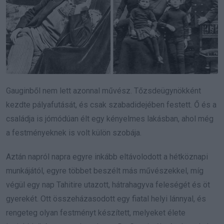
Gauginből nem lett azonnal művész. Tőzsdeügynökként
kezdte pályafutását, és csak szabadidejében festett. Ő és a
családja is jómódúan élt egy kényelmes lakásban, ahol még
a festményeknek is volt külön szobája.
Aztán napról napra egyre inkább eltávolodott a hétköznapi
munkájától, egyre többet beszélt más művészekkel, míg
végül egy nap Tahitire utazott, hátrahagyva feleségét és öt
gyerekét. Ott összeházasodott egy fiatal helyi lánnyal, és
rengeteg olyan festményt készített, melyeket élete