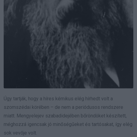
Úgy tartják, hogy a híres kémikus elég hírhedt volt a
szomszédai körében – de nem a periódusos rendszere
miatt. Mengyelejev szabadidejében bőröndöket készített,
méghozzá igencsak jó minőségűeket és tartósakat, így elég
sok vevője volt.