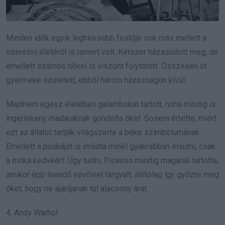
Minden idők egyik leghíresebb festője sok más mellett a
szerelmi életéről is ismert volt. Kétszer házasodott meg, de
emellett számos nővel is viszont folytatott. Összesen öt
gyermeke született, ebből három házasságon kívül.
Majdnem egész életében galambokat tartott, noha mindig is
ingerlékeny madaraknak gondolta őket. Sosem értette, miért
ezt az állatot tartják világszerte a béke szimbólumának.
Emellett a puskáját is imádta minél gyakrabban elsütni, csak
a móka kedvéért. Úgy tudni, Picasso mindig magánál tartotta,
amikor épp leendő vevőivel tárgyalt: állítólag így győzte meg
őket, hogy ne ajánljanak túl alacsony árat.
4. Andy Warhol