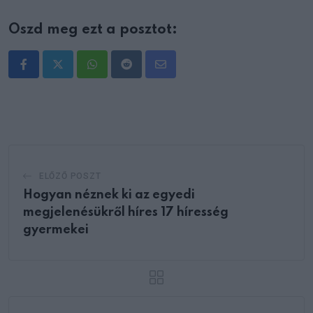
Oszd meg ezt a posztot:
Whatsapp
Reddit
Share
via
Email
ELŐZŐ POSZT
Hogyan néznek ki az egyedi
megjelenésükről híres 17 híresség
gyermekei