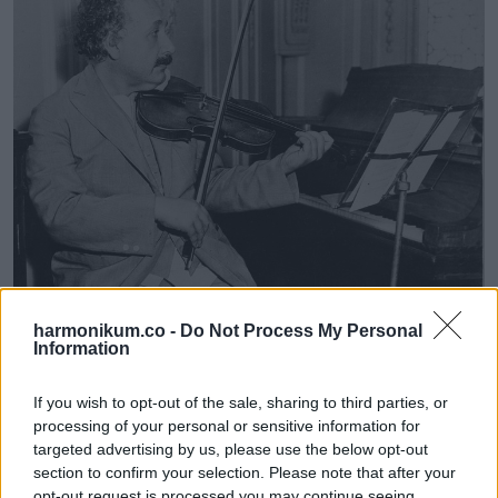
harmonikum.co -
Do Not Process My Personal
Einstein nem igazán kedvelte a zoknikat. Valamiért azt
Information
gondolta, hogy a nagylábujja ki fogja őket lyukasztani. Erről
If you wish to opt-out of the sale, sharing to third parties, or
egyszer még a feleségének is írt levélben. „Még a
processing of your personal or sensitive information for
legkülönlegesebb alkalmakon is sikerült elkerülnöm, hogy
targeted advertising by us, please use the below opt-out
zoknit hordjak, mégpedig magasszárú csizma segítségével”
section to confirm your selection. Please note that after your
opt-out request is processed you may continue seeing