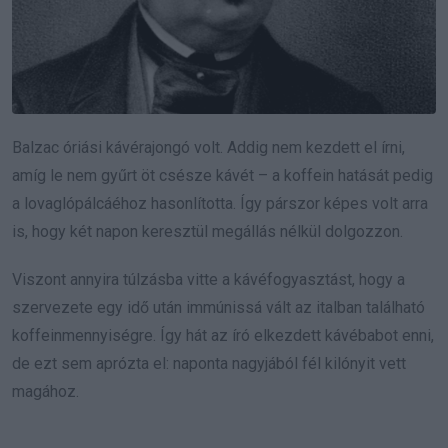
Balzac óriási kávérajongó volt. Addig nem kezdett el írni,
amíg le nem gyűrt öt csésze kávét – a koffein hatását pedig
a lovaglópálcáéhoz hasonlította. Így párszor képes volt arra
is, hogy két napon keresztül megállás nélkül dolgozzon.
Viszont annyira túlzásba vitte a kávéfogyasztást, hogy a
szervezete egy idő után immúnissá vált az italban található
koffeinmennyiségre. Így hát az író elkezdett kávébabot enni,
de ezt sem aprózta el: naponta nagyjából fél kilónyit vett
magához.