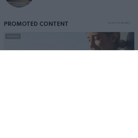
születésnapján – órákkal később
mellettem ült az első osztályon