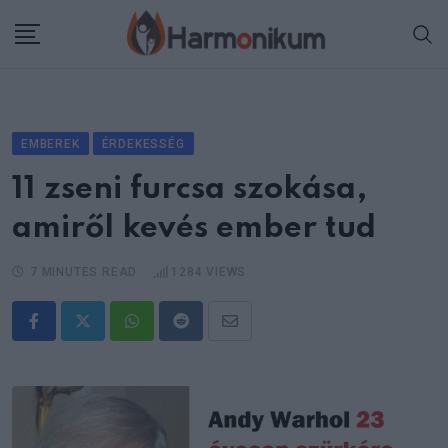
Skip
to
content
EMBEREK
ÉRDEKESSÉG
11 zseni furcsa szokása,
amiről kevés ember tud
7 MINUTES READ
1284
VIEWS
Whatsapp
Reddit
Share
via
Email