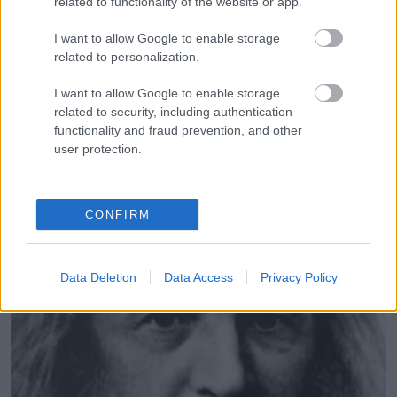
related to functionality of the website or app.
„Félek a filmjeimtől. Soha nem nézem meg őket. Nem tudom,
I want to allow Google to enable storage
az emberek hogy bírják ki, hogy végignézzék” – mondta
related to personalization.
egyszer.
I want to allow Google to enable storage
related to security, including authentication
8. Dmitrij Ivanovics Mengyelejev
functionality and fraud prevention, and other
user protection.
CONFIRM
Data Deletion
Data Access
Privacy Policy