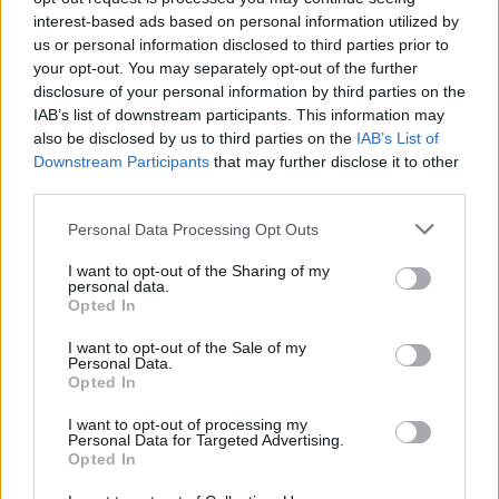
– írta.
interest-based ads based on personal information utilized by
us or personal information disclosed to third parties prior to
7. Alfred Hitchcock
your opt-out. You may separately opt-out of the further
disclosure of your personal information by third parties on the
IAB’s list of downstream participants. This information may
also be disclosed by us to third parties on the
IAB’s List of
Downstream Participants
that may further disclose it to other
third parties.
Please note that this website/app uses one or more Google
Personal Data Processing Opt Outs
services and may gather and store information including but
not limited to your visit or usage behaviour. You may click to
I want to opt-out of the Sharing of my
personal data.
grant or deny consent to Google and its third-party tags to
Opted In
use your data for below specified purposes in below Google
consent section.
I want to opt-out of the Sale of my
Personal Data.
Opted In
I want to opt-out of processing my
Personal Data for Targeted Advertising.
Opted In
A horror nagymestere ovofóbiában szenvedett. Kitalálják, mi