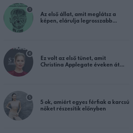
Az első állat, amit meglátsz a
képen, elárulja legrosszabb
tulajdonságodat
Ez volt az első tünet, amit
Christina Applegate éveken át
félreértett, pedig a szklerózis
multiplex egyértelmű jele volt
5 ok, amiért egyes férfiak a karcsú
nőket részesítik előnyben