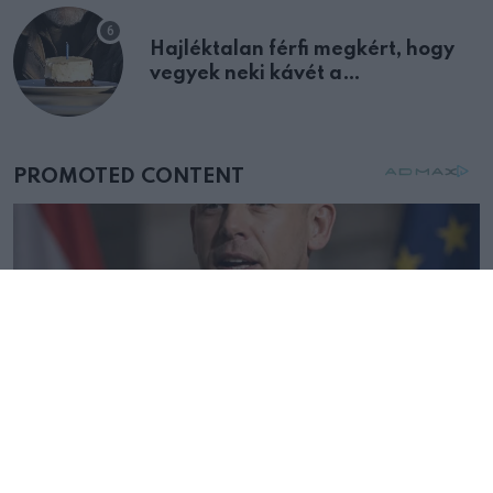
Hajléktalan férfi megkért, hogy
vegyek neki kávét a
születésnapján – órákkal később
mellettem ült az első osztályon