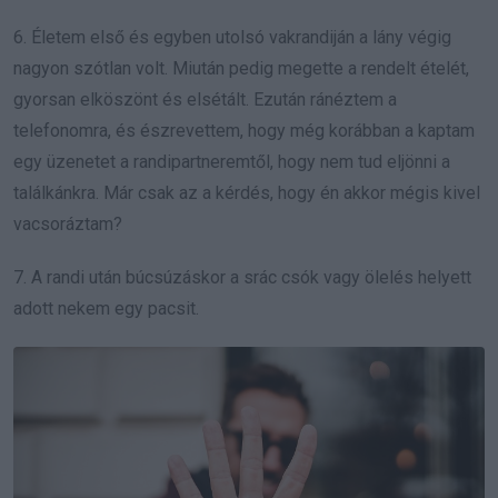
6. Életem első és egyben utolsó vakrandiján a lány végig
nagyon szótlan volt. Miután pedig megette a rendelt ételét,
gyorsan elköszönt és elsétált. Ezután ránéztem a
telefonomra, és észrevettem, hogy még korábban a kaptam
egy üzenetet a randipartneremtől, hogy nem tud eljönni a
találkánkra. Már csak az a kérdés, hogy én akkor mégis kivel
vacsoráztam?
7. A randi után búcsúzáskor a srác csók vagy ölelés helyett
adott nekem egy pacsit.