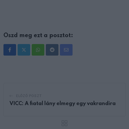
Oszd meg ezt a posztot:
Whatsapp
Reddit
Share
via
Email
ELŐZŐ POSZT
VICC: A fiatal lány elmegy egy vakrandira