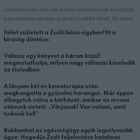
Hetvenéves kor után sok minden elcsendesedik körülöttünk,
a gondolataink azonban gyakran tisztábbá válnak. Az ember
Ítélet született a Zsolti bácsi-ügyben!Itt a
bíróság döntése:
Válassz egy könyvet a három közül:
megmutathatja, milyen nagy változás közeledik
az életedben
A lányom két év kemoterápia után
megkongatta a győzelmi harangot. Már éppen
elhagytuk volna a kórházat, amikor az orvosa
utánunk sietett: „Várjanak! Van valami, amit
tudniuk kell”
Robbanhat az egészségügy egyik legsúlyosabb
ügye: Hegedűs Zsolt feljelentése hatalmas