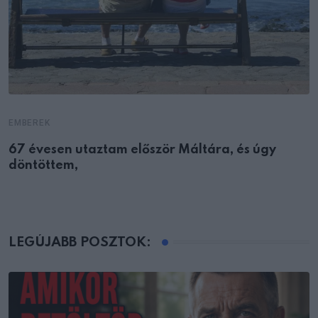
EMBEREK
67 évesen utaztam először Máltára, és úgy
döntöttem,
LEGÚJABB POSZTOK: