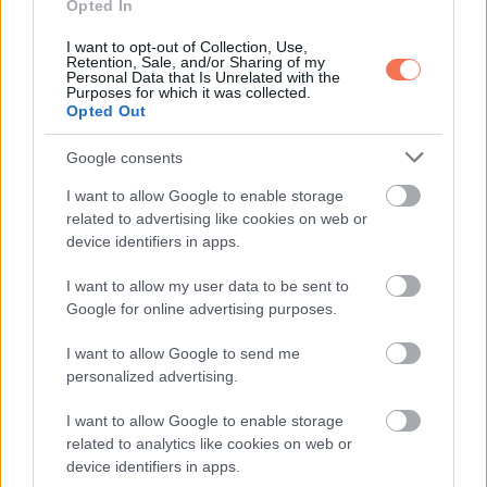
Opted In
elvitt egy elegáns étterembe, ugyanis azt mondta, hogy az a
törzshelye. Megnézte a borlapot és így szólt a pincérhez:
I want to opt-out of Collection, Use,
Retention, Sale, and/or Sharing of my
Personal Data that Is Unrelated with the
Purposes for which it was collected.
– Kérek egy palackkal a 213-asból.
Opted Out
Erre a pincér:
Google consents
I want to allow Google to enable storage
– Ugye tudja, hogy az az ára és nem a sorszáma?
related to advertising like cookies on web or
device identifiers in apps.
A fickó:
I want to allow my user data to be sent to
– Ohhh, akkor a 10-esből kérek egy palackkal.
Google for online advertising purposes.
I want to allow Google to send me
personalized advertising.
I want to allow Google to enable storage
related to analytics like cookies on web or
device identifiers in apps.