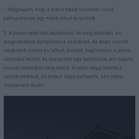
– Megsúgom, hogy a srác a másik teremben veled
párhuzamosan egy másik nővel is randizik.
2. A pasim randi után hazahozott, én meg behívtam, és
megpróbáltunk belopódzni a szobámba. Az apám viszont
meghallott minket és felkelt, kisétált, majd mélyen a párom
szemébe nézett, és szellentett egy hatalmasat, ami nagyon
hosszú másodpercekig tartott. Közben végig tartotta a
szemkontaktust, és amikor végre befejezte, szó nélkül
visszament aludni.