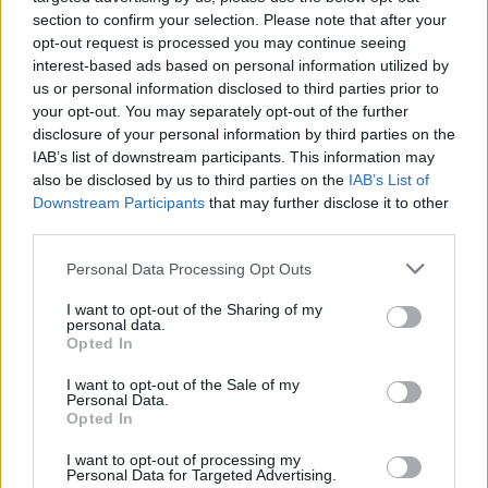
section to confirm your selection. Please note that after your
opt-out request is processed you may continue seeing
interest-based ads based on personal information utilized by
us or personal information disclosed to third parties prior to
your opt-out. You may separately opt-out of the further
disclosure of your personal information by third parties on the
IAB’s list of downstream participants. This information may
also be disclosed by us to third parties on the
IAB’s List of
Downstream Participants
that may further disclose it to other
third parties.
10. Még 21 éves koromban randiztam egy velem egyidős
Please note that this website/app uses one or more Google
lánnyal, aki a randi napján azt mondta, hogy este vegyem fel
Personal Data Processing Opt Outs
services and may gather and store information including but
őt a nagyija házánál. Odamentem a címre, de a lány nem volt
not limited to your visit or usage behaviour. You may click to
I want to opt-out of the Sharing of my
personal data.
ott, csak a nagymamája, aki egy lenge hálóingben nyitott
grant or deny consent to Google and its third-party tags to
Opted In
use your data for below specified purposes in below Google
ajtót, és és beinvitált engem egy gyertyafényes, romantikus
consent section.
I want to opt-out of the Sale of my
vacsorára. Kiderült, hogy a lány nem is akart tőlem semmit,
Personal Data.
Opted In
hanem a nagymamájával akart összehozni.
I want to opt-out of processing my
11. Angliában élek, és egyszer egy fickó már az első randin
Personal Data for Targeted Advertising.