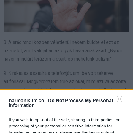
8. A srác randi közben véletlenül nekem küldte el ezt az
üzenetet, amit valójában az egyik haverjának akart: „Nyugi
haver, mindjárt lerázom a csajt, és mehetünk bulizni.”
9. Kirakta az asztalra a telefonját, ami be volt tekerve
alufóliával. Megkérdeztem tőle az okát, mire azt válaszolta,
hogy azért van alufóliába csomgolva, hogy ne hallgathassák
le.
harmonikum.co -
Do Not Process My Personal
Information
If you wish to opt-out of the sale, sharing to third parties, or
processing of your personal or sensitive information for
targeted advertising by us, please use the below opt-out