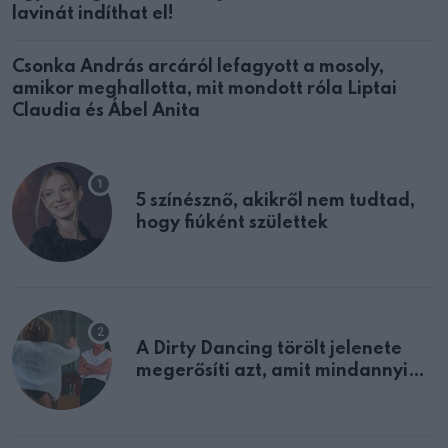
lavinát indíthat el!
Csonka András arcáról lefagyott a mosoly,
amikor meghallotta, mit mondott róla Liptai
Claudia és Ábel Anita
5 színésznő, akikről nem tudtad,
hogy fiúként születtek
A Dirty Dancing törölt jelenete
megerősíti azt, amit mindannyian
sejtettünk