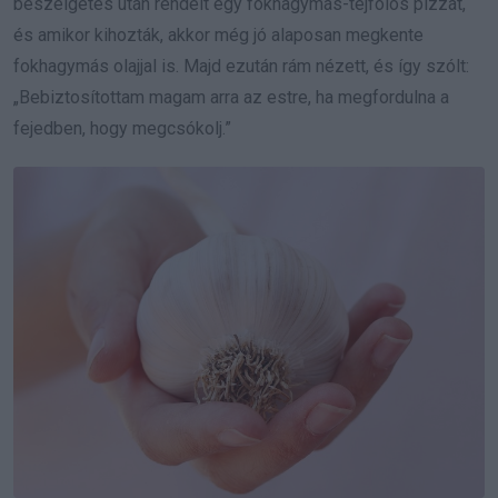
beszélgetés után rendelt egy fokhagymás-tejfölös pizzát,
és amikor kihozták, akkor még jó alaposan megkente
fokhagymás olajjal is. Majd ezután rám nézett, és így szólt:
„Bebiztosítottam magam arra az estre, ha megfordulna a
fejedben, hogy megcsókolj.”