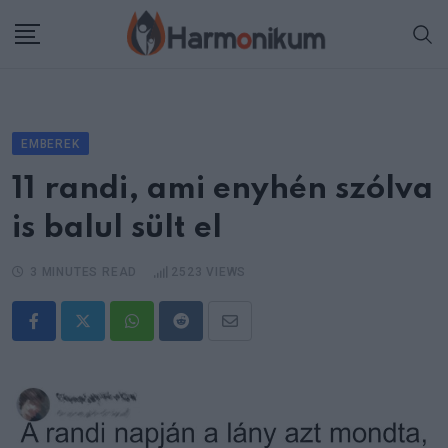
Skip
to
content
EMBEREK
11 randi, ami enyhén szólva
is balul sült el
3 MINUTES READ
2523
VIEWS
Whatsapp
Reddit
Share
via
Email