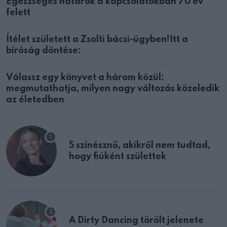
Egészséges határok a kapcsolatokban 70 év
felett
Ítélet született a Zsolti bácsi-ügyben!Itt a
bíróság döntése:
Válassz egy könyvet a három közül:
megmutathatja, milyen nagy változás közeledik
az életedben
5 színésznő, akikről nem tudtad,
hogy fiúként születtek
A Dirty Dancing törölt jelenete