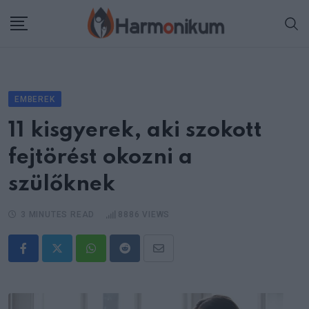
Skip
to
content
EMBEREK
11 kisgyerek, aki szokott
fejtörést okozni a
szülőknek
3 MINUTES READ
8886
VIEWS
Whatsapp
Reddit
Share
via
Email