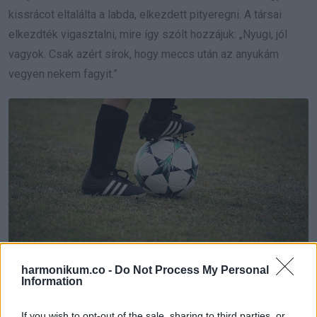
kissrácot eltalálta a labda, elkezdett pityeregni. A társai
elkezdték vigasztalni, mire így szólt hozzájuk: „Nyugi, jól
vagyok. Csak azért sírok, hogy meccs után az anyukám
vegyen nekem fagyit.”
harmonikum.co -
Do Not Process My Personal
9. A kisfiam nem akarta megenni a vacsoráját, ezért
Information
mondtam neki, hogy ha nem eszi meg, akkor kikapcsolom a
If you wish to opt-out of the sale, sharing to third parties, or