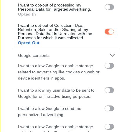
I want to opt-out of processing my
Personal Data for Targeted Advertising.
Opted In
I want to opt-out of Collection, Use,
Retention, Sale, and/or Sharing of my
Personal Data that Is Unrelated with the
Purposes for which it was collected.
11. Nehéz napom volt a melóban, és amikor a hazaértem a
Opted Out
kislányom így fogadott:
Google consents
– Az a legfontosabb munkád, hogy az apukám vagy, és
I want to allow Google to enable storage
related to advertising like cookies on web or
ebben te vagy legjobb. Ha majd anyu elhagy téged egy
device identifiers in apps.
másik apuért, én azt fogom mondani neki, hogy a régi
apukám a kedvencem.
I want to allow my user data to be sent to
Google for online advertising purposes.
– Köszönöm kislányom… amúgy anyu hol van?
I want to allow Google to send me
personalized advertising.
12. Még az is lehet, hogy aput is látni fogja repülni…
I want to allow Google to enable storage