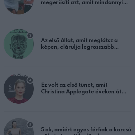
megerősíti azt, amit mindannyian
sejtettünk
Az első állat, amit meglátsz a
képen, elárulja legrosszabb
tulajdonságodat
Ez volt az első tünet, amit
Christina Applegate éveken át
félreértett, pedig a szklerózis
multiplex egyértelmű jele volt
5 ok, amiért egyes férfiak a karcsú