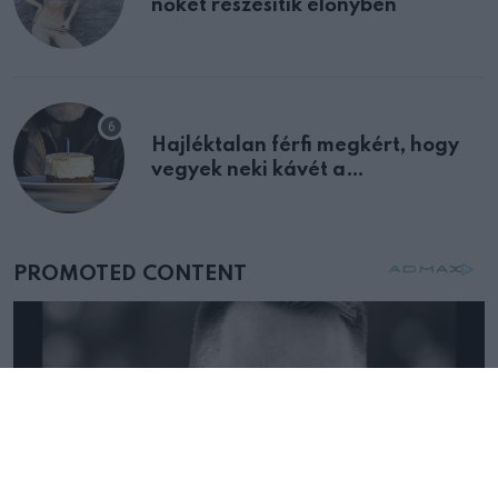
nőket részesítik előnyben
Hajléktalan férfi megkért, hogy
vegyek neki kávét a
születésnapján – órákkal később
mellettem ült az első osztályon