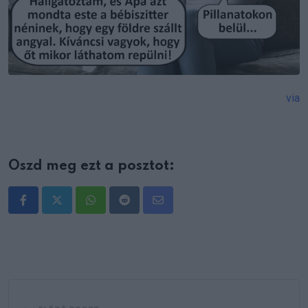
via
Oszd meg ezt a posztot:
Whatsapp
Reddit
Share
via
Email