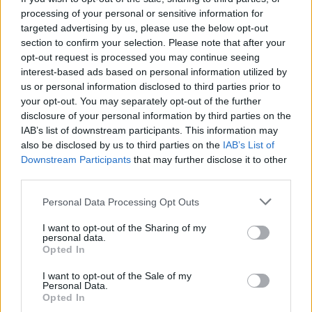
tévét. Ekkor felállt a székből, odament a tévéhez és
processing of your personal or sensitive information for
kikapcsolta, majd pedig bement a szobájába rajzolni.
targeted advertising by us, please use the below opt-out
Otthagyta a tévét és a vacsorát is… azt hiszem, hogy ezt
section to confirm your selection. Please note that after your
opt-out request is processed you may continue seeing
nevezhetjük sakk-mattnak.
interest-based ads based on personal information utilized by
us or personal information disclosed to third parties prior to
10. Az 5 éves kisfiammal utaztunk a metrón, és
your opt-out. You may separately opt-out of the further
észrevettem, hogy elég feltűnően bámulja a mellette ülő
disclosure of your personal information by third parties on the
IAB’s list of downstream participants. This information may
csinos, fiatal nőt. Majd aztán hirtelen a kisfiam
also be disclosed by us to third parties on the
IAB’s List of
megkocogtatta a vállát, és így szólt hozzá:
Downstream Participants
that may further disclose it to other
third parties.
– Nekem nagyon sok legóm van ám. Ha eljössz hozzánk,
Please note that this website/app uses one or more Google
Personal Data Processing Opt Outs
akkor megmutatom neked.
services and may gather and store information including but
not limited to your visit or usage behaviour. You may click to
I want to opt-out of the Sharing of my
personal data.
grant or deny consent to Google and its third-party tags to
Opted In
use your data for below specified purposes in below Google
consent section.
I want to opt-out of the Sale of my
Personal Data.
Opted In