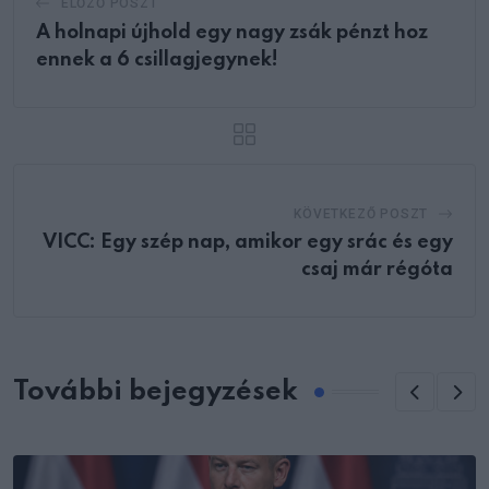
ELŐZŐ POSZT
A holnapi újhold egy nagy zsák pénzt hoz
ennek a 6 csillagjegynek!
KÖVETKEZŐ POSZT
VICC: Egy szép nap, amikor egy srác és egy
csaj már régóta
További bejegyzések