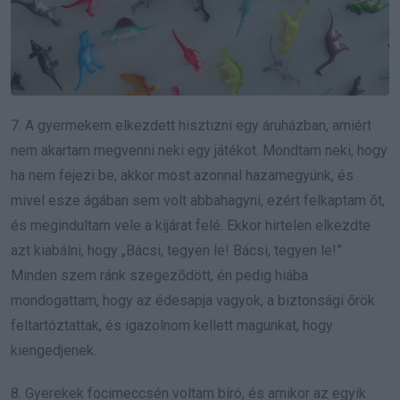
7. A gyermekem elkezdett hisztizni egy áruházban, amiért
nem akartam megvenni neki egy játékot. Mondtam neki, hogy
ha nem fejezi be, akkor most azonnal hazamegyünk, és
mivel esze ágában sem volt abbahagyni, ezért felkaptam őt,
és megindultam vele a kijárat felé. Ekkor hirtelen elkezdte
azt kiabálni, hogy „Bácsi, tegyen le! Bácsi, tegyen le!”
Minden szem ránk szegeződött, én pedig hiába
mondogattam, hogy az édesapja vagyok, a biztonsági őrök
feltartóztattak, és igazolnom kellett magunkat, hogy
kiengedjenek.
8. Gyerekek focimeccsén voltam bíró, és amikor az egyik