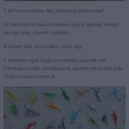
5. Az 5 éves kisfiam: Apu, neked sok pénzed van?
Én: Hát tudod én más értelemben vagyok gazdag. Például
van egy szép, szerető családom.
A kisfiam: Aha, szóval akkor csóró vagy…
6. A kisfiam egyik reggel azt mondta, hogy neki már
felesleges tovább iskolába járnia, ugyanis már kívülről tudja
10 dinoszaurusz nevét is.