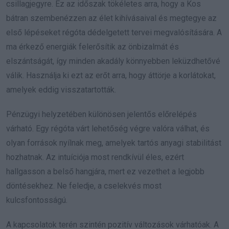
csillagjegyre. Ez az időszak tökéletes arra, hogy a Kos
bátran szembenézzen az élet kihívásaival és megtegye az
első lépéseket régóta dédelgetett tervei megvalósítására. A
ma érkező energiák felerősítik az önbizalmát és
elszántságát, így minden akadály könnyebben leküzdhetővé
válik. Használja ki ezt az erőt arra, hogy áttörje a korlátokat,
amelyek eddig visszatartották.
Pénzügyi helyzetében különösen jelentős előrelépés
várható. Egy régóta várt lehetőség végre valóra válhat, és
olyan források nyílnak meg, amelyek tartós anyagi stabilitást
hozhatnak. Az intuíciója most rendkívül éles, ezért
hallgasson a belső hangjára, mert ez vezethet a legjobb
döntésekhez. Ne feledje, a cselekvés most
kulcsfontosságú.
A kapcsolatok terén szintén pozitív változások várhatóak. A