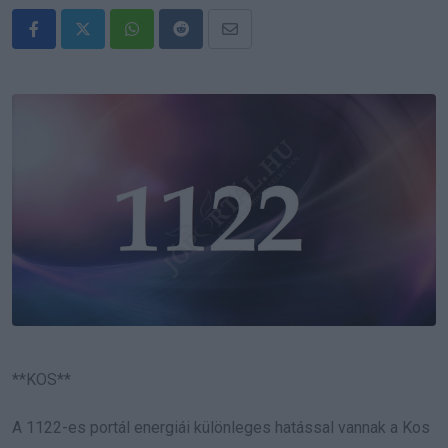
Whatsapp
Reddit
Share
via
Email
**KOS**
A 1122-es portál energiái különleges hatással vannak a Kos