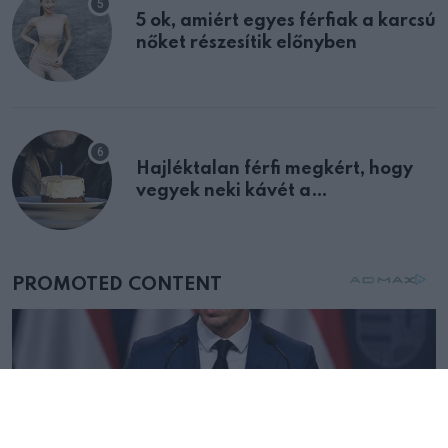
5 ok, amiért egyes férfiak a karcsú
nőket részesítik előnyben
Hajléktalan férfi megkért, hogy
vegyek neki kávét a
születésnapján – órákkal később
mellettem ült az első osztályon