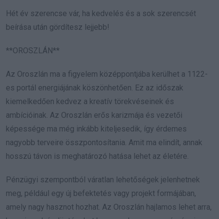
Hét év szerencse vár, ha kedvelés és a sok szerencsét
beírása után gördítesz lejjebb!
**OROSZLÁN**
Az Oroszlán ma a figyelem középpontjába kerülhet a 1122-
es portál energiájának köszönhetően. Ez az időszak
kiemelkedően kedvez a kreatív törekvéseinek és
ambícióinak. Az Oroszlán erős karizmája és vezetői
képessége ma még inkább kiteljesedik, így érdemes
nagyobb terveire összpontosítania. Amit ma elindít, annak
hosszú távon is meghatározó hatása lehet az életére.
Pénzügyi szempontból váratlan lehetőségek jelenhetnek
meg, például egy új befektetés vagy projekt formájában,
amely nagy hasznot hozhat. Az Oroszlán hajlamos lehet arra,