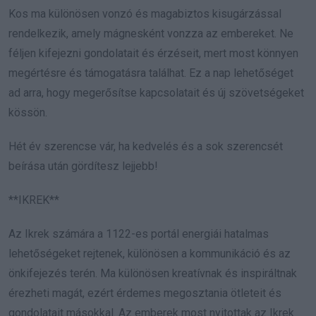
Kos ma különösen vonzó és magabiztos kisugárzással
rendelkezik, amely mágnesként vonzza az embereket. Ne
féljen kifejezni gondolatait és érzéseit, mert most könnyen
megértésre és támogatásra találhat. Ez a nap lehetőséget
ad arra, hogy megerősítse kapcsolatait és új szövetségeket
kössön.
Hét év szerencse vár, ha kedvelés és a sok szerencsét
beírása után gördítesz lejjebb!
**IKREK**
Az Ikrek számára a 1122-es portál energiái hatalmas
lehetőségeket rejtenek, különösen a kommunikáció és az
önkifejezés terén. Ma különösen kreatívnak és inspiráltnak
érezheti magát, ezért érdemes megosztania ötleteit és
gondolatait másokkal. Az emberek most nyitottak az Ikrek