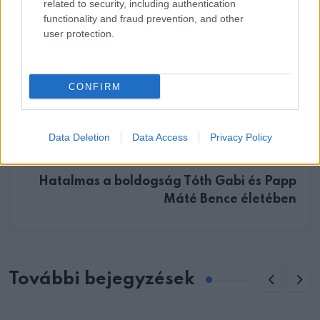
related to security, including authentication
functionality and fraud prevention, and other
user protection.
ELŐZŐ POSZT
Idegösszeomlást kapott Pásztor Anna!
CONFIRM
Data Deletion
Data Access
Privacy Policy
KÖVETKEZŐ POSZT
Hatalmas a boldogság Tóth Gabi és Papp
Máté Bence életében
További bejegyzések