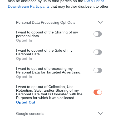
also be disclosed by us to third parties on the
IAB’s List of
Downstream Participants
that may further disclose it to other
és a fejlődés új kapuit nyitja meg. Ez a nap tele van
third parties.
optimizmussal és lehetőségekkel, amelyek segítenek
Please note that this website/app uses one or more Google
abban, hogy a Nyilas új irányba terelje életét. Most érdemes
Personal Data Processing Opt Outs
services and may gather and store information including but
a hosszú távú célokra fókuszálni, mert a ma meghozott
not limited to your visit or usage behaviour. You may click to
I want to opt-out of the Sharing of my
personal data.
döntések meghatározó hatással lehetnek a jövőjére. A
grant or deny consent to Google and its third-party tags to
Opted In
use your data for below specified purposes in below Google
bátorság és a hit a siker kulcsa.
consent section.
I want to opt-out of the Sale of my
Personal Data.
Anyagi helyzetében szerencsés fordulat várható. Egy
Opted In
váratlan lehetőség, például egy előléptetés vagy egy új
I want to opt-out of processing my
üzleti ajánlat révén jelentős javulás következhet be. A
Personal Data for Targeted Advertising.
Opted In
Nyilasnak most érdemes bátran vállalnia a kihívásokat, mert
ezek a próbák hozzásegítik ahhoz, hogy elérje céljait. Az
I want to opt-out of Collection, Use,
Retention, Sale, and/or Sharing of my
anyagi gyarapodás mellett érzelmi megelégedettség is
Personal Data that Is Unrelated with the
Purposes for which it was collected.
várható.
Opted Out
A kapcsolatok terén is pozitív változásokra számíthat. A
Google consents