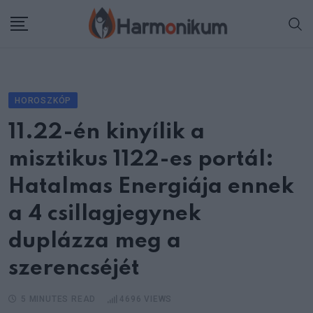
Skip
to
content
HOROSZKÓP
11.22-én kinyílik a
misztikus 1122-es portál:
Hatalmas Energiája ennek
a 4 csillagjegynek
duplázza meg a
szerencséjét
5 MINUTES READ
4696
VIEWS