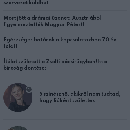
szervezet küldhet
Most jött a drámai üzenet: Ausztriából
figyelmeztették Magyar Pétert!
Egészséges határok a kapcsolatokban 70 év
felett
Ítélet született a Zsolti bácsi-ügyben!Itt a
bíróság döntése:
5 színésznő, akikről nem tudtad,
hogy fiúként születtek