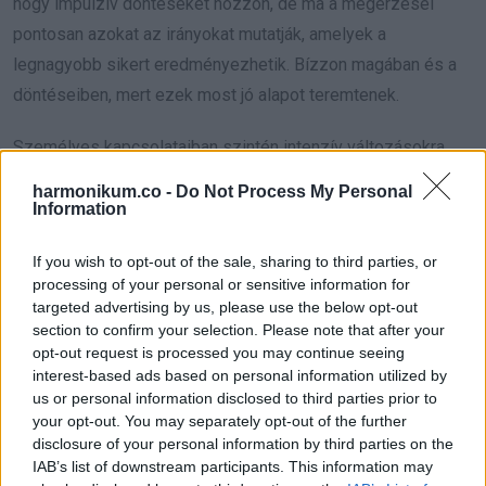
hogy impulzív döntéseket hozzon, de ma a megérzései
pontosan azokat az irányokat mutatják, amelyek a
legnagyobb sikert eredményezhetik. Bízzon magában és a
döntéseiben, mert ezek most jó alapot teremtenek.
Személyes kapcsolataiban szintén intenzív változásokra
számíthat. Az Oroszlán ma különösen vonzó és magabiztos
harmonikum.co -
Do Not Process My Personal
kisugárzással rendelkezik, amely mágnesként vonzza a
Information
pozitív embereket. Ez a nap tökéletes alkalom arra, hogy
If you wish to opt-out of the sale, sharing to third parties, or
megerősítse meglévő kapcsolatait, vagy újakat alakítson ki,
processing of your personal or sensitive information for
amelyek fontos szerepet játszhatnak a jövőjében.
targeted advertising by us, please use the below opt-out
section to confirm your selection. Please note that after your
Hét év szerencse vár, ha kedvelés és a sok szerencsét
opt-out request is processed you may continue seeing
interest-based ads based on personal information utilized by
beírása után gördítesz lejjebb!
us or personal information disclosed to third parties prior to
your opt-out. You may separately opt-out of the further
**NYILAS**
disclosure of your personal information by third parties on the
IAB’s list of downstream participants. This information may
A Nyilas számára a 1122-es portál energiája a növekedés