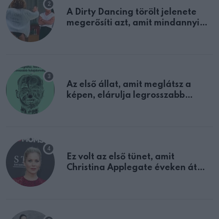
A Dirty Dancing törölt jelenete
megerősíti azt, amit mindannyian
sejtettünk
Az első állat, amit meglátsz a
képen, elárulja legrosszabb
tulajdonságodat
Ez volt az első tünet, amit
Christina Applegate éveken át
félreértett, pedig a szklerózis
multiplex egyértelmű jele volt