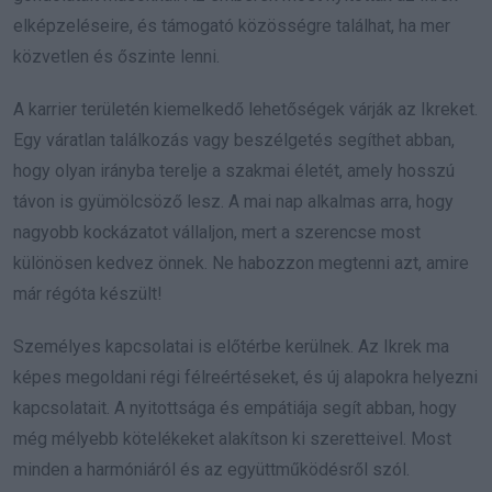
elképzeléseire, és támogató közösségre találhat, ha mer
közvetlen és őszinte lenni.
A karrier területén kiemelkedő lehetőségek várják az Ikreket.
Egy váratlan találkozás vagy beszélgetés segíthet abban,
hogy olyan irányba terelje a szakmai életét, amely hosszú
távon is gyümölcsöző lesz. A mai nap alkalmas arra, hogy
nagyobb kockázatot vállaljon, mert a szerencse most
különösen kedvez önnek. Ne habozzon megtenni azt, amire
már régóta készült!
Személyes kapcsolatai is előtérbe kerülnek. Az Ikrek ma
képes megoldani régi félreértéseket, és új alapokra helyezni
kapcsolatait. A nyitottsága és empátiája segít abban, hogy
még mélyebb kötelékeket alakítson ki szeretteivel. Most
minden a harmóniáról és az együttműködésről szól.