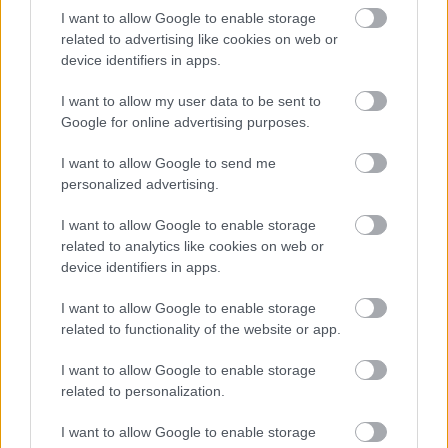
Nyilas ma könnyen találkozhat olyan emberekkel, akik
I want to allow Google to enable storage
inspirációt és támogatást nyújtanak számára. Ez a nap
related to advertising like cookies on web or
device identifiers in apps.
különösen kedvez a baráti és szerelmi kapcsolatok
elmélyítésének. Használja ki az alkalmat arra, hogy kifejezze
I want to allow my user data to be sent to
Google for online advertising purposes.
háláját és szeretetét azok iránt, akik fontosak az életében.
I want to allow Google to send me
Hét év szerencse vár, ha kedvelés és a sok szerencsét
personalized advertising.
beírása után gördítesz lejjebb!
I want to allow Google to enable storage
related to analytics like cookies on web or
device identifiers in apps.
Oszd meg ezt a posztot:
I want to allow Google to enable storage
related to functionality of the website or app.
Whatsapp
Reddit
Share
I want to allow Google to enable storage
via
related to personalization.
Email
I want to allow Google to enable storage