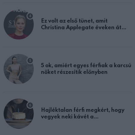
Ez volt az első tünet, amit
Christina Applegate éveken át
félreértett, pedig a szklerózis
multiplex egyértelmű jele volt
5 ok, amiért egyes férfiak a karcsú
nőket részesítik előnyben
Hajléktalan férfi megkért, hogy
vegyek neki kávét a
születésnapján – órákkal később
mellettem ült az első osztályon