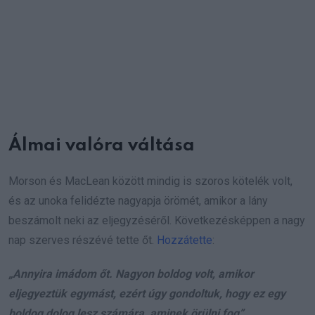
Álmai valóra váltása
Morson és MacLean között mindig is szoros kötelék volt,
és az unoka felidézte nagyapja örömét, amikor a lány
beszámolt neki az eljegyzéséről. Következésképpen a nagy
nap szerves részévé tette őt.
Hozzátette
:
„Annyira imádom őt. Nagyon boldog volt, amikor
eljegyeztük egymást, ezért úgy gondoltuk, hogy ez egy
boldog dolog lesz számára, aminek örülni fog”.