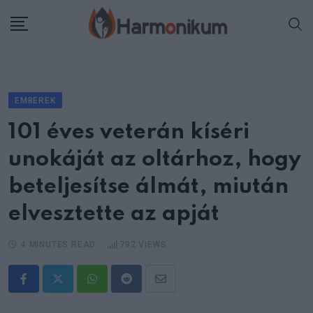
Skip
to
content
EMBEREK
101 éves veterán kíséri
unokáját az oltárhoz, hogy
beteljesítse álmát, miután
elvesztette az apját
4 MINUTES READ
792
VIEWS
Whatsapp
Reddit
Share
via