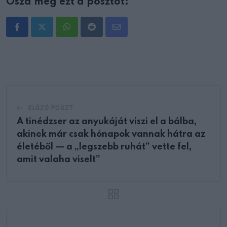
Oszd meg ezt a posztot:
Whatsapp
Reddit
Share
via
Email
ELŐZŐ POSZT
A tinédzser az anyukáját viszi el a bálba,
akinek már csak hónapok vannak hátra az
életéből — a „legszebb ruhát” vette fel,
amit valaha viselt”