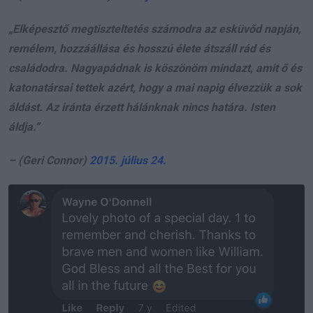
„Elképesztő megtiszteltetés számodra az esküvőd napján,
remélem, hozzáállása és hosszú élete átszáll rád és
családodra. Nagyapádnak is köszönöm mindazt, amit ő és
katonatársai tettek azért, hogy
a mai napig élvezzük a sok
áldást.
Az iránta érzett hálánknak nincs határa. Isten
áldja.”
– (Geri Connor)
2015. július 24.