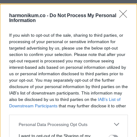
harmonikum.co -
Do Not Process My Personal
Information
If you wish to opt-out of the sale, sharing to third parties, or
processing of your personal or sensitive information for
targeted advertising by us, please use the below opt-out
section to confirm your selection. Please note that after your
opt-out request is processed you may continue seeing
Közeli kötelék fűzte őket
interest-based ads based on personal information utilized by
us or personal information disclosed to third parties prior to
egymáshoz
your opt-out. You may separately opt-out of the further
disclosure of your personal information by third parties on the
Morson messze élt a nagyapjától, de amikor csak lehetett,
IAB’s list of downstream participants. This information may
also be disclosed by us to third parties on the
IAB’s List of
meglátogatta. Az együtt töltött időt mindig kézen fogva
Downstream Participants
that may further disclose it to other
töltötték, mert ő élvezte, megjegyezve, hogy az emberek
third parties.
nem gyakran szeretik megérinteni az idős polgárokat.
Please note that this website/app uses one or more Google
Personal Data Processing Opt Outs
services and may gather and store information including but
MacLean bátor életet élt, a normandiai partraszállás alatt
not limited to your visit or usage behaviour. You may click to
I want to opt-out of the Sharing of my