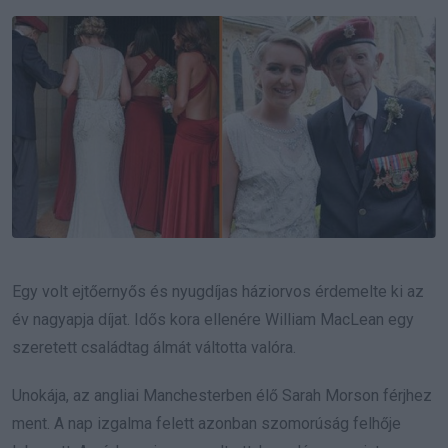
Email
Egy volt ejtőernyős és nyugdíjas háziorvos érdemelte ki az
év nagyapja díjat.
Idős kora ellenére William MacLean egy
szeretett családtag álmát váltotta valóra.
Unokája, az angliai Manchesterben élő Sarah Morson férjhez
ment. A nap izgalma felett azonban szomorúság felhője