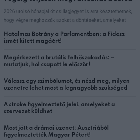
2026 utolsó hónapjai öt csillagjegyet is arra késztethetnek,
hogy végre meghozzák azokat a döntéseket, amelyeket
Hatalmas Botrány a Parlamentben: a Fidesz
ismét kitett magáért!
Megérkezett a brutális felhőszakadás: –
mutatjuk, hol csapott le először!
Válassz egy szimbólumot, és nézd meg, milyen
üzenetre lehet most a legnagyobb szükséged
A stroke figyelmeztető jelei, amelyeket a
szervezet küldhet
Most jött a drámai üzenet: Ausztriából
figyelmeztették Magyar Pétert!