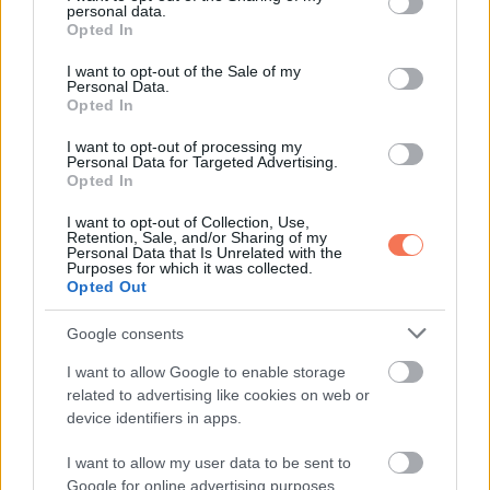
personal data.
szolgált, és egy csepp félelmet sem mutatott. Arról
grant or deny consent to Google and its third-party tags to
Opted In
use your data for below specified purposes in below Google
álmodott, hogy pilóta lesz, de a színvaksága ezt
consent section.
I want to opt-out of the Sale of my
megakadályozta.
Personal Data.
Opted In
Ennek ellenére sikeres katonai karriert futott be, amire
I want to opt-out of processing my
mérhetetlenül büszke volt.
Bár reményei, hogy
Personal Data for Targeted Advertising.
Opted In
repülőgépet irányíthat, soha nem teljesültek, MacLean
segített abban, hogy unokája álmai valóra váljanak.
I want to opt-out of Collection, Use,
Retention, Sale, and/or Sharing of my
Personal Data that Is Unrelated with the
Purposes for which it was collected.
Opted Out
Google consents
I want to allow Google to enable storage
related to advertising like cookies on web or
device identifiers in apps.
I want to allow my user data to be sent to
Google for online advertising purposes.