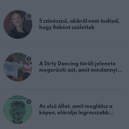
5 színésznő, akikről nem tudtad,
hogy fiúként születtek
A Dirty Dancing törölt jelenete
megerősíti azt, amit mindannyian
sejtettünk
Az első állat, amit meglátsz a
képen, elárulja legrosszabb
tulajdonságodat