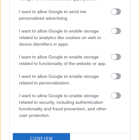
I want to allow Google to send me
personalized advertising.
I want to allow Google to enable storage
related to analytics like cookies on web or
device identifiers in apps.
I want to allow Google to enable storage
related to functionality of the website or app.
Az online válasz
I want to allow Google to enable storage
A nagypapa és unokája esküvője napján készült fotók
related to personalization.
gyönyörűek voltak, és gyorsan elterjedtek, számos
I want to allow Google to enable storage
kommentet gyűjtöttek. A szívből jövő családi szeretet
related to security, including authentication
megnyilvánulása meghatotta a netezőket.
functionality and fraud prevention, and other
user protection.
Olyan hírességek, mint John Bishop komikus, még az
inspiráló posztot is megosztották. Az online közösség is
CONFIRM
MacLean dicséretét zengte, méghozzá jogosan: