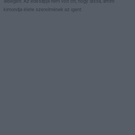
lebegett. Az édesapja nem volt ott, hogy lássa, amint
kimondja élete szerelmének az igent.