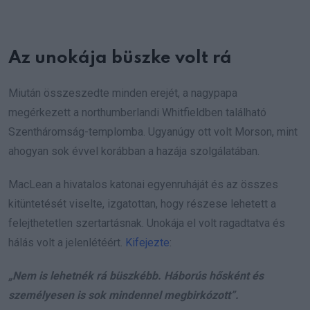
Az unokája büszke volt rá
Miután összeszedte minden erejét, a nagypapa
megérkezett a northumberlandi Whitfieldben található
Szentháromság-templomba. Ugyanúgy ott volt Morson, mint
ahogyan sok évvel korábban a hazája szolgálatában.
MacLean a hivatalos katonai egyenruháját és az összes
kitüntetését viselte, izgatottan, hogy részese lehetett a
felejthetetlen szertartásnak. Unokája el volt ragadtatva és
hálás volt a jelenlétéért.
Kifejezte
:
„Nem is lehetnék rá büszkébb. Háborús hősként és
személyesen is sok mindennel megbirkózott”.