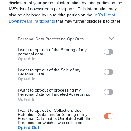
disclosure of your personal information by third parties on the
IAB’s list of downstream participants. This information may
also be disclosed by us to third parties on the
IAB’s List of
Downstream Participants
that may further disclose it to other
third parties.
Please note that this website/app uses one or more Google
Personal Data Processing Opt Outs
services and may gather and store information including but
not limited to your visit or usage behaviour. You may click to
I want to opt-out of the Sharing of my
personal data.
grant or deny consent to Google and its third-party tags to
Opted In
use your data for below specified purposes in below Google
consent section.
I want to opt-out of the Sale of my
Personal Data.
Opted In
I want to opt-out of processing my
Personal Data for Targeted Advertising.
Opted In
I want to opt-out of Collection, Use,
Retention, Sale, and/or Sharing of my
Oszd meg ezt a posztot:
Personal Data that Is Unrelated with the
Purposes for which it was collected.
Opted Out