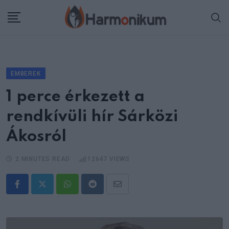
Skip
to
content
EMBEREK
1 perce érkezett a
rendkívüli hír Sárközi
Ákosról
2 MINUTES READ
12647
VIEWS
Whatsapp
Reddit
Share
via
Email