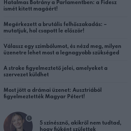
Hatalmas Botrány a Parlamentben: a Fidesz
ismét kitett magáért!
Megérkezett a brutális felhőszakadás: –
mutatjuk, hol csapott le először!
Válassz egy szimbólumot, és nézd meg, milyen
üzenetre lehet most a legnagyobb szükséged
A stroke figyelmeztető jelei, amelyeket a
szervezet küldhet
Most jött a drámai üzenet: Ausztriából
figyelmeztették Magyar Pétert!
5 színésznő, akikről nem tudtad,
hogy fiúként születtek