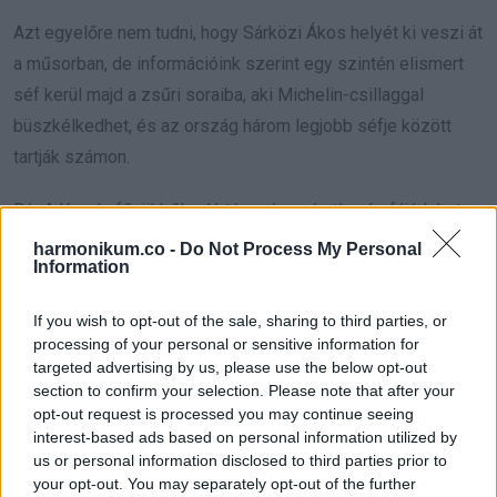
Azt egyelőre nem tudni, hogy Sárközi Ákos helyét ki veszi át
a műsorban, de információink szerint egy szintén elismert
séf kerül majd a zsűri soraiba, aki Michelin-csillaggal
büszkélkedhet, és az ország három legjobb séfje között
tartják számon.
Bár A Konyhafőnökből való távozása váratlan és fájó lehet,
Sárközi Ákos karrierje nem áll meg. Hamarosan újra láthatjuk
harmonikum.co -
Do Not Process My Personal
Information
őt a képernyőn, ugyanis szeptember elsején induló Sztárbox
új évadában is ringbe száll. A támogatásra pedig minden
If you wish to opt-out of the sale, sharing to third parties, or
eddiginél nagyobb szüksége lesz, de felesége biztosította,
processing of your personal or sensitive information for
hogy ebben a nehéz időszakban is mellette áll, és együtt
targeted advertising by us, please use the below opt-out
section to confirm your selection. Please note that after your
néznek szembe a kihívásokkal.
opt-out request is processed you may continue seeing
interest-based ads based on personal information utilized by
Addig is nézzük meg Sárközi Ákos konyháját:
us or personal information disclosed to third parties prior to
your opt-out. You may separately opt-out of the further