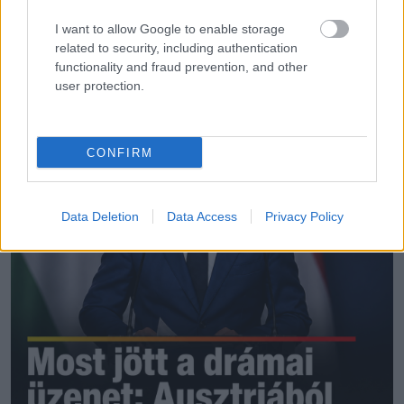
I want to allow Google to enable storage
related to security, including authentication
functionality and fraud prevention, and other
További bejegyzések
user protection.
CONFIRM
Data Deletion
Data Access
Privacy Policy