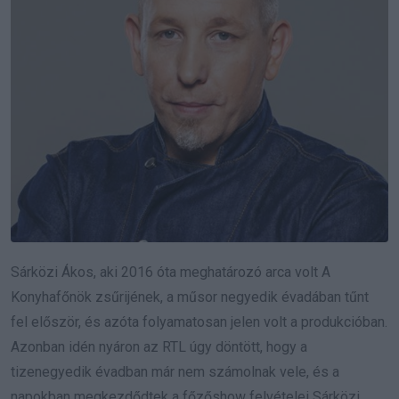
Sárközi Ákos, aki 2016 óta meghatározó arca volt A
Konyhafőnök zsűrijének, a műsor negyedik évadában tűnt
fel először, és azóta folyamatosan jelen volt a produkcióban.
Azonban idén nyáron az RTL úgy döntött, hogy a
tizenegyedik évadban már nem számolnak vele, és a
napokban megkezdődtek a főzőshow felvételei Sárközi