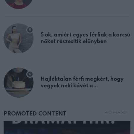
félreértett, pedig a szklerózis
multiplex egyértelmű jele volt
5 ok, amiért egyes férfiak a karcsú
nőket részesítik előnyben
Hajléktalan férfi megkért, hogy
vegyek neki kávét a
születésnapján – órákkal később
mellettem ült az első osztályon