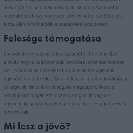
nélkül. A hírtől nemcsak a rajongók, hanem maga a séf is
megdöbbent, hiszen egészen néhány héttel ezelőttig úgy
tudta, idén is folytatódik a szereplése a műsorban.
Felesége támogatása
Bár a döntés váratlanul érte a sztárséfet, felesége, Éva
elárulta, hogy a családon belül továbbra is minden rendben
van. „Nincs az az élethelyzet, amiben ne támogatnánk
egymást, mellette állok. És elárulom, mi most is tökéletesen
jól vagyunk, nincs lelki válság, és megsúgom, Ákos is
remekül érzi magát. Azt hiszem, amíg mi itt vagyunk
egymásnak, gond nem lehet az életünkben” – mondta Éva a
story.hu-nak.
Mi lesz a jövő?