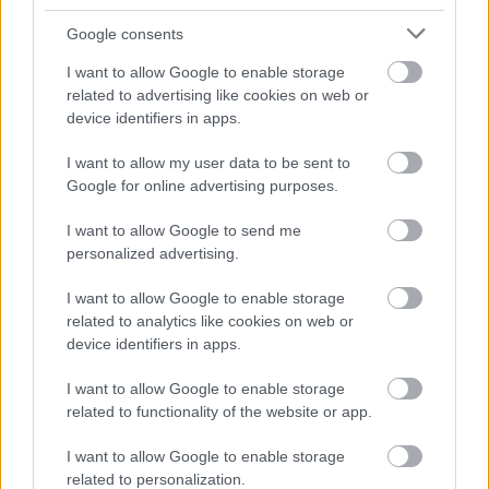
Whatsapp
Reddit
Share
Google consents
via
I want to allow Google to enable storage
Email
related to advertising like cookies on web or
device identifiers in apps.
I want to allow my user data to be sent to
ELŐZŐ POSZT
Google for online advertising purposes.
MINDENKIT ÁTVERT?! Megszólalt a török
I want to allow Google to send me
sportlövő:
personalized advertising.
I want to allow Google to enable storage
related to analytics like cookies on web or
device identifiers in apps.
I want to allow Google to enable storage
KÖVETKEZŐ POSZT
related to functionality of the website or app.
Pataki Ágin nem fog az idő, 72 évesen úgy
néz ki mint egy tinilány! A combjait
I want to allow Google to enable storage
nézzétek
related to personalization.