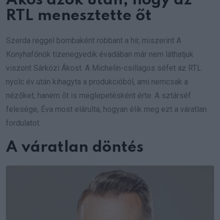
Ákos azok után, hogy az
RTL menesztette őt
Szerda reggel bombaként robbant a hír, miszerint A
Konyhafőnök tizenegyedik évadában már nem láthatjuk
viszont Sárközi Ákost. A Michelin-csillagos séfet az RTL
nyolc év után kihagyta a produkcióból, ami nemcsak a
nézőket, hanem őt is meglepetésként érte. A sztárséf
felesége, Éva most elárulta, hogyan élik meg ezt a váratlan
fordulatot.
A váratlan döntés