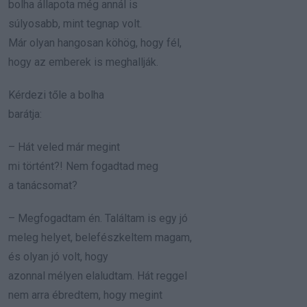
bolha állapota még annál is
súlyosabb, mint tegnap volt.
Már olyan hangosan köhög, hogy fél,
hogy az emberek is meghallják.
Kérdezi tőle a bolha
barátja:
– Hát veled már megint
mi történt?! Nem fogadtad meg
a tanácsomat?
– Megfogadtam én. Találtam is egy jó
meleg helyet, belefészkeltem magam,
és olyan jó volt, hogy
azonnal mélyen elaludtam. Hát reggel
nem arra ébredtem, hogy megint