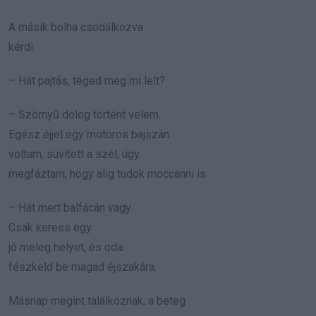
A másik bolha csodálkozva
kérdi:
– Hát pajtás, téged meg mi lelt?
– Szörnyű dolog történt velem.
Egész éjjel egy motoros bajszán
voltam, süvített a szél, úgy
megfáztam, hogy alig tudok moccanni is.
– Hát mert balfácán vagy.
Csak keress egy
jó meleg helyet, és oda
fészkeld be magad éjszakára.
Másnap megint találkoznak, a beteg