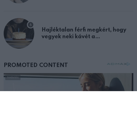
Hajléktalan férfi megkért, hogy
vegyek neki kávét a
születésnapján – órákkal később
mellettem ült az első osztályon