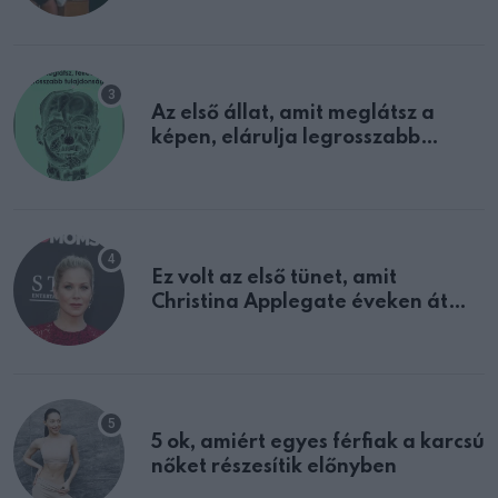
Az első állat, amit meglátsz a
képen, elárulja legrosszabb
tulajdonságodat
Ez volt az első tünet, amit
Christina Applegate éveken át
félreértett, pedig a szklerózis
multiplex egyértelmű jele volt
5 ok, amiért egyes férfiak a karcsú
nőket részesítik előnyben