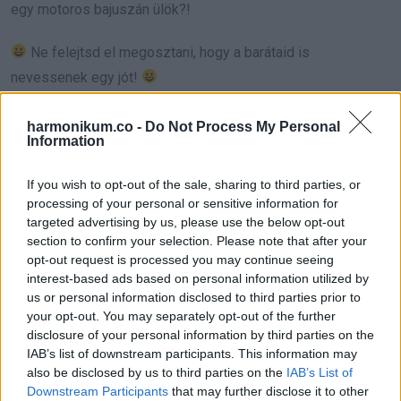
egy motoros bajuszán ülök?!
Ne felejtsd el megosztani, hogy a barátaid is
nevessenek egy jót!
A vicc célja a szórakoztatás, nincs szándékunkban senkit
harmonikum.co -
Do Not Process My Personal
Information
sem megbántani!
If you wish to opt-out of the sale, sharing to third parties, or
Forrás:
tudnodkell.info
processing of your personal or sensitive information for
targeted advertising by us, please use the below opt-out
section to confirm your selection. Please note that after your
opt-out request is processed you may continue seeing
Oszd meg ezt a posztot:
interest-based ads based on personal information utilized by
us or personal information disclosed to third parties prior to
your opt-out. You may separately opt-out of the further
Whatsapp
Reddit
Share
disclosure of your personal information by third parties on the
IAB’s list of downstream participants. This information may
via
also be disclosed by us to third parties on the
IAB’s List of
Email
Downstream Participants
that may further disclose it to other