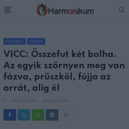
Skip
to
content
ÉLETMÓD
VICCEK
VICC: Összefut két bolha.
Az egyik szörnyen meg van
fázva, prüszköl, fújja az
orrát, alig él
1 MINUTE READ
1308
VIEWS
Whatsapp
Reddit
Share
via