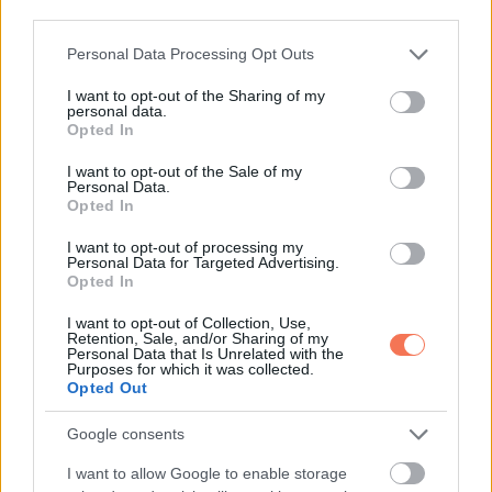
third parties.
Please note that this website/app uses one or more Google
Personal Data Processing Opt Outs
services and may gather and store information including but
ELŐZŐ POSZT
not limited to your visit or usage behaviour. You may click to
I want to opt-out of the Sharing of my
VICC: a nős férfit kérleli a barátnője
personal data.
grant or deny consent to Google and its third-party tags to
Opted In
use your data for below specified purposes in below Google
consent section.
I want to opt-out of the Sale of my
Personal Data.
Opted In
I want to opt-out of processing my
Personal Data for Targeted Advertising.
KÖVETKEZŐ POSZT
Opted In
A hideg fogalma relatív
I want to opt-out of Collection, Use,
Retention, Sale, and/or Sharing of my
Personal Data that Is Unrelated with the
Purposes for which it was collected.
Opted Out
További bejegyzések
Google consents
I want to allow Google to enable storage