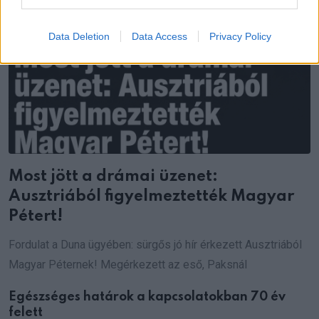
Data Deletion
Data Access
Privacy Policy
Most jött a drámai üzenet:
Ausztriából figyelmeztették Magyar
Pétert!
Fordulat a Duna ügyében: sürgős jó hír érkezett Ausztriából
Magyar Péternek! Megérkezett az eső, Paksnál
Egészséges határok a kapcsolatokban 70 év
felett