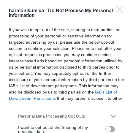
via
harmonikum.co -
Do Not Process My Personal
Email
Information
If you wish to opt-out of the sale, sharing to third parties, or
processing of your personal or sensitive information for
targeted advertising by us, please use the below opt-out
ELŐZŐ POSZT
section to confirm your selection. Please note that after your
16 online vásárlás, ami ablakon kidobott
opt-out request is processed you may continue seeing
pénz volt
interest-based ads based on personal information utilized by
us or personal information disclosed to third parties prior to
your opt-out. You may separately opt-out of the further
disclosure of your personal information by third parties on the
IAB’s list of downstream participants. This information may
also be disclosed by us to third parties on the
IAB’s List of
Downstream Participants
that may further disclose it to other
KÖVETKEZŐ POSZT
third parties.
VICC: A féltékeny feleség egy cetlit talál a
férje zsebében
Please note that this website/app uses one or more Google
Personal Data Processing Opt Outs
services and may gather and store information including but
not limited to your visit or usage behaviour. You may click to
I want to opt-out of the Sharing of my
personal data.