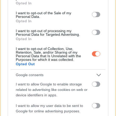
grant or deny consent to Google and its third-party tags to
Opted In
use your data for below specified purposes in below Google
consent section.
További bejegyzések
I want to opt-out of the Sale of my
Personal Data.
Opted In
I want to opt-out of processing my
Personal Data for Targeted Advertising.
Opted In
I want to opt-out of Collection, Use,
Retention, Sale, and/or Sharing of my
Personal Data that Is Unrelated with the
Purposes for which it was collected.
Opted Out
Google consents
I want to allow Google to enable storage
related to advertising like cookies on web or
device identifiers in apps.
I want to allow my user data to be sent to
Google for online advertising purposes.