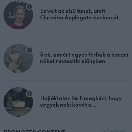
Ez volt az első tünet, amit
Christina Applegate éveken át
félreértett, pedig a szklerózis
multiplex egyértelmű jele volt
5 ok, amiért egyes férfiak a karcsú
nőket részesítik előnyben
Hajléktalan férfi megkért, hogy
vegyek neki kávét a
születésnapján – órákkal később
mellettem ült az első osztályon