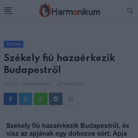
Skip
to
content
VICCEK
Székely fiú hazaérkezik
Budapestről
LESS THAN A MINUTE
4088
VIEWS
Whatsapp
Reddit
Share
via
Email