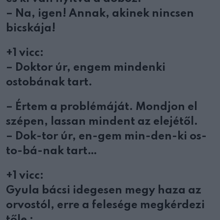
– Na, igen! Annak, akinek nincsen
bicskája!
+1 vicc:
– Doktor úr, engem mindenki
ostobának tart.
– Értem a problémáját. Mondjon el
szépen, lassan mindent az elejétől.
– Dok-tor úr, en-gem min-den-ki os-
to-bá-nak tart…
+1 vicc:
Gyula bácsi idegesen megy haza az
orvostól, erre a felesége megkérdezi
tőle :