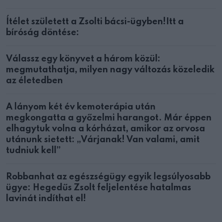
Ítélet született a Zsolti bácsi-ügyben!Itt a
bíróság döntése:
Válassz egy könyvet a három közül:
megmutathatja, milyen nagy változás közeledik
az életedben
A lányom két év kemoterápia után
megkongatta a győzelmi harangot. Már éppen
elhagytuk volna a kórházat, amikor az orvosa
utánunk sietett: „Várjanak! Van valami, amit
tudniuk kell”
Robbanhat az egészségügy egyik legsúlyosabb
ügye: Hegedűs Zsolt feljelentése hatalmas
lavinát indíthat el!