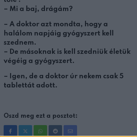
– Mi a baj, drágám?
– A doktor azt mondta, hogy a
halálom napjáig gyógyszert kell
szednem.
– De másoknak is kell szedniük életük
végéig a gyógyszert.
– Igen, de a doktor úr nekem csak 5
tablettát adott.
Oszd meg ezt a posztot:
Whatsapp
Reddit
Share