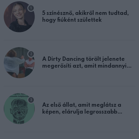
5 színésznő, akikről nem tudtad,
hogy fiúként születtek
A Dirty Dancing törölt jelenete
megerősíti azt, amit mindannyian
sejtettünk
Az első állat, amit meglátsz a
képen, elárulja legrosszabb
tulajdonságodat