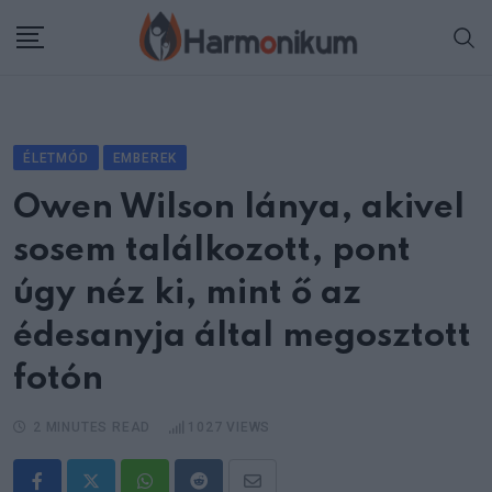
Skip
to
content
ÉLETMÓD
EMBEREK
Owen Wilson lánya, akivel
sosem találkozott, pont
úgy néz ki, mint ő az
édesanyja által megosztott
fotón
2 MINUTES READ
1027
VIEWS