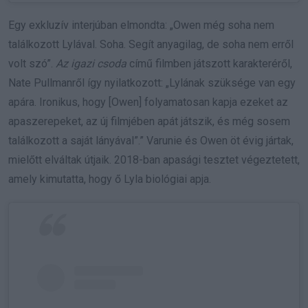
Egy exkluzív interjúban elmondta: „Owen még soha nem
találkozott Lylával. Soha. Segít anyagilag, de soha nem erről
volt szó”.
Az igazi csoda
című filmben játszott karakteréről,
Nate Pullmanről így nyilatkozott: „Lylának szüksége van egy
apára. Ironikus, hogy [Owen] folyamatosan kapja ezeket az
apaszerepeket, az új filmjében apát játszik, és még sosem
találkozott a saját lányával”.” Varunie és Owen öt évig jártak,
mielőtt elváltak útjaik. 2018-ban apasági tesztet végeztetett,
amely kimutatta, hogy ő Lyla biológiai apja.