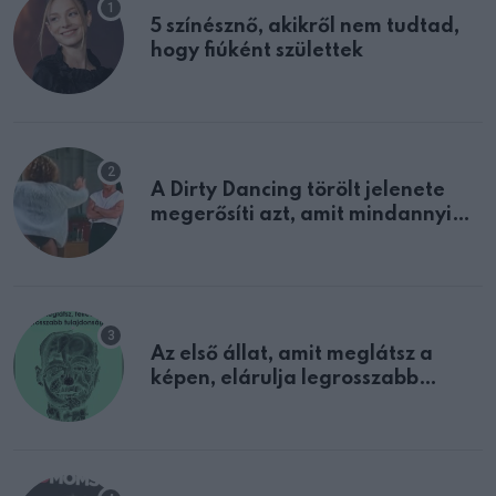
5 színésznő, akikről nem tudtad,
hogy fiúként születtek
A Dirty Dancing törölt jelenete
megerősíti azt, amit mindannyian
sejtettünk
Az első állat, amit meglátsz a
képen, elárulja legrosszabb
tulajdonságodat