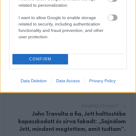
Email
related to personalization.
I want to allow Google to enable storage
related to security, including authentication
functionality and fraud prevention, and other
ELŐZŐ POSZT
user protection.
Az emberek vissza akarják hozni a
háztartástan órákat az iskolákba, hogy
megtanítsák a gyerekeknek az alapvető
CONFIRM
életvezetési készségeket.
Data Deletion
Data Access
Privacy Policy
KÖVETKEZŐ POSZT
John Travolta a fia, Jett holttestébe
kapaszkodott és sírva fakadt: „Sajnálom
Jett, mindent megtettem, amit tudtam”.