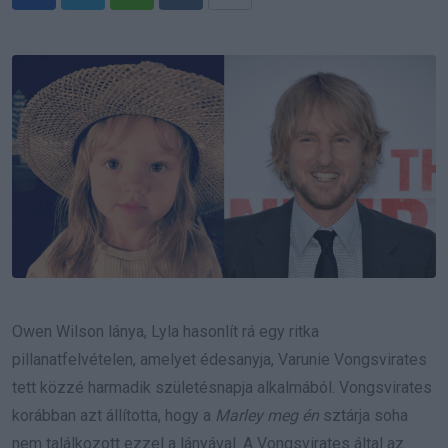
Whatsapp
Reddit
Share
via
Email
Owen Wilson lánya, Lyla hasonlít rá egy ritka
pillanatfelvételen, amelyet édesanyja, Varunie Vongsvirates
tett közzé harmadik születésnapja alkalmából. Vongsvirates
korábban azt állította, hogy a
Marley meg én
sztárja soha
nem találkozott ezzel a lányával. A Vongsvirates által az