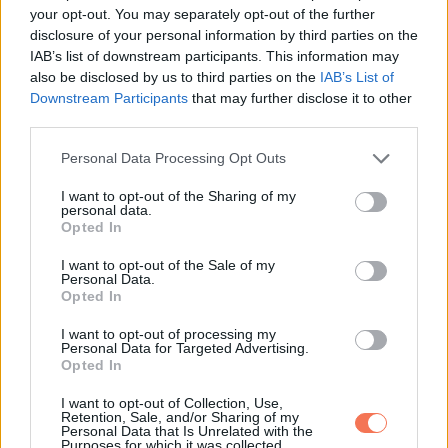
your opt-out. You may separately opt-out of the further
disclosure of your personal information by third parties on the
IAB’s list of downstream participants. This information may
https://t.co/udSaR9O9wD
Owen Wilson has
also be disclosed by us to third parties on the
IAB’s List of
'never' met his daughter
#OwenWilson
Downstream Participants
that may further disclose it to other
@OwenWilson1
https://t.co/M6D0Mo7QC8
third parties.
pic.twitter.com/jzNA0WaDC2
Please note that this website/app uses one or more Google
Personal Data Processing Opt Outs
services and may gather and store information including but
not limited to your visit or usage behaviour. You may click to
I want to opt-out of the Sharing of my
personal data.
— Film-News.co.uk (@FilmNewsWeb)
grant or deny consent to Google and its third-party tags to
Opted In
use your data for below specified purposes in below Google
November 11, 2019
consent section.
I want to opt-out of the Sale of my
Personal Data.
Opted In
I want to opt-out of processing my
Úgy tűnik, Owen mindig figyelmen kívül hagyja Lylát, amikor
Personal Data for Targeted Advertising.
Opted In
nyilvánosan beszél a gyerekeiről. A két fia neveléséről
beszélt, miközben a Verdák 3. részét népszerűsítette az
I want to opt-out of Collection, Use,
Retention, Sale, and/or Sharing of my
Ellen DeGeneres Show-ban.
Personal Data that Is Unrelated with the
Purposes for which it was collected.