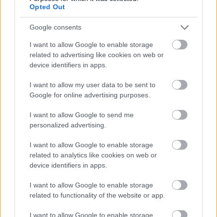
Opted Out
Az
Esquire
-nek adott 2021-es interjújában megemlítette
Google consents
„egyedülálló apai időbeosztását” is, de lányát, Lylát ismét
nem említette. Az interjúban látták, ahogy levágja Finn
I want to allow Google to enable storage
related to advertising like cookies on web or
körmét, és a sportkomplexumba megy, hogy találkozzon
device identifiers in apps.
Roberttel. Vongsvirates 2018-ban adott életet Lyla-juknak,
és azóta egyedül neveli a gyermeket, Wilson
I want to allow my user data to be sent to
Google for online advertising purposes.
közreműködése nélkül, némi anyagi segítségen kívül.
I want to allow Google to send me
via
personalized advertising.
I want to allow Google to enable storage
related to analytics like cookies on web or
device identifiers in apps.
Oszd meg ezt a posztot:
I want to allow Google to enable storage
related to functionality of the website or app.
Whatsapp
Reddit
Share
via
I want to allow Google to enable storage