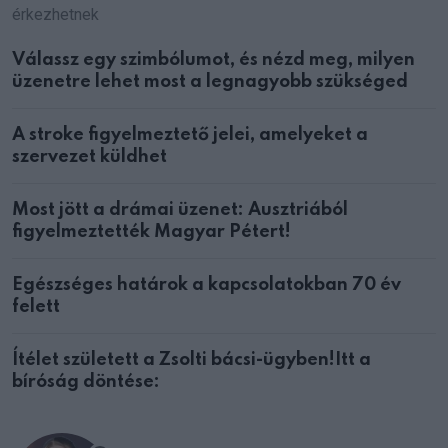
érkezhetnek
Válassz egy szimbólumot, és nézd meg, milyen
üzenetre lehet most a legnagyobb szükséged
A stroke figyelmeztető jelei, amelyeket a
szervezet küldhet
Most jött a drámai üzenet: Ausztriából
figyelmeztették Magyar Pétert!
Egészséges határok a kapcsolatokban 70 év
felett
Ítélet született a Zsolti bácsi-ügyben!Itt a
bíróság döntése: