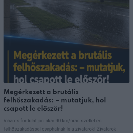
Megérkezett a brutális
felhőszakadás: – mutatjuk, hol
csapott le először!
Viharos fordulat jön: akár 90 km/órás széllel és
felhőszakadással csaphatnak le a zivatarok! Zivatarok