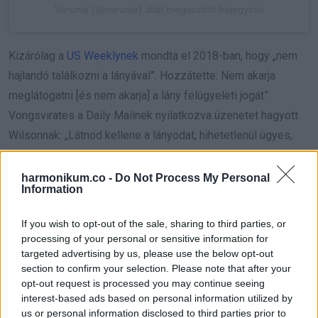
Varunie (@varunie) által megosztott bejegyzés
Kizárólag a
US Weeklynek
mondta el 2018-ban, hogy „nem
hajlandó találkozni a lányával”. Hozzátette: Nem akarja
meglátogatni [és nem akarja] a lány felügyeleti jogát”.
Vongsvirates a Daily Mailnek nyilatkozva üzenetet hagyott
Wilsonnak: „Látnod kellene a lányodat, hihetetlenül ügyes,
nagyon lemaradsz róla. Pont úgy néz ki, mint te”. Owennek
Laylán kívül még két másik fia van volt párjával. A
harmonikum.co -
Do Not Process My Personal
Information
színésznek van egy 10 éves, Robert nevű fia volt
barátnőjével, Jade Duell-lel, akivel állítólag 2011-ben váltak
If you wish to opt-out of the sale, sharing to third parties, or
el. Caroline Lindqvist fitneszedzővel pedig egy hatéves,
processing of your personal or sensitive information for
targeted advertising by us, please use the below opt-out
Finn nevű gyermekük van – írja a Daily Mail.
section to confirm your selection. Please note that after your
opt-out request is processed you may continue seeing
interest-based ads based on personal information utilized by
us or personal information disclosed to third parties prior to