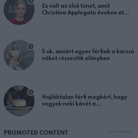
Ez volt az első tünet, amit
Christina Applegate éveken át
félreértett, pedig a szklerózis
multiplex egyértelmű jele volt
5 ok, amiért egyes férfiak a karcsú
nőket részesítik előnyben
Hajléktalan férfi megkért, hogy
vegyek neki kávét a
születésnapján – órákkal később
mellettem ült az első osztályon