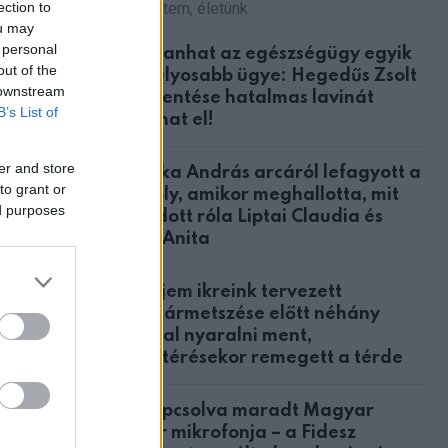
ection to
Azt hittem, életünk
ou may
 personal
Robbanhat az egészségügy egyik
out of the
legsúlyosabb ügye: Hegedűs Zsolt
 downstream
feljelentése hatalmas lavinát
B’s List of
indíthat el!
er and store
Csonka András arcáról lefagyott a
to grant or
mosoly, amikor meghallotta, mit
ed purposes
mondott róla Liptai Claudia és
Ábel Anita
A férjem ikreink tervezett
ltek. A
császármetszése előtt néhány
n.
nappal nyaralni ment,
hazatérésekor remegett a térde
agát ilyen
Bekapcsolva maradt Magyar
olyamatos
Péter mikrofonja – a Fidesz