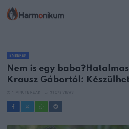
Skip
to
content
EMBEREK
Nem is egy baba?Hatalmas 
Krausz Gábortól: Készülhe
1 MINUTE READ
31272
VIEWS
Whatsapp
Reddit