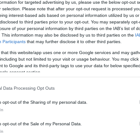
formation for targeted advertising by us, please use the below opt-out s
r selection. Please note that after your opt-out request is processed y
eing interest-based ads based on personal information utilized by us or
disclosed to third parties prior to your opt-out. You may separately opt-
losure of your personal information by third parties on the IAB’s list of
. This information may also be disclosed by us to third parties on the
IA
Participants
that may further disclose it to other third parties.
 that this website/app uses one or more Google services and may gath
including but not limited to your visit or usage behaviour. You may click 
 to Google and its third-party tags to use your data for below specifi
ogle consent section.
l Data Processing Opt Outs
őjüket, amelyről a Meglepetés magazinnak adott interjúban mesé
nyvelhet el, komoly döntéseket hozott a jövőjükkel kapcsolatba
o opt-out of the Sharing of my personal data.
In
dát nem vállalta el, hogy több időt tölthessen a tánciskolájának
apíthassanak. A táncművésznő elmondta, hogy soha nem érezte m
o opt-out of the Sale of my Personal Data.
In
egy új életszakasz kezdete, amelyet hosszas sportkarrier és f