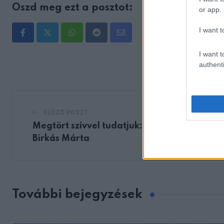
Oszd meg ezt a posztot:
or app.
I want t
Whatsapp
Reddit
Share
via
I want t
authenti
Email
ELŐZŐ POSZT
Megtört szívvel tudatjuk: Meghalt Dr.
Birkás Márta
További bejegyzések