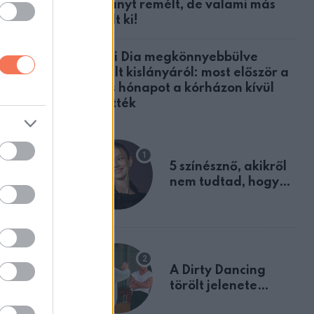
botrányt remélt, de valami más
derült ki!
közös
sokra a
Nyári Dia megkönnyebbülve
mesélt kislányáról: most először a
teljes hónapot a kórházon kívül
töltötték
közös
m mert
5 színésznő, akikről
nem tudtad, hogy
fiúként születtek
apcsolat
A Dirty Dancing
törölt jelenete
megerősíti azt, amit