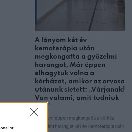
A lányom két év
kemoterápia után
megkongatta a győzelmi
harangot. Már éppen
elhagytuk volna a
kórházat, amikor az orvosa
utánunk sietett: „Várjanak!
Van valami, amit tudniuk
kell”
A lányom éppen megkongatta a kórház
győzelmi harangját két év kemoterápia után.
sonal or