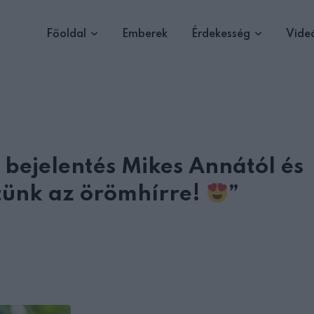
Főoldal
Emberek
Érdekesség
Vide
bejelentés Mikes Annától és
tünk az örömhírre!
”