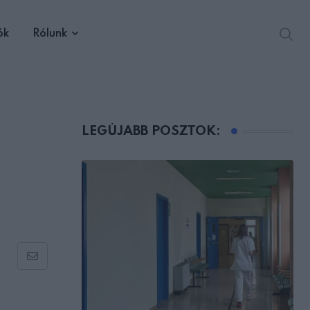
ók
Rólunk
LEGÚJABB POSZTOK:
Share
via
Email