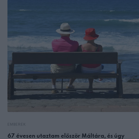
EMBEREK
67 évesen utaztam először Máltára, és úgy