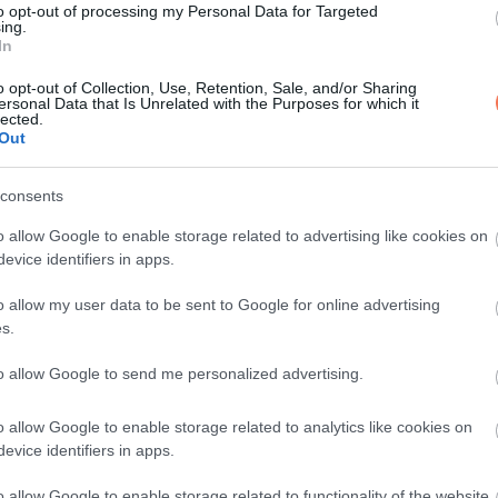
to opt-out of processing my Personal Data for Targeted
ing.
In
ost jött el a megfelelő pillanat arra, hogy belevágjanak ebbe a 
o opt-out of Collection, Use, Retention, Sale, and/or Sharing
an” – nyilatkozta Mikes Anna, aki már készen áll az új kihívá
ersonal Data that Is Unrelated with the Purposes for which it
lected.
Out
 közös jövőjük iránt. „Kiegyensúlyozott felnőttként tervezzük a 
consents
zán arra, hogy boldoggá tegye párját. Elárulta, hogy rengeteget
orukban már nem azért lépnek kapcsolatba, mert nincs jobb, hane
o allow Google to enable storage related to advertising like cookies on
evice identifiers in apps.
o allow my user data to be sent to Google for online advertising
y a kitartás és a kölcsönös támogatás a boldog és sikeres párk
s.
to allow Google to send me personalized advertising.
o allow Google to enable storage related to analytics like cookies on
evice identifiers in apps.
o allow Google to enable storage related to functionality of the website