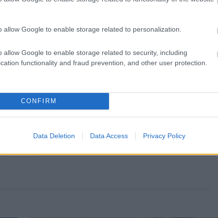
o allow Google to enable storage related to personalization.
o allow Google to enable storage related to security, including
cation functionality and fraud prevention, and other user protection.
CONFIRM
KÖVETKEZŐ POS
Oláh Gergő megmutatta mind
lányát! Fotókon Karla, Anna és Ho
Data Deletion
Data Access
Privacy Policy