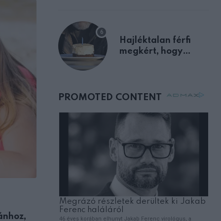
Hajléktalan férfi
megkért, hogy
vegyek neki kávét a
születésnapján –
órákkal később
mellettem ült az első
osztályon
EMBEREK
ánhoz,
Fájdalmas veszteség: Gálvölgyi János má