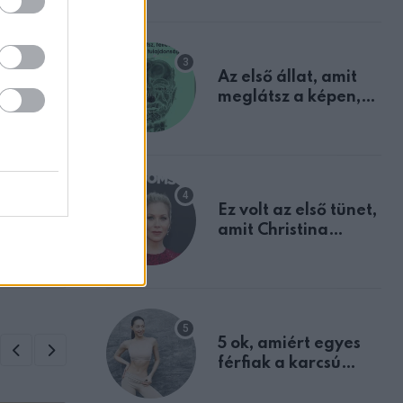
mindannyian
sejtettünk
Az első állat, amit
meglátsz a képen,
elárulja legrosszabb
tulajdonságodat
ZT
Ez volt az első tünet,
 a 3
amit Christina
lli:
Applegate éveken
át félreértett, pedig
a szklerózis
multiplex
egyértelmű jele volt
5 ok, amiért egyes
férfiak a karcsú
nőket részesítik
előnyben