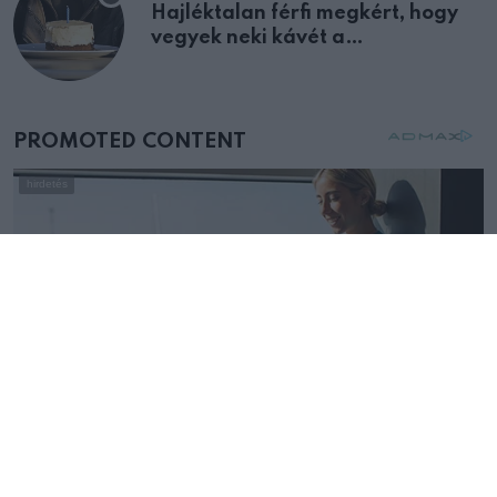
Hajléktalan férfi megkért, hogy
vegyek neki kávét a
születésnapján – órákkal később
mellettem ült az első osztályon