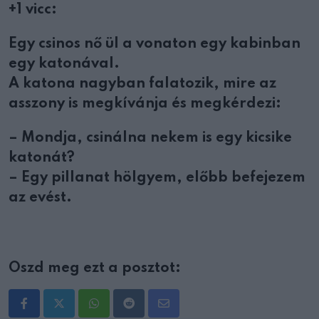
+1 vicc:
Egy csinos nő ül a vonaton egy kabinban
egy katonával.
A katona nagyban falatozik, mire az
asszony is megkívánja és megkérdezi:
– Mondja, csinálna nekem is egy kicsike
katonát?
– Egy pillanat hölgyem, előbb befejezem
az evést.
Oszd meg ezt a posztot:
Whatsapp
Reddit
Share