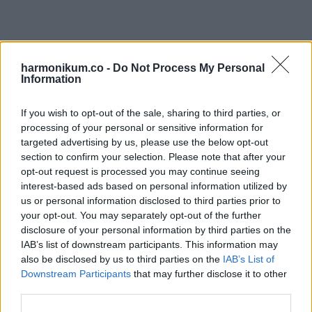
via
Email
harmonikum.co -
Do Not Process My Personal
Information
ELŐZŐ POSZT
If you wish to opt-out of the sale, sharing to third parties, or
13 évesen világsztárrá vált, de a hírnév
processing of your personal or sensitive information for
ízének megismerése után kezdett
targeted advertising by us, please use the below opt-out
helytelenül viselkedni. Most 47 éves, és
section to confirm your selection. Please note that after your
senki sem kínál neki szerepeket
opt-out request is processed you may continue seeing
interest-based ads based on personal information utilized by
us or personal information disclosed to third parties prior to
your opt-out. You may separately opt-out of the further
disclosure of your personal information by third parties on the
IAB’s list of downstream participants. This information may
also be disclosed by us to third parties on the
IAB’s List of
KÖVETKEZŐ POSZT
Downstream Participants
that may further disclose it to other
Döbbenetes látvány a temetőben!A
third parties.
temetőben jártunk, még a szó is elakadt