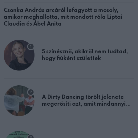
Csonka András arcáról lefagyott a mosoly,
amikor meghallotta, mit mondott róla Liptai
Claudia és Ábel Anita
5 színésznő, akikről nem tudtad,
hogy fiúként születtek
A Dirty Dancing törölt jelenete
megerősíti azt, amit mindannyian
sejtettünk