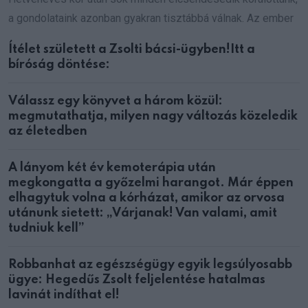
a gondolataink azonban gyakran tisztábbá válnak. Az ember
Ítélet született a Zsolti bácsi-ügyben!Itt a
bíróság döntése:
Válassz egy könyvet a három közül:
megmutathatja, milyen nagy változás közeledik
az életedben
A lányom két év kemoterápia után
megkongatta a győzelmi harangot. Már éppen
elhagytuk volna a kórházat, amikor az orvosa
utánunk sietett: „Várjanak! Van valami, amit
tudniuk kell”
Robbanhat az egészségügy egyik legsúlyosabb
ügye: Hegedűs Zsolt feljelentése hatalmas
lavinát indíthat el!