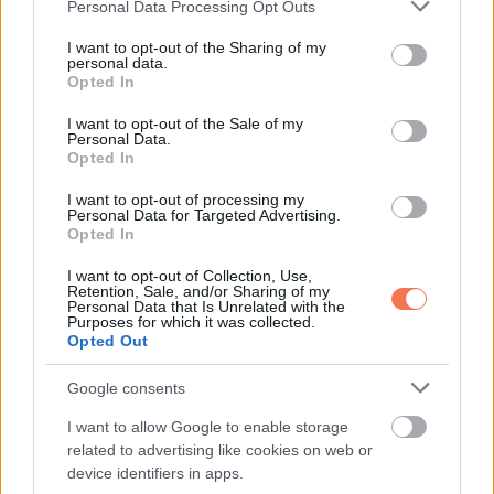
Please note that this website/app uses one or more Google
Personal Data Processing Opt Outs
bennünk, amikor megláttuk Stadler József
services and may gather and store information including but
különleges sírkövét
not limited to your visit or usage behaviour. You may click to
I want to opt-out of the Sharing of my
personal data.
grant or deny consent to Google and its third-party tags to
Opted In
use your data for below specified purposes in below Google
consent section.
I want to opt-out of the Sale of my
Personal Data.
További bejegyzések
Opted In
I want to opt-out of processing my
Personal Data for Targeted Advertising.
Opted In
I want to opt-out of Collection, Use,
Retention, Sale, and/or Sharing of my
Personal Data that Is Unrelated with the
Purposes for which it was collected.
Opted Out
Google consents
I want to allow Google to enable storage
related to advertising like cookies on web or
device identifiers in apps.