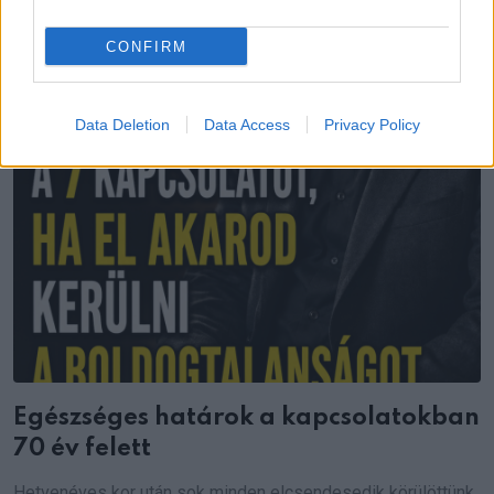
CONFIRM
Data Deletion
Data Access
Privacy Policy
Egészséges határok a kapcsolatokban
70 év felett
Hetvenéves kor után sok minden elcsendesedik körülöttünk,