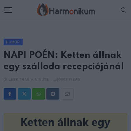
Skip
to
content
HUMOR
NAPI POÉN: Ketten állnak
egy szálloda recepciójánál
LESS THAN A MINUTE
9393
VIEWS
Whatsapp
Reddit
Share
via
Email