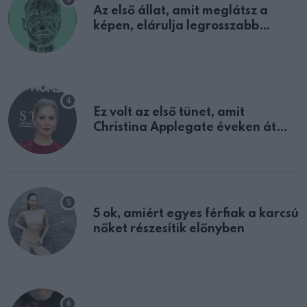
Az első állat, amit meglátsz a
képen, elárulja legrosszabb
tulajdonságodat
Ez volt az első tünet, amit
Christina Applegate éveken át
félreértett, pedig a szklerózis
multiplex egyértelmű jele volt
5 ok, amiért egyes férfiak a karcsú
nőket részesítik előnyben