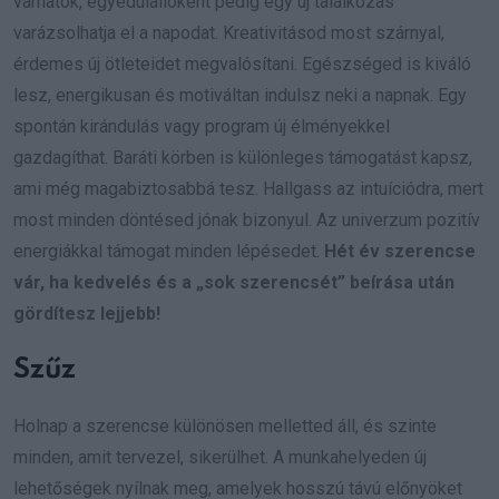
várhatók, egyedülállóként pedig egy új találkozás
varázsolhatja el a napodat. Kreativitásod most szárnyal,
érdemes új ötleteidet megvalósítani. Egészséged is kiváló
lesz, energikusan és motiváltan indulsz neki a napnak. Egy
spontán kirándulás vagy program új élményekkel
gazdagíthat. Baráti körben is különleges támogatást kapsz,
ami még magabiztosabbá tesz. Hallgass az intuíciódra, mert
most minden döntésed jónak bizonyul. Az univerzum pozitív
energiákkal támogat minden lépésedet.
Hét év szerencse
vár, ha kedvelés és a „sok szerencsét” beírása után
gördítesz lejjebb!
Szűz
Holnap a szerencse különösen melletted áll, és szinte
minden, amit tervezel, sikerülhet. A munkahelyeden új
lehetőségek nyílnak meg, amelyek hosszú távú előnyöket