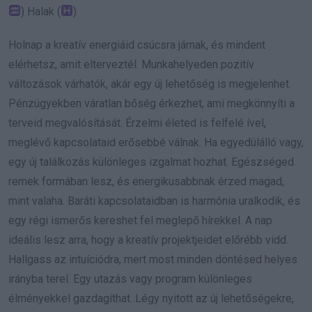
) Halak (
)
Holnap a kreatív energiáid csúcsra járnak, és mindent
elérhetsz, amit elterveztél. Munkahelyeden pozitív
változások várhatók, akár egy új lehetőség is megjelenhet.
Pénzügyekben váratlan bőség érkezhet, ami megkönnyíti a
terveid megvalósítását. Érzelmi életed is felfelé ível,
meglévő kapcsolataid erősebbé válnak. Ha egyedülálló vagy,
egy új találkozás különleges izgalmat hozhat. Egészséged
remek formában lesz, és energikusabbnak érzed magad,
mint valaha. Baráti kapcsolataidban is harmónia uralkodik, és
egy régi ismerős kereshet fel meglepő hírekkel. A nap
ideális lesz arra, hogy a kreatív projektjeidet előrébb vidd.
Hallgass az intuíciódra, mert most minden döntésed helyes
irányba terel. Egy utazás vagy program különleges
élményekkel gazdagíthat. Légy nyitott az új lehetőségekre,