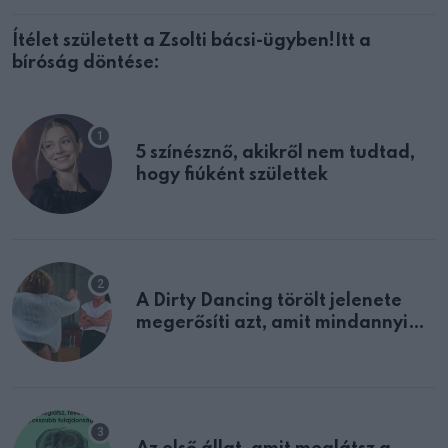
Ítélet született a Zsolti bácsi-ügyben!Itt a
bíróság döntése:
5 színésznő, akikről nem tudtad,
hogy fiúként születtek
A Dirty Dancing törölt jelenete
megerősíti azt, amit mindannyian
sejtettünk