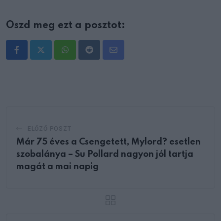
Oszd meg ezt a posztot:
Whatsapp
Reddit
Share
via
Email
ELŐZŐ POSZT
Már 75 éves a Csengetett, Mylord? esetlen
szobalánya – Su Pollard nagyon jól tartja
magát a mai napig