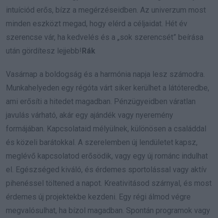
intuíciód erős, bízz a megérzéseidben. Az univerzum most
minden eszközt megad, hogy elérd a céljaidat. Hét év
szerencse vár, ha kedvelés és a „sok szerencsét” beírása
után gördítesz lejjebb!
Rák
Vasárnap a boldogság és a harmónia napja lesz számodra.
Munkahelyeden egy régóta várt siker kerülhet a látóteredbe,
ami erősíti a hitedet magadban. Pénzügyeidben váratlan
javulás várható, akár egy ajándék vagy nyeremény
formájában. Kapcsolataid mélyülnek, különösen a családdal
és közeli barátokkal. A szerelemben új lendületet kapsz,
meglévő kapcsolatod erősödik, vagy egy új románc indulhat
el. Egészséged kiváló, és érdemes sportolással vagy aktív
pihenéssel töltened a napot. Kreativitásod szárnyal, és most
érdemes új projektekbe kezdeni. Egy régi álmod végre
megvalósulhat, ha bízol magadban. Spontán programok vagy