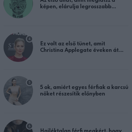
Az első állat, amit meglátsz a
képen, elárulja legrosszabb
tulajdonságodat
Ez volt az első tünet, amit
Christina Applegate éveken át
félreértett, pedig a szklerózis
multiplex egyértelmű jele volt
5 ok, amiért egyes férfiak a karcsú
nőket részesítik előnyben
Hajléktalan férfi megkért, hogy