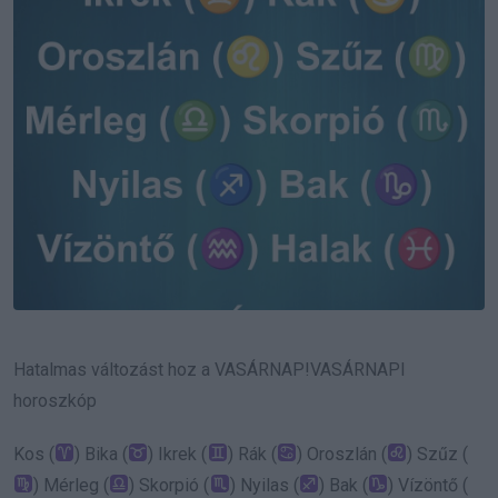
Hatalmas változást hoz a VASÁRNAP!VASÁRNAPI
horoszkóp
Kos (
) Bika (
) Ikrek (
) Rák (
) Oroszlán (
) Szűz (
) Mérleg (
) Skorpió (
) Nyilas (
) Bak (
) Vízöntő (