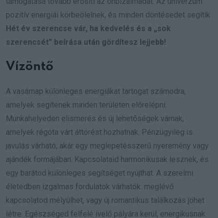
támogatása tovább erősíti az önbizalmadat. Az univerzum
pozitív energiái körbeölelnek, és minden döntésedet segítik.
Hét év szerencse vár, ha kedvelés és a „sok
szerencsét” beírása után gördítesz lejjebb!
Vízöntő
A vasárnap különleges energiákat tartogat számodra,
amelyek segítenek minden területen előrelépni.
Munkahelyeden elismerés és új lehetőségek várnak,
amelyek régóta várt áttörést hozhatnak. Pénzügyileg is
javulás várható, akár egy meglepetésszerű nyeremény vagy
ajándék formájában. Kapcsolataid harmonikusak lesznek, és
egy barátod különleges segítséget nyújthat. A szerelmi
életedben izgalmas fordulatok várhatók: meglévő
kapcsolatod mélyülhet, vagy új romantikus találkozás jöhet
létre. Egészséged felfelé ívelő pályára kerül, energikusnak