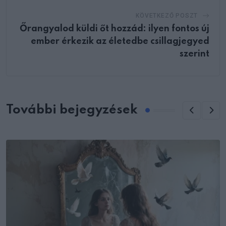
KÖVETKEZŐ POSZT
Őrangyalod küldi őt hozzád: ilyen fontos új
ember érkezik az életedbe csillagjegyed
szerint
További bejegyzések