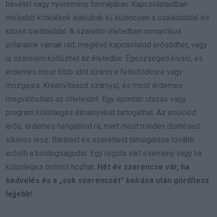
bevétel vagy nyeremény formájában. Kapcsolataidban
mélyebb kötelékek alakulnak ki, különösen a családoddal és
közeli barátaiddal. A szerelmi életedben romantikus
pillanatok várnak rád, meglévő kapcsolatod erősödhet, vagy
új szerelem költözhet az életedbe. Egészséged kiváló, és
érdemes most több időt szánni a feltöltődésre vagy
mozgásra. Kreativitásod szárnyal, és most érdemes
megvalósítani az ötleteidet. Egy spontán utazás vagy
program különleges élményeket tartogathat. Az intuíciód
erős, érdemes hallgatnod rá, mert most minden döntésed
sikeres lesz. Barátaid és szeretteid támogatása tovább
erősíti a boldogságodat. Egy régóta várt esemény vagy hír
különleges örömöt hozhat.
Hét év szerencse vár, ha
kedvelés és a „sok szerencsét” beírása után gördítesz
lejjebb!