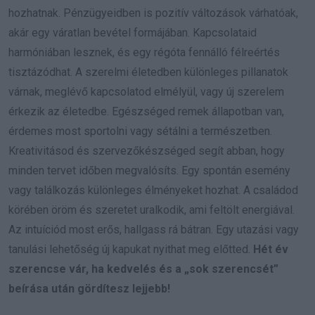
hozhatnak. Pénzügyeidben is pozitív változások várhatóak,
akár egy váratlan bevétel formájában. Kapcsolataid
harmóniában lesznek, és egy régóta fennálló félreértés
tisztázódhat. A szerelmi életedben különleges pillanatok
várnak, meglévő kapcsolatod elmélyül, vagy új szerelem
érkezik az életedbe. Egészséged remek állapotban van,
érdemes most sportolni vagy sétálni a természetben.
Kreativitásod és szervezőkészséged segít abban, hogy
minden tervet időben megvalósíts. Egy spontán esemény
vagy találkozás különleges élményeket hozhat. A családod
körében öröm és szeretet uralkodik, ami feltölt energiával.
Az intuíciód most erős, hallgass rá bátran. Egy utazási vagy
tanulási lehetőség új kapukat nyithat meg előtted.
Hét év
szerencse vár, ha kedvelés és a „sok szerencsét”
beírása után gördítesz lejjebb!