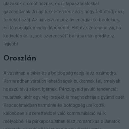
utazások örömöt hoznak, és új tapasztalatokkal
gazdagítanak. A nap tökéletes lesz arra, hogy feltöltődj és új
terveket szőj. Az univerzum pozitív energiái körbeölelnek,
és támogatják minden lépésedet. Hét év szerencse vár, ha
kedvelés és a „sok szerencsét” beírása után gördítesz
lejjebb!
Oroszlán
A vasárnap a siker és a boldogság napja lesz számodra.
Karrieredben váratlan lehetőségek bukkannak fel, amelyek
hosszú távú sikert ígérnek. Pénzügyeid javuló tendenciát
mutatnak, akár egy régi projekt is meghozhatja a gyümölcsét.
Kapcsolataidban harmónia és boldogság uralkodik,
különösen a szeretteiddel való kommunikáció válik
mélyebbé. Ha párkapcsolatban élsz, romantikus pillanatok