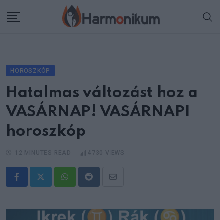
Skip
to
content
HOROSZKÓP
Hatalmas változást hoz a
VASÁRNAP! VASÁRNAPI
horoszkóp
12 MINUTES READ
4730
VIEWS
Whatsapp
Reddit
Share
via
Email