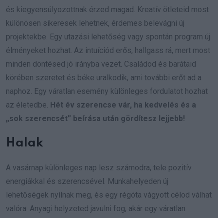
és kiegyensúlyozottnak érzed magad. Kreatív ötleteid most
különösen sikeresek lehetnek, érdemes belevágni új
projektekbe. Egy utazási lehetőség vagy spontán program új
élményeket hozhat. Az intuíciód erős, hallgass rá, mert most
minden döntésed jó irányba vezet. Családod és barátaid
körében szeretet és béke uralkodik, ami további erőt ad a
naphoz. Egy váratlan esemény különleges fordulatot hozhat
az életedbe.
Hét év szerencse vár, ha kedvelés és a
„sok szerencsét” beírása után gördítesz lejjebb!
Halak
A vasárnap különleges nap lesz számodra, tele pozitív
energiákkal és szerencsével. Munkahelyeden új
lehetőségek nyílnak meg, és egy régóta vágyott célod válhat
valóra. Anyagi helyzeted javulni fog, akár egy váratlan