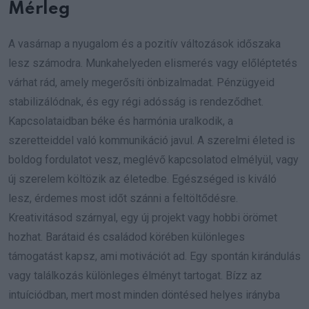
Mérleg
A vasárnap a nyugalom és a pozitív változások időszaka
lesz számodra. Munkahelyeden elismerés vagy előléptetés
várhat rád, amely megerősíti önbizalmadat. Pénzügyeid
stabilizálódnak, és egy régi adósság is rendeződhet.
Kapcsolataidban béke és harmónia uralkodik, a
szeretteiddel való kommunikáció javul. A szerelmi életed is
boldog fordulatot vesz, meglévő kapcsolatod elmélyül, vagy
új szerelem költözik az életedbe. Egészséged is kiváló
lesz, érdemes most időt szánni a feltöltődésre.
Kreativitásod szárnyal, egy új projekt vagy hobbi örömet
hozhat. Barátaid és családod körében különleges
támogatást kapsz, ami motivációt ad. Egy spontán kirándulás
vagy találkozás különleges élményt tartogat. Bízz az
intuíciódban, mert most minden döntésed helyes irányba