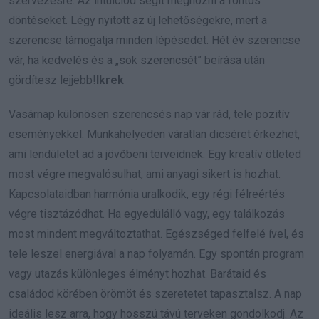
szervezésre. Az intuíciód segít meghozni a fontos
döntéseket. Légy nyitott az új lehetőségekre, mert a
szerencse támogatja minden lépésedet. Hét év szerencse
vár, ha kedvelés és a „sok szerencsét” beírása után
gördítesz lejjebb!
Ikrek
Vasárnap különösen szerencsés nap vár rád, tele pozitív
eseményekkel. Munkahelyeden váratlan dicséret érkezhet,
ami lendületet ad a jövőbeni terveidnek. Egy kreatív ötleted
most végre megvalósulhat, ami anyagi sikert is hozhat.
Kapcsolataidban harmónia uralkodik, egy régi félreértés
végre tisztázódhat. Ha egyedülálló vagy, egy találkozás
most mindent megváltoztathat. Egészséged felfelé ível, és
tele leszel energiával a nap folyamán. Egy spontán program
vagy utazás különleges élményt hozhat. Barátaid és
családod körében örömöt és szeretetet tapasztalsz. A nap
ideális lesz arra, hogy hosszú távú terveken gondolkodj. Az