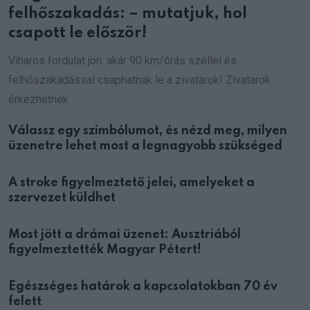
felhőszakadás: – mutatjuk, hol
csapott le először!
Viharos fordulat jön: akár 90 km/órás széllel és
felhőszakadással csaphatnak le a zivatarok! Zivatarok
érkezhetnek
Válassz egy szimbólumot, és nézd meg, milyen
üzenetre lehet most a legnagyobb szükséged
A stroke figyelmeztető jelei, amelyeket a
szervezet küldhet
Most jött a drámai üzenet: Ausztriából
figyelmeztették Magyar Pétert!
Egészséges határok a kapcsolatokban 70 év
felett