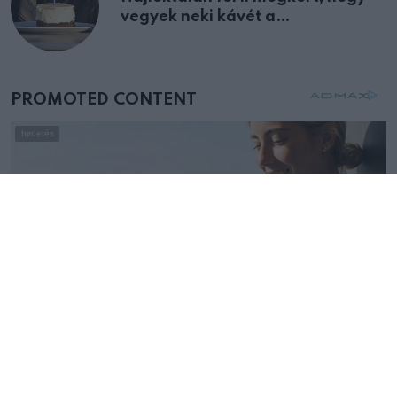
vegyek neki kávét a
születésnapján – órákkal később
mellettem ült az első osztályon