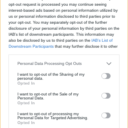
opt-out request is processed you may continue seeing
találkozás hatalmas örömöt hozhat. A családod körében
interest-based ads based on personal information utilized by
szeretet és megértés uralkodik, ami feltölti a lelkedet. Egy
us or personal information disclosed to third parties prior to
your opt-out. You may separately opt-out of the further
utazási lehetőség vagy új hobbi izgalmas tapasztalatokkal
disclosure of your personal information by third parties on the
gazdagít. Az intuíciód most különösen pontos, érdemes
IAB’s list of downstream participants. This information may
hallgatnod rá.
Hét év szerencse vár, ha kedvelés és a
also be disclosed by us to third parties on the
IAB’s List of
Downstream Participants
that may further disclose it to other
„sok szerencsét” beírása után gördítesz lejjebb!
third parties.
Nyilas
Please note that this website/app uses one or more Google
Personal Data Processing Opt Outs
services and may gather and store information including but
not limited to your visit or usage behaviour. You may click to
I want to opt-out of the Sharing of my
A vasárnap a siker és a boldogság napja lesz számodra,
personal data.
grant or deny consent to Google and its third-party tags to
Opted In
különösen a karriered és személyes kapcsolataid területén.
use your data for below specified purposes in below Google
Munkahelyeden új lehetőségek nyílnak meg, amelyek
consent section.
I want to opt-out of the Sale of my
Personal Data.
hosszú távon is előrelépést hozhatnak. Pénzügyileg váratlan
Opted In
bőség érkezhet, például egy nyeremény vagy extra bevétel
I want to opt-out of processing my
formájában. Szeretteiddel és barátaiddal erősebbé válnak a
Personal Data for Targeted Advertising.
Opted In
kötelékek, és egy régóta várt találkozás is megvalósulhat.