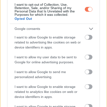
Ha párkapcsolatban élsz, romantikus meglepetés várhat,
I want to opt-out of Collection, Use,
Retention, Sale, and/or Sharing of my
egyedülállóként pedig egy új szerelem bukkanhat fel.
Personal Data that Is Unrelated with the
Purposes for which it was collected.
Egészséged remek lesz, és tele leszel energiával, ami
Opted Out
segít minden teendőd elvégzésében. Kreatív energiáid
Google consents
szárnyalnak, érdemes most belevágni új projektekbe vagy
régi ötletek megvalósításába. Egy utazás vagy program
I want to allow Google to enable storage
related to advertising like cookies on web or
különleges élményekkel gazdagíthat. Az intuíciód erős,
device identifiers in apps.
hallgass rá, mert a jó döntések most garantáltak. Családod
körében béke és harmónia uralkodik, ami feltölt pozitív
I want to allow my user data to be sent to
Google for online advertising purposes.
energiákkal. Egy spontán lehetőség új irányt adhat a
terveidnek, amit érdemes megragadnod.
Hét év szerencse
I want to allow Google to send me
vár, ha kedvelés és a „sok szerencsét” beírása után
personalized advertising.
gördítesz lejjebb!
I want to allow Google to enable storage
related to analytics like cookies on web or
Bak
device identifiers in apps.
I want to allow Google to enable storage