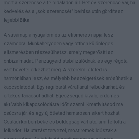
mert a szerencse a te oldaladon áll. Hét év szerencse vár, ha
kedvelés és a „sok szerencsét” beírása után gördítesz
lejjebb!
Bika
A vasárnap a nyugalom és az elismerés napja lesz
számodra. Munkahelyeden vagy otthon különleges
elismerésben részesülhetsz, amely megerősíti az
önbizalmadat. Pénzügyeid stabilizálódnak, és egy régóta
várt bevétel érkezhet meg. A szerelmi életed is
harmóniában lesz, és mélyebb beszélgetések erősíthetik a
kapcsolatodat. Egy régi barát váratlanul felbukkanhat, és
értékes tanácsot adhat. Egészséged kiváló, érdemes
aktívabb kikapcsolódásra időt szánni. Kreativitásod ma
csúcsra jár, és egy új ötleted hamarosan sikert hozhat.
Családi körben béke és boldogság várható, ami feltölti a
lelkedet. Ha utazást tervezel, most remek időszak a