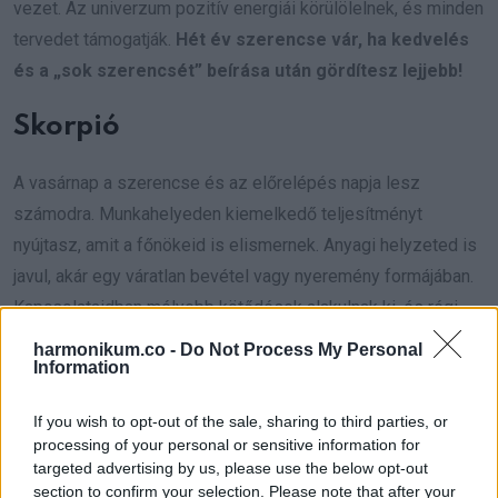
vezet. Az univerzum pozitív energiái körülölelnek, és minden
tervedet támogatják.
Hét év szerencse vár, ha kedvelés
és a „sok szerencsét” beírása után gördítesz lejjebb!
Skorpió
A vasárnap a szerencse és az előrelépés napja lesz
számodra. Munkahelyeden kiemelkedő teljesítményt
nyújtasz, amit a főnökeid is elismernek. Anyagi helyzeted is
javul, akár egy váratlan bevétel vagy nyeremény formájában.
Kapcsolataidban mélyebb kötődések alakulnak ki, és régi
sérelmek rendeződhetnek. A szerelemben különleges
harmonikum.co -
Do Not Process My Personal
Information
pillanatok várnak rád, meglévő kapcsolatod szorosabbá
válik, vagy egy új szerelem bukkanhat fel. Egészséged
If you wish to opt-out of the sale, sharing to third parties, or
felfelé ívelő pályára áll, és energikusnak érzed magad.
processing of your personal or sensitive information for
Kreatív energiáid most különösen erősek, érdemes alkotó
targeted advertising by us, please use the below opt-out
section to confirm your selection. Please note that after your
tevékenységeket végezned. Egy spontán esemény vagy