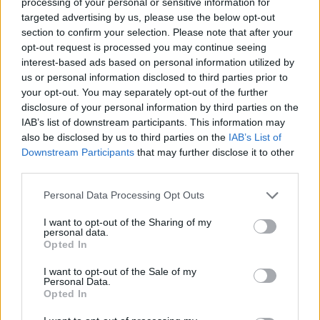
processing of your personal or sensitive information for
targeted advertising by us, please use the below opt-out
section to confirm your selection. Please note that after your
opt-out request is processed you may continue seeing
interest-based ads based on personal information utilized by
us or personal information disclosed to third parties prior to
your opt-out. You may separately opt-out of the further
disclosure of your personal information by third parties on the
IAB’s list of downstream participants. This information may
also be disclosed by us to third parties on the
IAB’s List of
Downstream Participants
that may further disclose it to other
third parties.
Amikor beléptünk, Mike bemutatkozott, én pedig úgy tettem,
Please note that this website/app uses one or more Google
mintha vásárolnék valamit. A modellkedésről beszélt neki,
Personal Data Processing Opt Outs
services and may gather and store information including but
és elmondta, hogy új arcot keres egy közelgő kampányhoz.
not limited to your visit or usage behaviour. You may click to
I want to opt-out of the Sharing of my
personal data.
grant or deny consent to Google and its third-party tags to
Opted In
Látszott, hogy nagyon szeretne jó benyomást kelteni, ápolta
use your data for below specified purposes in below Google
consent section.
magát és pózolt, de egy idő után, amikor Emma belépett az
I want to opt-out of the Sale of my
Personal Data.
üzletbe, Mike közölte az eladó asszisztenssel: „Sajnálom,
Opted In
nem magát keressük”. Ezután Emma felé fordult, úgy tett,