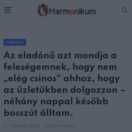
Skip
to
content
EMBEREK
Az eladónő azt mondja a
feleségemnek, hogy nem
„elég csinos” ahhoz, hogy
az üzletükben dolgozzon –
néhány nappal később
bosszút álltam.
2 MINUTES READ
25464
VIEWS