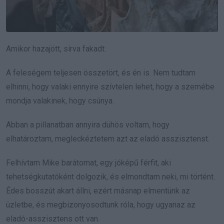
Amikor hazajött, sírva fakadt.
A feleségem teljesen összetört, és én is. Nem tudtam
elhinni, hogy valaki ennyire szívtelen lehet, hogy a szemébe
mondja valakinek, hogy csúnya.
Abban a pillanatban annyira dühös voltam, hogy
elhatároztam, megleckéztetem azt az eladó asszisztenst.
Felhívtam Mike barátomat, egy jóképű férfit, aki
tehetségkutatóként dolgozik, és elmondtam neki, mi történt.
Édes bosszút akart állni, ezért másnap elmentünk az
üzletbe, és megbizonyosodtunk róla, hogy ugyanaz az
eladó-asszisztens ott van.