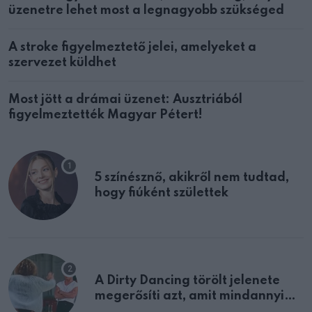
üzenetre lehet most a legnagyobb szükséged
A stroke figyelmeztető jelei, amelyeket a
szervezet küldhet
Most jött a drámai üzenet: Ausztriából
figyelmeztették Magyar Pétert!
5 színésznő, akikről nem tudtad,
hogy fiúként születtek
A Dirty Dancing törölt jelenete
megerősíti azt, amit mindannyian
sejtettünk