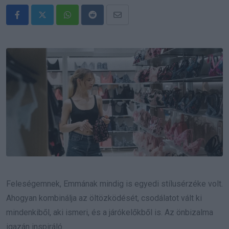
Whatsapp
Reddit
Share
via
Email
Feleségemnek, Emmának mindig is egyedi stílusérzéke volt.
Ahogyan kombinálja az öltözködését, csodálatot vált ki
mindenkiből, aki ismeri, és a járókelőkből is. Az önbizalma
igazán inspiráló.