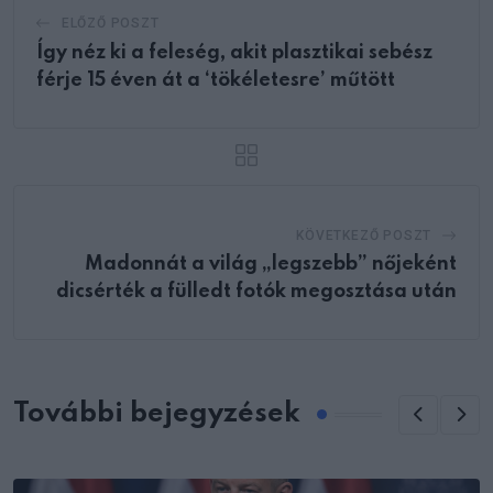
ELŐZŐ POSZT
Így néz ki a feleség, akit plasztikai sebész
férje 15 éven át a ‘tökéletesre’ műtött
KÖVETKEZŐ POSZT
Madonnát a világ „legszebb” nőjeként
dicsérték a fülledt fotók megosztása után
További bejegyzések