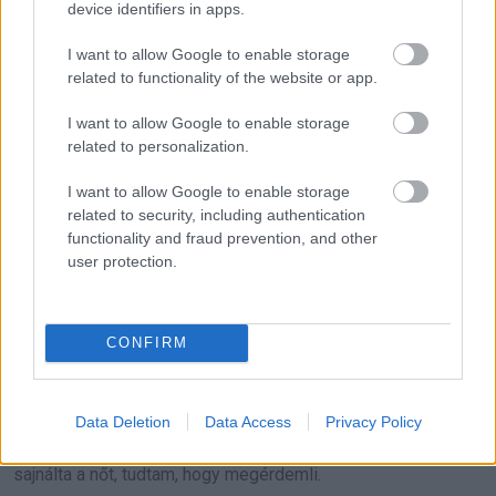
device identifiers in apps.
I want to allow Google to enable storage
related to functionality of the website or app.
I want to allow Google to enable storage
related to personalization.
I want to allow Google to enable storage
related to security, including authentication
functionality and fraud prevention, and other
user protection.
CONFIRM
Emma elmosolyodott, és az eladónő majd megőrült, ilyen
bánásmódot kapott.
Data Deletion
Data Access
Privacy Policy
Mindannyian elhagytuk az üzletet, és bár Emma egy kicsit
sajnálta a nőt, tudtam, hogy megérdemli.