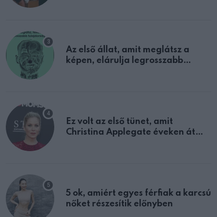
Az első állat, amit meglátsz a
képen, elárulja legrosszabb
tulajdonságodat
Ez volt az első tünet, amit
Christina Applegate éveken át
félreértett, pedig a szklerózis
multiplex egyértelmű jele volt
5 ok, amiért egyes férfiak a karcsú
nőket részesítik előnyben