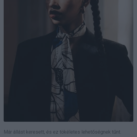
Már állást keresett, és ez tökéletes lehetőségnek tűnt.