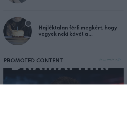
Hajléktalan férfi megkért, hogy
vegyek neki kávét a
születésnapján – órákkal később
mellettem ült az első osztályon