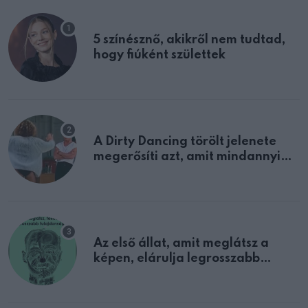
5 színésznő, akikről nem tudtad,
hogy fiúként születtek
A Dirty Dancing törölt jelenete
megerősíti azt, amit mindannyian
sejtettünk
Az első állat, amit meglátsz a
képen, elárulja legrosszabb
tulajdonságodat