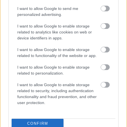
Felismered a második állatot ebben az
I want to allow Google to send me
illúzióban 20 másodperc alatt? Ha igen,
personalized advertising.
akkor a legjobb 1 százalékban vagy.
I want to allow Google to enable storage
related to analytics like cookies on web or
device identifiers in apps.
I want to allow Google to enable storage
related to functionality of the website or app.
KÖVETKEZŐ POSZT
A 99 éves hölgy elvesztette a fiát, minden
I want to allow Google to enable storage
játékát odaadta egy 2 éves kisfiúnak a
related to personalization.
szomszédban
I want to allow Google to enable storage
related to security, including authentication
functionality and fraud prevention, and other
user protection.
További bejegyzések
CONFIRM