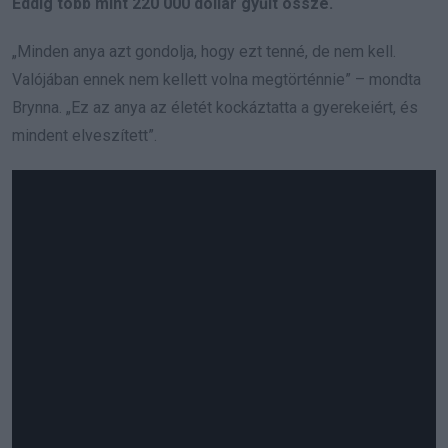
Eddig több mint 220 000 dollár gyűlt össze.
„Minden anya azt gondolja, hogy ezt tenné, de nem kell.
Valójában ennek nem kellett volna megtörténnie” – mondta
Brynna. „Ez az anya az életét kockáztatta a gyerekeiért, és
mindent elveszített”.