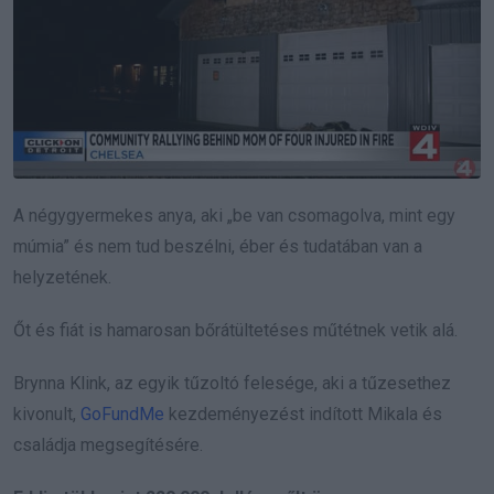
A négygyermekes anya, aki „be van csomagolva, mint egy
múmia” és nem tud beszélni, éber és tudatában van a
helyzetének.
Őt és fiát is hamarosan bőrátültetéses műtétnek vetik alá.
Brynna Klink, az egyik tűzoltó felesége, aki a tűzesethez
kivonult,
GoFundMe
kezdeményezést indított Mikala és
családja megsegítésére.