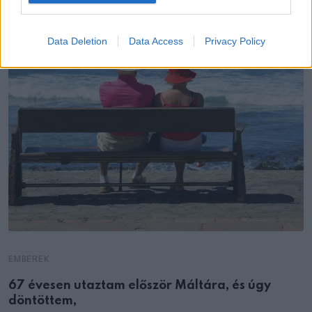
Data Deletion
Data Access
Privacy Policy
EMBEREK
67 évesen utaztam először Máltára, és úgy
döntöttem,