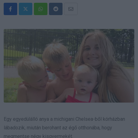
Whatsapp
Reddit
Share
via
Email
Egy egyedülálló anya a michigani Chelsea-ből kórházban
lábadozik, miután berohant az égő otthonába, hogy
megmentse négy kisgyermekét.