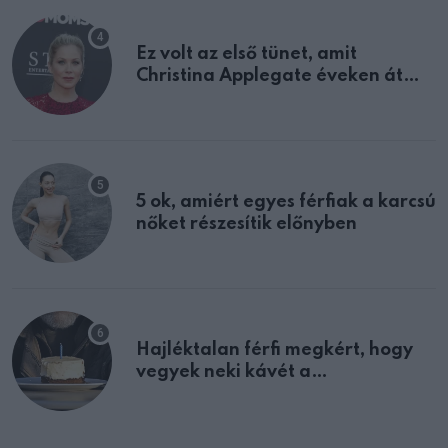
Ez volt az első tünet, amit
Christina Applegate éveken át
félreértett, pedig a szklerózis
multiplex egyértelmű jele volt
5 ok, amiért egyes férfiak a karcsú
nőket részesítik előnyben
Hajléktalan férfi megkért, hogy
vegyek neki kávét a
születésnapján – órákkal később
mellettem ült az első osztályon