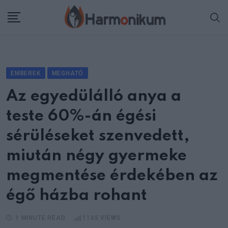
Skip
to
content
EMBEREK
MEGHATÓ
Az egyedülálló anya a
teste 60%-án égési
sérüléseket szenvedett,
miután négy gyermeke
megmentése érdekében az
égő házba rohant
1 MINUTE READ
1145
VIEWS