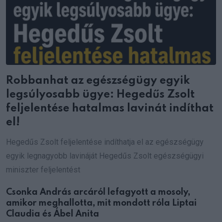
Robbanhat az egészségügy egyik
legsúlyosabb ügye: Hegedűs Zsolt
feljelentése hatalmas lavinát indíthat
el!
Hegedűs Zsolt feljelentése indíthatja el az egészségügy
egyik legnagyobb lavináját Hegedűs Zsolt egészségügyi
miniszter feljelentést
Csonka András arcáról lefagyott a mosoly,
amikor meghallotta, mit mondott róla Liptai
Claudia és Ábel Anita