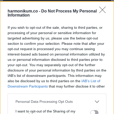
harmonikum.co -
Do Not Process My Personal
Information
If you wish to opt-out of the sale, sharing to third parties, or
processing of your personal or sensitive information for
targeted advertising by us, please use the below opt-out
section to confirm your selection. Please note that after your
opt-out request is processed you may continue seeing
interest-based ads based on personal information utilized by
us or personal information disclosed to third parties prior to
your opt-out. You may separately opt-out of the further
disclosure of your personal information by third parties on the
IAB’s list of downstream participants. This information may
also be disclosed by us to third parties on the
IAB’s List of
Downstream Participants
that may further disclose it to other
third parties.
Please note that this website/app uses one or more Google
Personal Data Processing Opt Outs
services and may gather and store information including but
not limited to your visit or usage behaviour. You may click to
I want to opt-out of the Sharing of my
Hűha! Mikala egy hős mama. Mindannyian azt mondjuk,