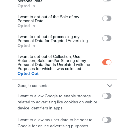
personal data.
grant or deny consent to Google and its third-party tags to
hogy berohannánk egy égő épületbe, hogy
Opted In
use your data for below specified purposes in below Google
megmentsük a szeretteinket, de amikor eljön az idő, ki
consent section.
I want to opt-out of the Sale of my
Personal Data.
tudja, mit tennénk valójában.
Opted In
via
I want to opt-out of processing my
Personal Data for Targeted Advertising.
Opted In
I want to opt-out of Collection, Use,
Retention, Sale, and/or Sharing of my
Oszd meg ezt a posztot:
Personal Data that Is Unrelated with the
Purposes for which it was collected.
Opted Out
Whatsapp
Reddit
Share
Google consents
via
I want to allow Google to enable storage
Email
related to advertising like cookies on web or
device identifiers in apps.
I want to allow my user data to be sent to
ELŐZŐ POSZT
Google for online advertising purposes.