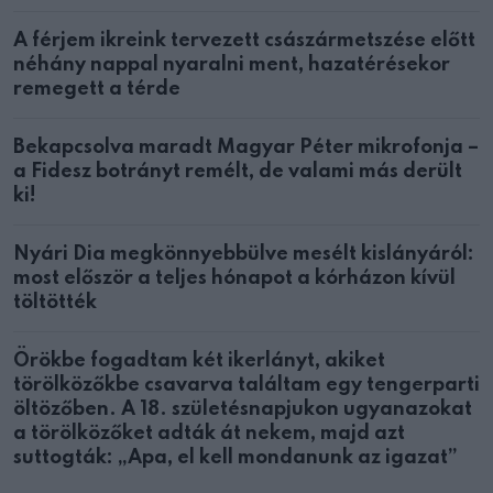
A férjem ikreink tervezett császármetszése előtt
néhány nappal nyaralni ment, hazatérésekor
remegett a térde
Bekapcsolva maradt Magyar Péter mikrofonja –
a Fidesz botrányt remélt, de valami más derült
ki!
Nyári Dia megkönnyebbülve mesélt kislányáról:
most először a teljes hónapot a kórházon kívül
töltötték
Örökbe fogadtam két ikerlányt, akiket
törölközőkbe csavarva találtam egy tengerparti
öltözőben. A 18. születésnapjukon ugyanazokat
a törölközőket adták át nekem, majd azt
suttogták: „Apa, el kell mondanunk az igazat”