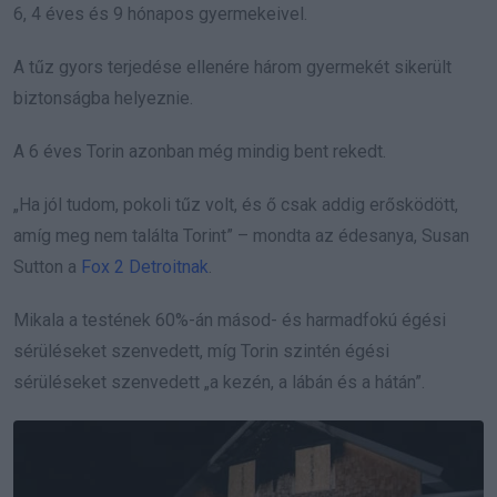
6, 4 éves és 9 hónapos gyermekeivel.
A tűz gyors terjedése ellenére három gyermekét sikerült
biztonságba helyeznie.
A 6 éves Torin azonban még mindig bent rekedt.
„Ha jól tudom, pokoli tűz volt, és ő csak addig erősködött,
amíg meg nem találta Torint” – mondta az édesanya, Susan
Sutton a
Fox 2 Detroitnak
.
Mikala a testének 60%-án másod- és harmadfokú égési
sérüléseket szenvedett, míg Torin szintén égési
sérüléseket szenvedett „a kezén, a lábán és a hátán”.