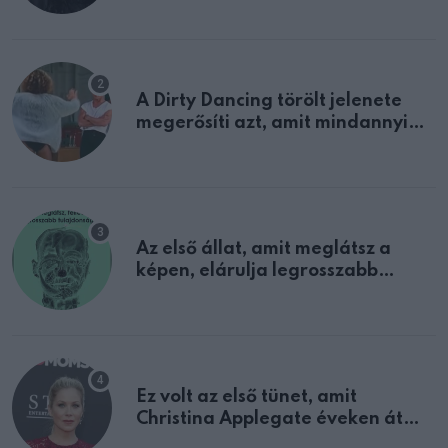
A Dirty Dancing törölt jelenete
megerősíti azt, amit mindannyian
sejtettünk
Az első állat, amit meglátsz a
képen, elárulja legrosszabb
tulajdonságodat
Ez volt az első tünet, amit
Christina Applegate éveken át
félreértett, pedig a szklerózis