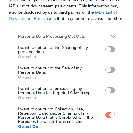
és csak egymás között, valamint a kölcsönösen elfogadott
IAB’s list of downstream participants. This information may
barátok vagy a névjegyzékbe már mentett számok között
also be disclosed by us to third parties on the
IAB’s List of
engedélyezik a kommunikációt.
Downstream Participants
that may further disclose it to other
third parties.
Emellett rendelkeznek egy Családi Biztonsági Központtal is,
Please note that this website/app uses one or more Google
Personal Data Processing Opt Outs
amely lehetővé teszi a családok számára, hogy
services and may gather and store information including but
not limited to your visit or usage behaviour. You may click to
I want to opt-out of the Sharing of my
biztonságosan és magabiztosan navigáljanak a közösségi
personal data.
grant or deny consent to Google and its third-party tags to
Opted In
média platformjukon.
use your data for below specified purposes in below Google
consent section.
I want to opt-out of the Sale of my
Nem tudni, hogy Caleb valódi életkorát használta-e a
Personal Data.
Opted In
profiljában.
I want to opt-out of processing my
Personal Data for Targeted Advertising.
Morgan most arra szeretné ösztönözni a gyerekeket, hogy
Opted In
ha valaha is veszélyben érzik magukat az interneten,
I want to opt-out of Collection, Use,
mondják el egy megbízható felnőttnek, ahogy ő is mondta:
Retention, Sale, and/or Sharing of my
Personal Data that Is Unrelated with the
„Nem tudom eléggé hangsúlyozni a gyerekeknek, hogy
Purposes for which it was collected.
Opted Out
mondják el valakinek, a szüleiknek vagy egy másik