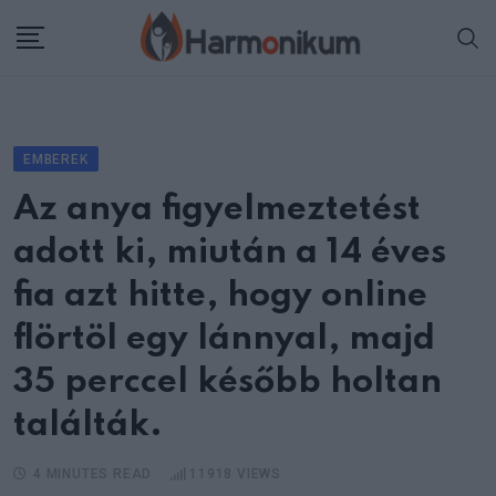
Skip
to
content
EMBEREK
Az anya figyelmeztetést
adott ki, miután a 14 éves
fia azt hitte, hogy online
flörtöl egy lánnyal, majd
35 perccel később holtan
találták.
4 MINUTES READ
11918
VIEWS