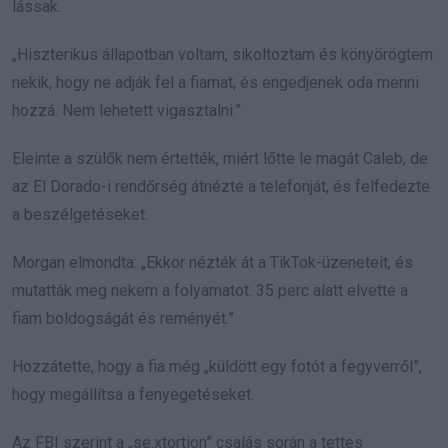
lássak.
„Hiszterikus állapotban voltam, sikoltoztam és könyörögtem
nekik, hogy ne adják fel a fiamat, és engedjenek oda menni
hozzá. Nem lehetett vigasztalni.”
Eleinte a szülők nem értették, miért lőtte le magát Caleb, de
az El Dorado-i rendőrség átnézte a telefonját, és felfedezte
a beszélgetéseket.
Morgan elmondta: „Ekkor nézték át a TikTok-üzeneteit, és
mutatták meg nekem a folyamatot. 35 perc alatt elvette a
fiam boldogságát és reményét.”
Hozzátette, hogy a fia még „küldött egy fotót a fegyverről”,
hogy megállítsa a fenyegetéseket.
Az FBI szerint a „se.xtortion” csalás során a tettes