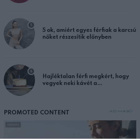
multiplex egyértelmű jele volt
5 ok, amiért egyes férfiak a karcsú
nőket részesítik előnyben
Hajléktalan férfi megkért, hogy
vegyek neki kávét a
születésnapján – órákkal később
mellettem ült az első osztályon