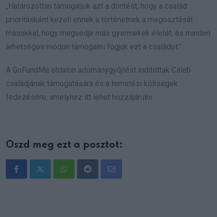
„Határozottan támogatjuk azt a döntést, hogy a család
prioritásként kezeli ennek a történetnek a megosztását
másokkal, hogy megvédje más gyermekek életét, és minden
lehetséges módon támogatni fogjuk ezt a családot.”
A GoFundMe oldalon adománygyűjtést indítottak Caleb
családjának támogatására és a temetési költségek
fedezésére, amelyhez itt lehet hozzájárulni.
Oszd meg ezt a posztot:
Whatsapp
Reddit
Share
via
Email