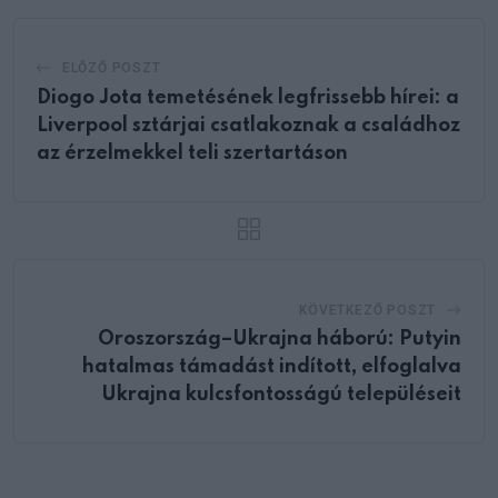
ELŐZŐ POSZT
Diogo Jota temetésének legfrissebb hírei: a
Liverpool sztárjai csatlakoznak a családhoz
az érzelmekkel teli szertartáson
KÖVETKEZŐ POSZT
Oroszország–Ukrajna háború: Putyin
hatalmas támadást indított, elfoglalva
Ukrajna kulcsfontosságú településeit