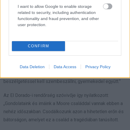
I want to allow Google to enable storage
related to security, including authentication
functionality and fraud prevention, and other
user protection.
CONFIRM
Data Deletion
Data Access
Privacy Policy
„A csaló és gyermeke közötti hamis kommunikációval nyílt
beszélgetéssel kell szembeszállni, gyermekedel együtt.”
Az El Dorado-i rendőrség szóvivője így nyilatkozott:
„Gondolataink és imáink a Moore családdal vannak ebben a
nehéz időszakban. Csodálkozunk azon a hihetetlen erőn és
bátorságon, amelyet ez a család a tragédiában tanúsított.