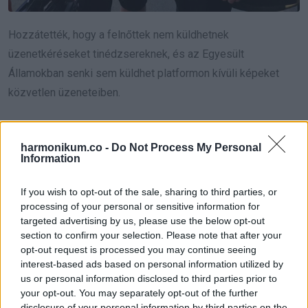
Hozzátették, hogy a felnőttek nem küldhetnek
üzenetkéréseket tinédzsereknek, és az Egyesült
Államokban senki sem küldhet platformon kívüli képeket
közvetlen üzeneteiben.
Ha valaki új személytől kap üzenetet, akkor a rendszer kéri,
hogy jelölje meg a beszélgetést biztonságosnak, vagy
harmonikum.co -
Do Not Process My Personal
Information
jelentsen be a feladót. Azt is kijelentik, hogy a TikTokon
történő üzenetküldés nem végpontok közötti titkosítású, ami
If you wish to opt-out of the sale, sharing to third parties, or
miatt platformjuk nem kívánatos azok számára, akik explicit
processing of your personal or sensitive information for
targeted advertising by us, please use the below opt-out
képeket szeretnének megosztani.
section to confirm your selection. Please note that after your
opt-out request is processed you may continue seeing
A Snapchat azt is közli, hogy szigorú biztonsági
interest-based ads based on personal information utilized by
beállításokat alkalmaznak a 13-17 éves felhasználók
us or personal information disclosed to third parties prior to
számára, akiknek fiókjait automatikusan privátként kezelik,
your opt-out. You may separately opt-out of the further
disclosure of your personal information by third parties on the