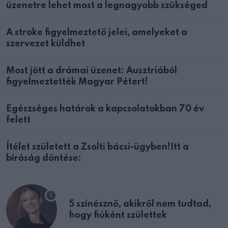
üzenetre lehet most a legnagyobb szükséged
A stroke figyelmeztető jelei, amelyeket a
szervezet küldhet
Most jött a drámai üzenet: Ausztriából
figyelmeztették Magyar Pétert!
Egészséges határok a kapcsolatokban 70 év
felett
Ítélet született a Zsolti bácsi-ügyben!Itt a
bíróság döntése:
5 színésznő, akikről nem tudtad,
hogy fiúként születtek