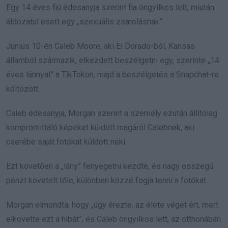
Egy 14 éves fiú édesanyja szerint fia öngyilkos lett, miután
áldozatul esett egy „szexuális zsarolásnak”.
Június 10-én Caleb Moore, aki El Dorado-ból, Kansas
államból származik, elkezdett beszélgetni egy, szerinte „14
éves lánnyal” a TikTokon, majd a beszélgetés a Snapchat-re
költözött.
Caleb édesanyja, Morgan szerint a személy ezután állítólag
kompromittáló képeket küldött magáról Calebnek, aki
cserébe saját fotókat küldött neki.
Ezt követően a „lány” fenyegetni kezdte, és nagy összegű
pénzt követelt tőle, különben közzé fogja tenni a fotókat.
Morgan elmondta, hogy „úgy érezte, az élete véget ért, mert
elkövette ezt a hibát”, és Caleb öngyilkos lett, az otthonában