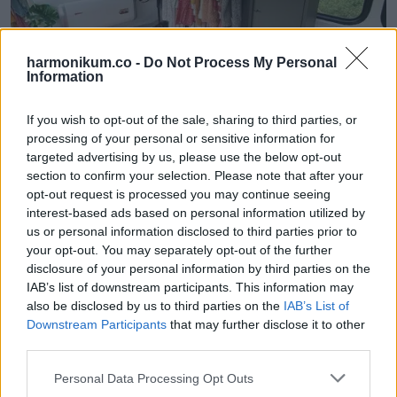
harmonikum.co -
Do Not Process My Personal
Information
If you wish to opt-out of the sale, sharing to third parties, or
processing of your personal or sensitive information for
targeted advertising by us, please use the below opt-out
Hogy a busz meleg maradjon, Charlie és Luke a földszinti
section to confirm your selection. Please note that after your
opt-out request is processed you may continue seeing
fatüzelésű kandalló mellé egy új fűtőberendezést is
interest-based ads based on personal information utilized by
beszereltetett.
us or personal information disclosed to third parties prior to
your opt-out. You may separately opt-out of the further
disclosure of your personal information by third parties on the
IAB’s list of downstream participants. This information may
also be disclosed by us to third parties on the
IAB’s List of
Downstream Participants
that may further disclose it to other
third parties.
Please note that this website/app uses one or more Google
Personal Data Processing Opt Outs
services and may gather and store information including but