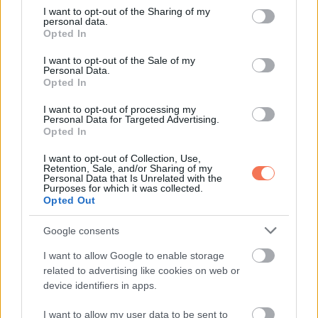
not limited to your visit or usage behaviour. You may click to
I want to opt-out of the Sharing of my
personal data.
grant or deny consent to Google and its third-party tags to
Opted In
use your data for below specified purposes in below Google
consent section.
I want to opt-out of the Sale of my
Personal Data.
Opted In
I want to opt-out of processing my
A házaspárnak az a szerencséje, hogy Charlie apukájának
Personal Data for Targeted Advertising.
Opted In
fizet egy kis díjat, hogy az angliai Essexben lévő földjén
parkolhasson. Ez lehetővé teszi, hogy a párnak legyen egy
I want to opt-out of Collection, Use,
Retention, Sale, and/or Sharing of my
bájos terasza, és házi kecskéket tartsanak, akiket Monty és
Personal Data that Is Unrelated with the
Purposes for which it was collected.
Darwin néven is ismernek.
Opted Out
Google consents
I want to allow Google to enable storage
related to advertising like cookies on web or
device identifiers in apps.
I want to allow my user data to be sent to