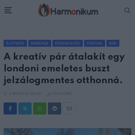
Skip
to
content
ÉLETMÓD
EMBEREK
ÉRDEKESSÉG
FÉRFIAK
NŐK
A kreatív pár átalakít egy
londoni emeletes buszt
jelzálogmentes otthonná.
3 MINUTES READ
709
VIEWS
Whatsapp
Reddit
Share
via
Email