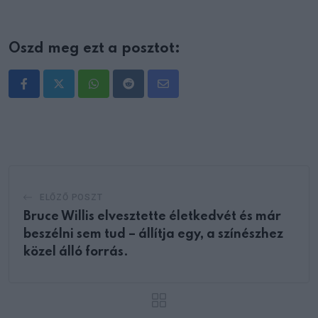
Oszd meg ezt a posztot:
Whatsapp
Reddit
Share
via
Email
ELŐZŐ POSZT
Bruce Willis elvesztette életkedvét és már
beszélni sem tud – állítja egy, a színészhez
közel álló forrás.