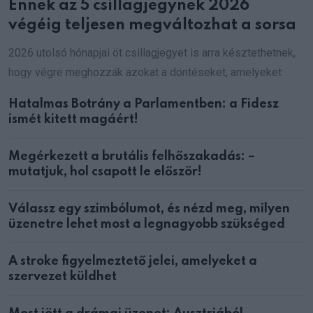
Ennek az 5 csillagjegynek 2026
végéig teljesen megváltozhat a sorsa
2026 utolsó hónapjai öt csillagjegyet is arra késztethetnek,
hogy végre meghozzák azokat a döntéseket, amelyeket
Hatalmas Botrány a Parlamentben: a Fidesz
ismét kitett magáért!
Megérkezett a brutális felhőszakadás: –
mutatjuk, hol csapott le először!
Válassz egy szimbólumot, és nézd meg, milyen
üzenetre lehet most a legnagyobb szükséged
A stroke figyelmeztető jelei, amelyeket a
szervezet küldhet