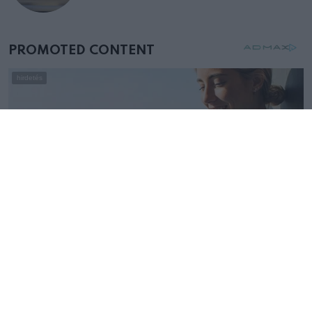
születésnapján – órákkal később
mellettem ült az első osztályon