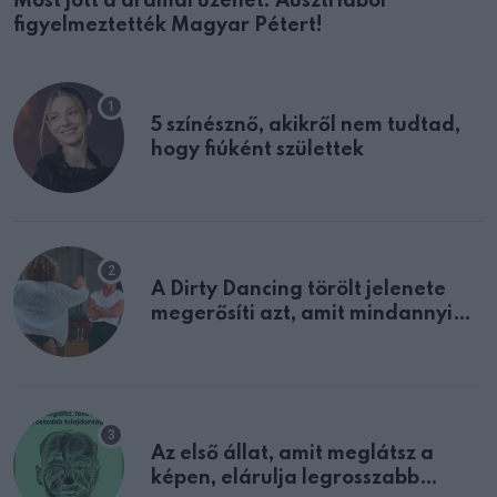
Most jött a drámai üzenet: Ausztriából
figyelmeztették Magyar Pétert!
5 színésznő, akikről nem tudtad,
hogy fiúként születtek
A Dirty Dancing törölt jelenete
megerősíti azt, amit mindannyian
sejtettünk
Az első állat, amit meglátsz a
képen, elárulja legrosszabb