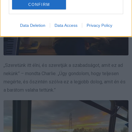
CONFIRM
Data Deletion
Data Access
Privacy Policy
„Szeretünk itt élni, és szeretjük a szabadságot, amit ez ad
nekünk” – mondta Charlie. „Úgy gondolom, hogy teljesen
megérte, és őszintén szólva ez a legjobb dolog, amit én és
a barátom valaha tettünk.”