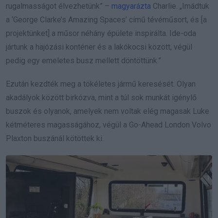
rugalmasságot élvezhetünk” –
magyarázta
Charlie. „Imádtuk
a ‘George Clarke’s Amazing Spaces’ című tévéműsort, és [a
projektünket] a műsor néhány épülete inspirálta. Ide-oda
jártunk a hajózási konténer és a lakókocsi között, végül
pedig egy emeletes busz mellett döntöttünk.”
Ezután kezdték meg a tökéletes jármű keresését. Olyan
akadályok között birkózva, mint a túl sok munkát igénylő
buszok és olyanok, amelyek nem voltak elég magasak Luke
kétméteres magasságához, végül a Go-Ahead London Volvo
Plaxton buszánál kötöttek ki.