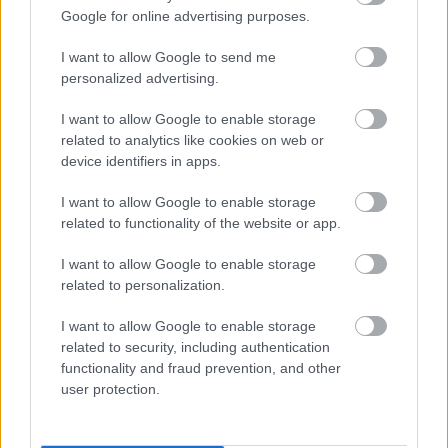
Google for online advertising purposes.
I want to allow Google to send me
personalized advertising.
I want to allow Google to enable storage
related to analytics like cookies on web or
device identifiers in apps.
I want to allow Google to enable storage
A bérleti díjon kívül a többi kiadásuk csekély. A házaspár
related to functionality of the website or app.
összesen 3470 dollárt költött a buszra, és további 20 830
dollárt a busz-ház felújítására.
I want to allow Google to enable storage
related to personalization.
I want to allow Google to enable storage
related to security, including authentication
functionality and fraud prevention, and other
user protection.