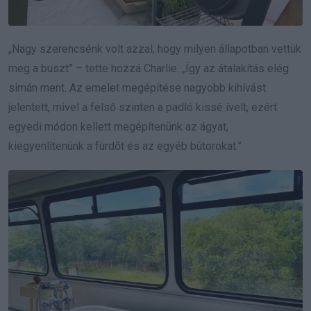
„Nagy szerencsénk volt azzal, hogy milyen állapotban vettük
meg a buszt” – tette hozzá Charlie. „Így az átalakítás elég
simán ment. Az emelet megépítése nagyobb kihívást
jelentett, mivel a felső szinten a padló kissé ívelt, ezért
egyedi módon kellett megépítenünk az ágyat,
kiegyenlítenünk a fürdőt és az egyéb bútorokat.”