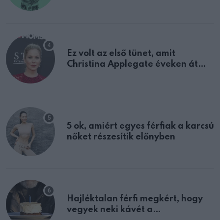
tulajdonságodat
Ez volt az első tünet, amit
Christina Applegate éveken át
félreértett, pedig a szklerózis
multiplex egyértelmű jele volt
5 ok, amiért egyes férfiak a karcsú
nőket részesítik előnyben
Hajléktalan férfi megkért, hogy
vegyek neki kávét a