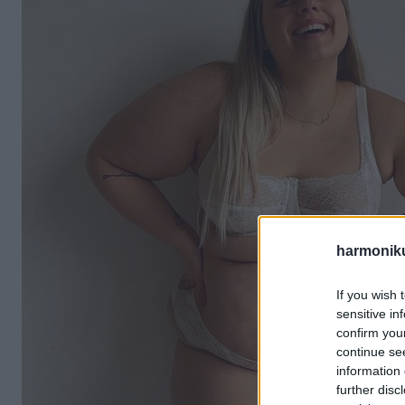
harmonik
If you wish 
sensitive in
confirm you
continue se
information 
further disc