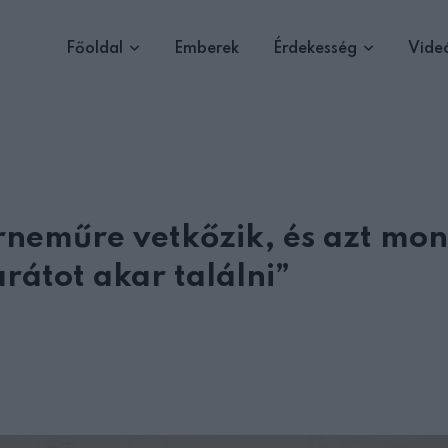
Főoldal
Emberek
Érdekesség
Vide
neműre vetkőzik, és azt mon
rátot akar találni”