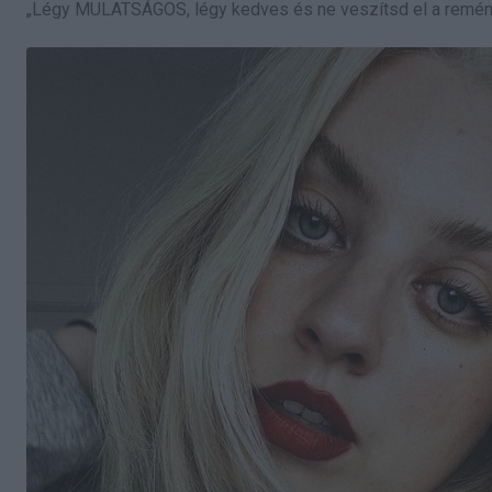
„Légy MULATSÁGOS, légy kedves és ne veszítsd el a reményt, 