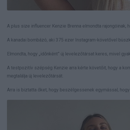
A plus size influencer Kenzie Brenna elmondta rajongóinak, 
A kanadai bombázó, aki 375 ezer Instagram-követővel büszkél
Elmondta, hogy „időnként” új levelezőtársat keres, mivel gyak
A testpozitív szépség Kenzie arra kérte követőit, hogy a ko
megtalálja új levelezőtársát.
Arra is biztatta őket, hogy beszélgessenek egymással, hogy