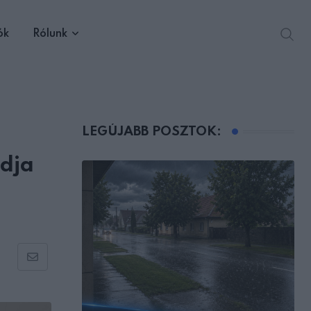
ók
Rólunk
LEGÚJABB POSZTOK:
dja
Share
via
Email