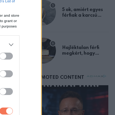
B’s List of
egyértelmű jele volt
5 ok, amiért egyes
férfiak a karcsú
er and store
to grant or
nőket részesítik
ed purposes
előnyben
Hajléktalan férfi
megkért, hogy
vegyek neki kávét a
születésnapján –
órákkal később
mellettem ült az első
gy ÚJ
osztályon