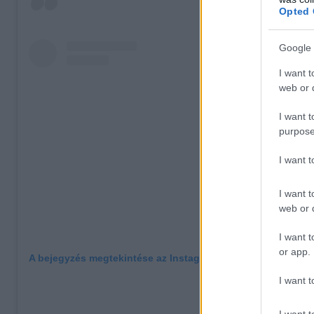
Opted 
Google 
I want t
web or d
I want t
purpose
I want 
I want t
web or d
I want t
or app.
A bejegyzés megtekintése az Instagramon
I want t
I want t