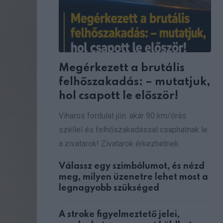
Megérkezett a brutális
felhőszakadás: – mutatjuk,
hol csapott le először!
Viharos fordulat jön: akár 90 km/órás
széllel és felhőszakadással csaphatnak le
a zivatarok! Zivatarok érkezhetnek
Válassz egy szimbólumot, és nézd
meg, milyen üzenetre lehet most a
legnagyobb szükséged
A stroke figyelmeztető jelei,