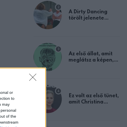
A Dirty Dancing
törölt jelenete
megerősíti azt, amit
mindannyian
sejtettünk
Az első állat, amit
meglátsz a képen,
elárulja legrosszabb
tulajdonságodat
sonal or
Ez volt az első tünet,
ection to
amit Christina
ou may
Applegate éveken
 personal
át félreértett, pedig
out of the
a szklerózis
 downstream
multiplex