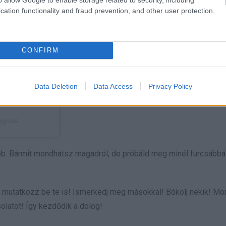
cation functionality and fraud prevention, and other user protection.
CONFIRM
Data Deletion
Data Access
Privacy Policy
egyzés
lább. Bármit mondhatsz magadról, de próbáld meg minél furcsábbá
, mutatkozz be te is! Ismerkedj meg másokkal! Bókolj nekik! M
olatot! Így kezdődik a dolog!