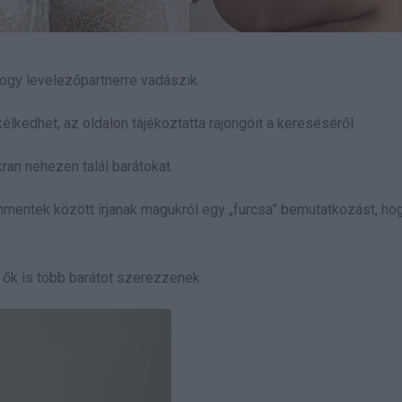
hogy levelezőpartnerre vadászik.
kedhet, az oldalon tájékoztatta rajongóit a kereséséről.
ran nehezen talál barátokat.
mmentek között írjanak magukról egy „furcsa” bemutatkozást, ho
 ők is több barátot szerezzenek.