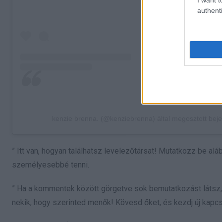
authenti
kenzie brenna. (@kenziebrenna) által megosztott bej
” Itt van, hogyan találhatsz levelezőtársat! Mutatkozz be a
személyesebbé tenni.
” Ha a kommentek között görgetve sok bemutatkozást látsz
nekik, hogy szerinted menők! Kövesd őket, és kezdj új kapcs