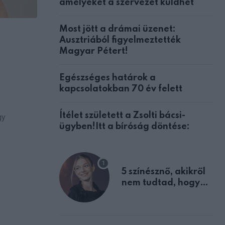
amelyeket a szervezet küldhet
Most jött a drámai üzenet:
Ausztriából figyelmeztették
Magyar Pétert!
Egészséges határok a
kapcsolatokban 70 év felett
Ítélet született a Zsolti bácsi-
gy
ügyben!Itt a bíróság döntése:
5 színésznő, akikről
nem tudtad, hogy
fiúként születtek