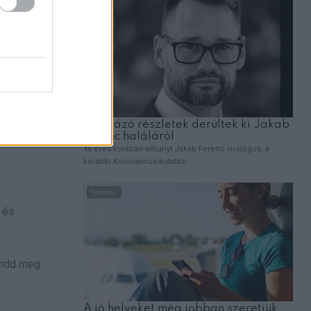
 és
ondd meg