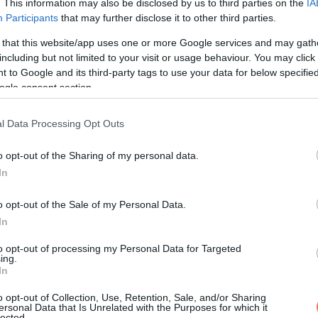
. This information may also be disclosed by us to third parties on the
IA
Participants
that may further disclose it to other third parties.
 that this website/app uses one or more Google services and may gath
including but not limited to your visit or usage behaviour. You may click 
 to Google and its third-party tags to use your data for below specifi
ogle consent section.
l Data Processing Opt Outs
o opt-out of the Sharing of my personal data.
In
o opt-out of the Sale of my Personal Data.
kalommal egy levelezőpartner kereső posztot fogok csinálni, ho
In
váljatok.
to opt-out of processing my Personal Data for Targeted
ing.
De nehéz dolgokat is meg tudunk csinálni
és nagyon megéri.
In
o opt-out of Collection, Use, Retention, Sale, and/or Sharing
ersonal Data that Is Unrelated with the Purposes for which it
lected.