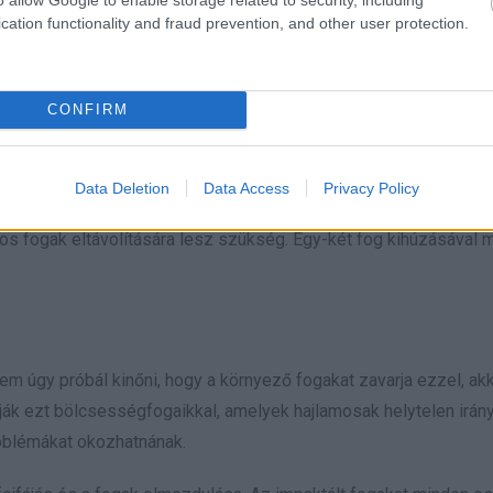
jon meg többet azonban a
fogínygyulladás kezelés
éről, annak
cation functionality and fraud prevention, and other user protection.
CONFIRM
m elég nagy, hogy az összes maradó fog kényelmesen elférjen ra
az ínyből és elfedik egymást.
Data Deletion
Data Access
Privacy Policy
s fogak eltávolítására lesz szükség. Egy-két fog kihúzásával 
m úgy próbál kinőni, hogy a környező fogakat zavarja ezzel, ak
ják ezt bölcsességfogaikkal, amelyek hajlamosak helytelen irán
roblémákat okozhatnának.