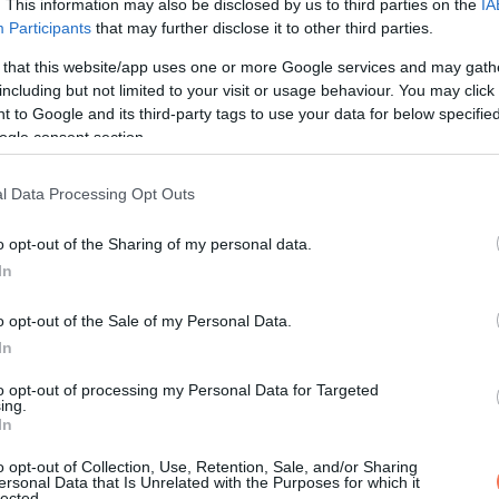
. This information may also be disclosed by us to third parties on the
IA
Participants
that may further disclose it to other third parties.
 that this website/app uses one or more Google services and may gath
including but not limited to your visit or usage behaviour. You may click 
 to Google and its third-party tags to use your data for below specifi
ogle consent section.
l Data Processing Opt Outs
zódó lepedék és fogkő elkezdik lebontani a fogakat védő zomán
o opt-out of the Sharing of my personal data.
n, és a fog belső, érzékenyebb részei fedetlenné, védtelenné váln
In
o opt-out of the Sale of my Personal Data.
orvosához, akkor az időben felfedezheti a kialakulófélben lévő
In
éssel megmenthető. Ha a szuvasodás elég mélyre hatol, akkor
to opt-out of processing my Personal Data for Targeted
ing.
lehet.
In
, és csak akkor kérnek időpontot, amikor elviselhetetlenné válik 
o opt-out of Collection, Use, Retention, Sale, and/or Sharing
ersonal Data that Is Unrelated with the Purposes for which it
ájdalom mellett pirosodás és duzzadás is kialakulhat – a fertőz
lected.