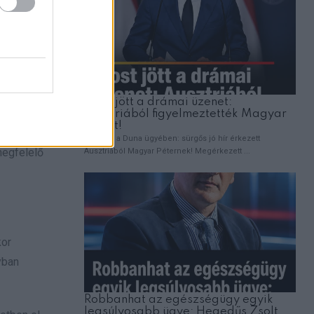
jta egymás
megfelelő
kor
yban