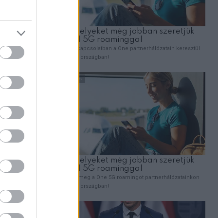
puha és
eletre is
már
 gyökerei
ükről.
etően a