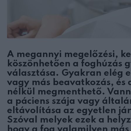
A megannyi megelőzési, kez
köszönhetően a foghúzás g
választása. Gyakran elég 
vagy más beavatkozás, és 
nélkül megmenthető. Vann
a páciens szája vagy által
eltávolítása az egyetlen já
Szóval melyek ezek a helyz
hogy a fog valamilyen má