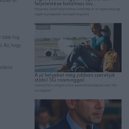
setben el
y több fog
l. Az, hogy
 súlyos