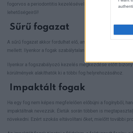
fogorvos a periodontitis kezelésével foglalkozik majd. Tud
authenti
lehetőségeiről!
Sűrű fogazat
A sűrű fogazat akkor fordulhat elő, amikor az állkapocs ne
mellett. Ilyenkor a fogak szabálytalan szögekben bújnak elő 
Ilyenkor a fogszabályozó kezelés megkezdése előtt bizonyo
körülmények alakíthatók ki a többi fog helyrehozásához.
Impaktált fogak
Ha egy fog nem képes megfelelően előbújni a fogínyből, hane
impaktáltnak nevezzük. Életük során többen is megtapasztal
növekedni. Ezért szokás eltávolítani őket, mielőtt további p