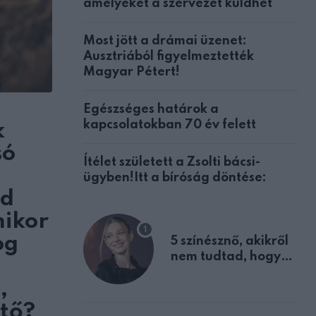
amelyeket a szervezet küldhet
Most jött a drámai üzenet:
Ausztriából figyelmeztették
Magyar Pétert!
Egészséges határok a
kapcsolatokban 70 év felett
k
só
Ítélet született a Zsolti bácsi-
ügyben!Itt a bíróság döntése:
nd
mikor
og
5 színésznő, akikről
nem tudtad, hogy
fiúként születtek
,
tő?