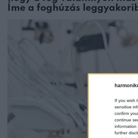
Íme a foghúzás leggyakori
harmonik
If you wish 
sensitive in
confirm you
continue se
information 
further disc