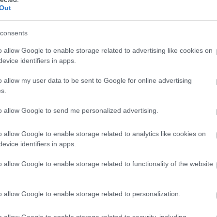
Out
es eltávolításukra lesz szükség.
consents
o allow Google to enable storage related to advertising like cookies on
oka. Ez periodontális betegségként is ismert gyulladás a száj 
evice identifiers in apps.
o allow my user data to be sent to Google for online advertising
s.
A gingivitis egyik legelső tünete a fogmosáskor vagy fogselyem
 és duzzadást is tapasztalhatnak, illetve tartós kellemetlen leh
to allow Google to send me personalized advertising.
 ember időben fogorvoshoz fordul vele, és szigorúan odafigyel
o allow Google to enable storage related to analytics like cookies on
evice identifiers in apps.
ző stádiumába léphet át – ez az úgynevezett periodontitis, ami 
o allow Google to enable storage related to functionality of the website
tozatában. Ahogy a baktériumok tönkreteszik a fogínyt, a fogak
llkapocsig. Ekkorra a fogak kilazulnak és ki is hullhatnak a hely
o allow Google to enable storage related to personalization.
 a sérült fogakat biztonságosan el lehessen távolítani. Ezt köv
o allow Google to enable storage related to security, including