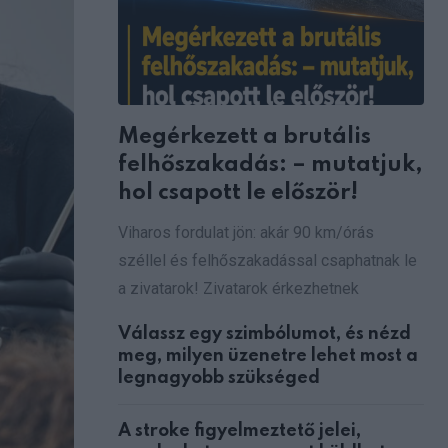
Megérkezett a brutális
felhőszakadás: – mutatjuk,
hol csapott le először!
Viharos fordulat jön: akár 90 km/órás
széllel és felhőszakadással csaphatnak le
a zivatarok! Zivatarok érkezhetnek
Válassz egy szimbólumot, és nézd
meg, milyen üzenetre lehet most a
legnagyobb szükséged
A stroke figyelmeztető jelei,