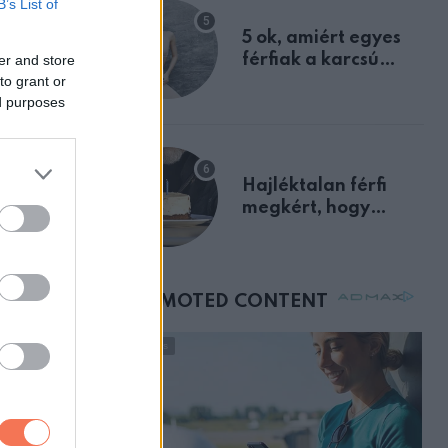
B’s List of
egyértelmű jele volt
5 ok, amiért egyes
férfiak a karcsú
er and store
to grant or
nőket részesítik
ed purposes
előnyben
Hajléktalan férfi
créteget.
megkért, hogy
vegyek neki kávét a
ak. Ezért
születésnapján –
órákkal később
mellettem ült az első
osztályon
a fájdalom
és gyakori