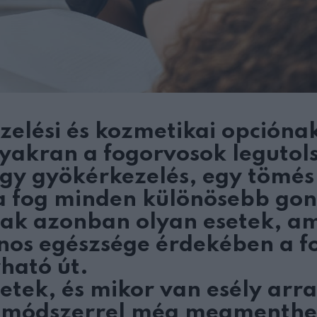
elési és kozmetikai opcióna
yakran a fogorvosok legutol
egy gyökérkezelés, egy tömés
a fog minden különösebb go
ak azonban olyan esetek, a
ános egészsége érdekében a f
rható út.
etek, és mikor van esély arra
s módszerrel még megmenthe