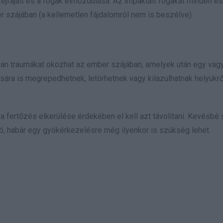
a fejfájás és a fogak elmozdulása. Az impaktált fogakat minden e
er szájában (a kellemetlen fájdalomról nem is beszélve).
yan traumákat okozhat az ember szájában, amelyek után egy vag
ására is megrepedhetnek, letörhetnek vagy kilazulhatnak helyükrő
r a fertőzés elkerülése érdekében el kell azt távolítani. Kevésbé
, habár egy gyökérkezelésre még ilyenkor is szükség lehet.