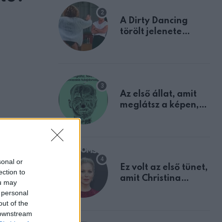
A Dirty Dancing
törölt jelenete
megerősíti azt, amit
mindannyian
sejtettünk
Az első állat, amit
meglátsz a képen,
elárulja legrosszabb
tulajdonságodat
sonal or
Ez volt az első tünet,
ection to
amit Christina
ou may
Applegate éveken
 personal
át félreértett, pedig
out of the
a szklerózis
 downstream
multiplex