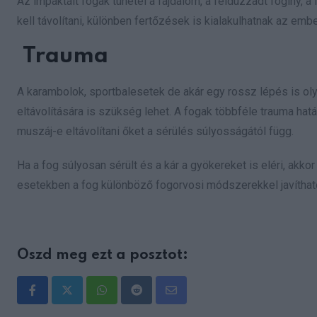
Az impaktált fogak tünetei a fájdalom, a felduzzadt fogíny, 
kell távolítani, különben fertőzések is kialakulhatnak az emb
Trauma
A karambolok, sportbalesetek de akár egy rossz lépés is ol
eltávolítására is szükség lehet. A fogak többféle trauma hat
muszáj-e eltávolítani őket a sérülés súlyosságától függ.
Ha a fog súlyosan sérült és a kár a gyökereket is eléri, akko
esetekben a fog különböző fogorvosi módszerekkel javítható
Oszd meg ezt a posztot:
Whatsapp
Reddit
Share