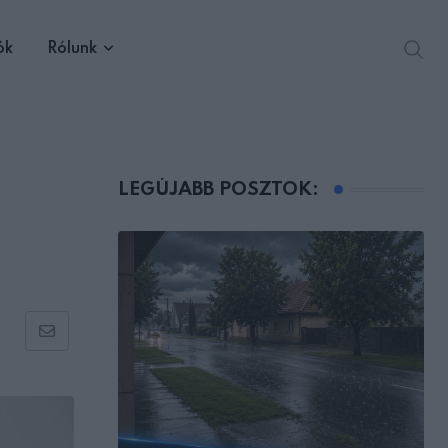
ók
Rólunk
LEGÚJABB POSZTOK:
Share
via
Email