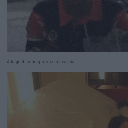
A legjobb antidepresszáns valaha