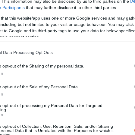
. This information may also be disclosed by us to third parties on the
IA
Participants
that may further disclose it to other third parties.
 that this website/app uses one or more Google services and may gath
including but not limited to your visit or usage behaviour. You may click 
 to Google and its third-party tags to use your data for below specifi
ívásban:
ogle consent section.
l Data Processing Opt Outs
o opt-out of the Sharing of my personal data.
In
o opt-out of the Sale of my Personal Data.
In
to opt-out of processing my Personal Data for Targeted
ing.
In
o opt-out of Collection, Use, Retention, Sale, and/or Sharing
ersonal Data that Is Unrelated with the Purposes for which it
lected.