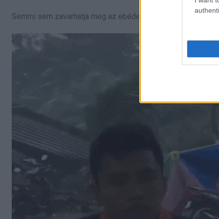
authenti
Semmi sem zavarhatja meg az ebéded, még egy vihar sem.