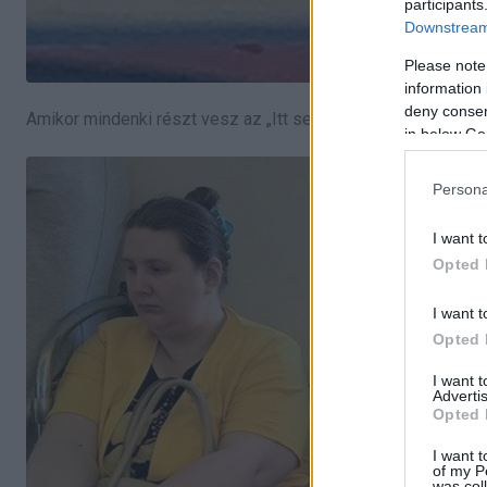
participants
Downstream 
Please note
information 
deny consent
Amikor mindenki részt vesz az „Itt semmi sem történik…” kih
in below Go
Persona
I want t
Opted 
I want t
Opted 
I want 
Advertis
Opted 
I want t
of my P
was col