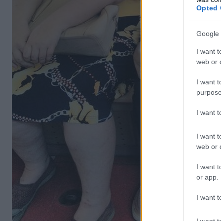
Opted 
Google 
I want t
web or d
I want t
purpose
I want 
I want t
web or d
I want t
or app.
I want t
I want t