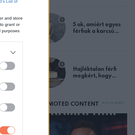
B’s List of
a szklerózis
multiplex
er and store
egyértelmű jele volt
to grant or
5 ok, amiért egyes
ed purposes
férfiak a karcsú
nőket részesítik
előnyben
Hajléktalan férfi
megkért, hogy
vegyek neki kávét a
születésnapján –
órákkal később
mellettem ült az első
osztályon