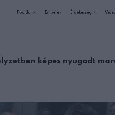
Főoldal
Emberek
Érdekesség
Vide
elyzetben képes nyugodt mar