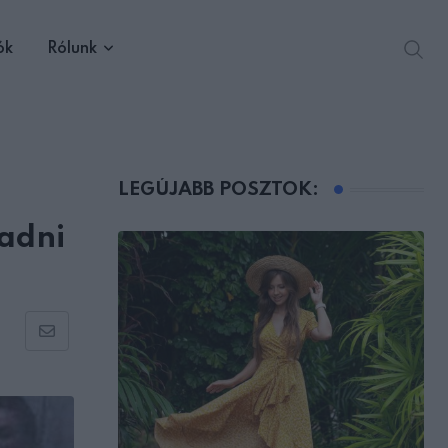
ók
Rólunk
LEGÚJABB POSZTOK:
adni
Share
via
Email